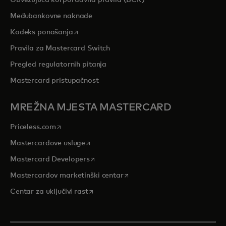
Obvezujuća korporativna pravila (BCR)
Međubankovne naknade
opens in a new tab
Kodeks ponašanja
Pravila za Mastercard Switch
Pregled regulatornih pitanja
Mastercard pristupačnost
MREŽNA MJESTA MASTERCARD
opens in a new tab
Priceless.com
opens in a new tab
Mastercardove usluge
opens in a new tab
Mastercard Developers
opens in a new tab
Mastercardov marketinški centar
opens in a new tab
Centar za uključivi rast