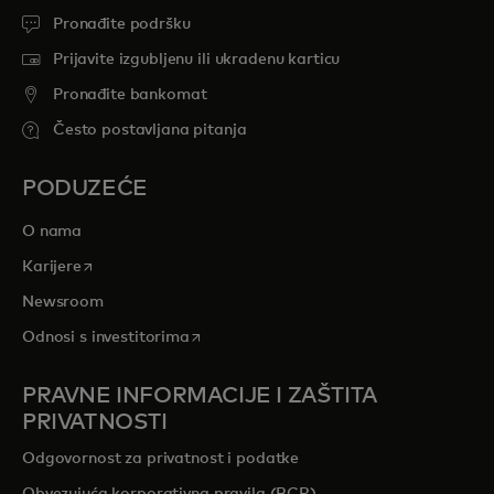
Pronađite podršku
Prijavite izgubljenu ili ukradenu karticu
Pronađite bankomat
Često postavljana pitanja
PODUZEĆE
O nama
opens in a new tab
Karijere
Newsroom
opens in a new tab
Odnosi s investitorima
PRAVNE INFORMACIJE I ZAŠTITA
PRIVATNOSTI
Odgovornost za privatnost i podatke