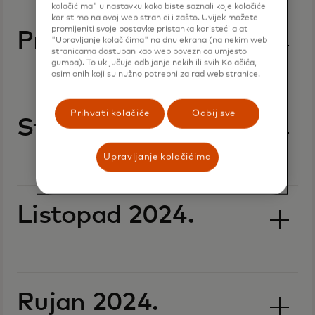
kolačićima" u nastavku kako biste saznali koje kolačiće
koristimo na ovoj web stranici i zašto. Uvijek možete
promijeniti svoje postavke pristanka koristeći alat
Prosinac 2024.
"Upravljanje kolačićima" na dnu ekrana (na nekim web
stranicama dostupan kao web poveznica umjesto
gumba). To uključuje odbijanje nekih ili svih Kolačića,
osim onih koji su nužno potrebni za rad web stranice.
Prihvati kolačiće
Odbij sve
Studeni 2024.
Upravljanje kolačićima
Listopad 2024.
Rujan 2024.