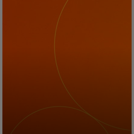
Za vas
Za poslovanje
Za svijet
Za inovatore
Novosti i trendovi