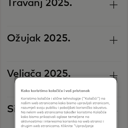
Travanj 2025.
Ožujak 2025.
Veljača 2025.
Kako koristimo kolačiće i vaš pristanak
Koristimo kolačiće i slične tehnologije ("Kolačići") na
našim web stranicama kako bismo upravljali stranicom,
Siječanj 2025.
razumjeli svoju publiku i poboljšati korisničko iskustvo.
Na nekim web stranicama također koristimo Kolačiće
kako bismo prikazivali oglase temeljene na
aktivnostima i interesima korisnika na web stranici i
drugim web stranicama. Kliknite "Upravljanje