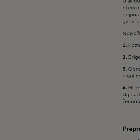
U sklad
bi euro
najpopu
generac
Najvažn
1.
Kozm
2.
Brig
3.
Obra
= onli
4.
Hran
Ugosti
ženam
Prepr