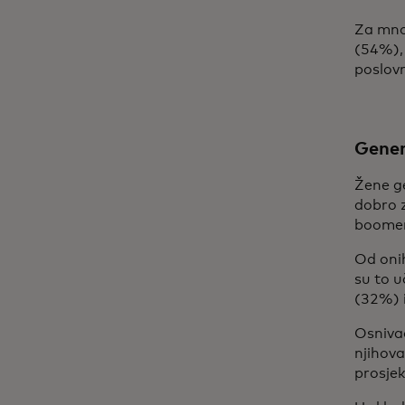
Za mnog
(54%), 
poslovn
Gener
Žene ge
dobro 
boomer
Od onih
su to u
(32%) 
Osnivač
njihov
prosjek