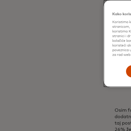
Kako koris
Koristimo k
stranicom, 
koristimo K
stranici i 
kolačiće ko
koristeći a
poveznica u
za rad web 
Osim fo
dodatni
taj po
26% že