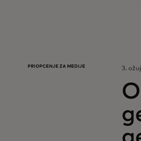
PRIOPĆENJE ZA MEDIJE
3. ožu
O
g
g