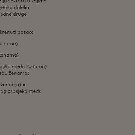
nija sektora u kojima
metika daleko
d jedne druge
okrenuti posao:
ženama)
 ženama)
osjeka među ženama)
među ženama)
 ženama) =
kog prosjeka među