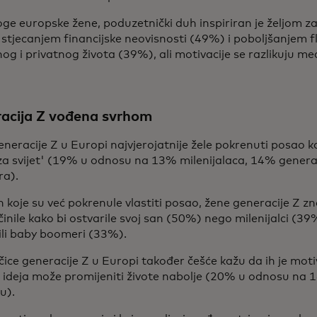
e europske žene, poduzetnički duh inspiriran je željom z
stjecanjem financijske neovisnosti (49%) i poboljšanjem fl
og i privatnog života (39%), ali motivacije se razlikuju m
acija Z vođena svrhom
neracije Z u Europi najvjerojatnije žele pokrenuti posao ka
za svijet' (19% u odnosu na 13% milenijalaca, 14% genera
a).
 koje su već pokrenule vlastiti posao, žene generacije Z z
činile kako bi ostvarile svoj san (50%) nego milenijalci (39
ili baby boomeri (33%).
ice generacije Z u Europi također češće kažu da ih je moti
a ideja može promijeniti živote nabolje (20% u odnosu na 
u).