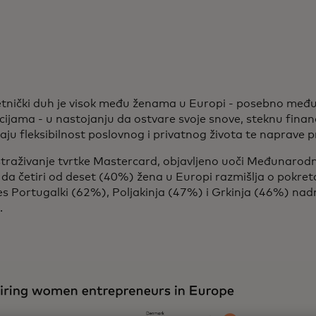
tnički duh je visok među ženama u Europi - posebno međ
ijama - u nastojanju da ostvare svoje snove, steknu finan
aju fleksibilnost poslovnog i privatnog života te naprave p
straživanje tvrtke Mastercard, objavljeno uoči Međunarod
 da četiri od deset (40%) žena u Europi razmišlja o pokreta
es Portugalki (62%), Poljakinja (47%) i Grkinja (46%) na
.