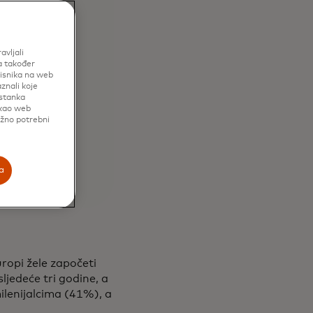
avljali
a također
risnika na web
znali koje
istanka
 kao web
užno potrebni
a
ropi žele započeti
ljedeće tri godine, a
lenijalcima (41%), a