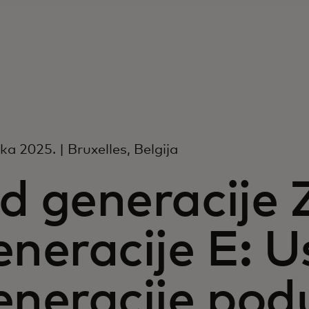
jka 2025. | Bruxelles, Belgija
d generacije 
eneracije E: 
eneracije pod