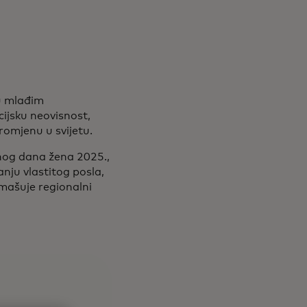
u mlađim
cijsku neovisnost,
romjenu u svijetu.
nog dana žena 2025.,
nju vlastitog posla,
dmašuje regionalni