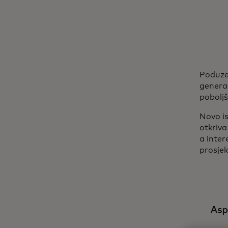
Poduze
generac
poboljš
Novo i
otkriva
a inter
prosjek