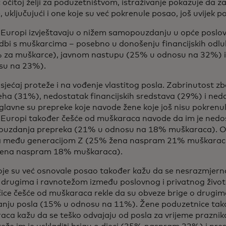
očitoj želji za poduzetništvom, istraživanje pokazuje da 
 uključujući i one koje su već pokrenule posao, još uvijek p
 Europi izvještavaju o nižem samopouzdanju u opće poslov
dbi s muškarcima – posebno u donošenju financijskih odl
 za muškarce), javnom nastupu (25% u odnosu na 32%) 
su na 23%).
osjećaj proteže i na vođenje vlastitog posla. Zabrinutost zb
eha (31%), nedostatak financijskih sredstava (29%) i ned
lavne su prepreke koje navode žene koje još nisu pokrenule
 Europi također češće od muškaraca navode da im je nedo
uzdanja prepreka (21% u odnosu na 18% muškaraca). Ova
va među generacijom Z (25% žena naspram 21% muškaraca)
ena naspram 18% muškaraca).
oje su već osnovale posao također kažu da se nesrazmjer
 drugima i ravnotežom između poslovnog i privatnog život
ice češće od muškaraca rekle da su obveze brige o drugima 
anju posla (15% u odnosu na 11%). Žene poduzetnice tak
aca kažu da se teško odvajaju od posla za vrijeme prazn