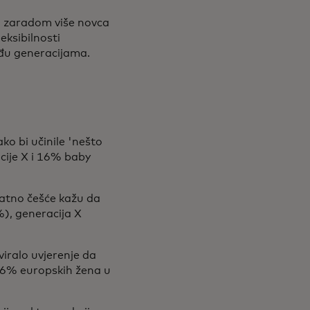
a zaradom više novca
eksibilnosti
eđu generacijama.
ko bi učinile 'nešto
cije X i 16% baby
natno češće kažu da
%), generacija X
viralo uvjerenje da
16% europskih žena u