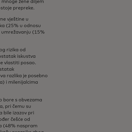
za mnoge žene diljem
ostoje prepreke.
ne vještine u
uka (25% u odnosu
i umrežavanju (15%
og rizika od
ostatak iskustva
 vlastiti posao.
statak
 razlika je posebno
 i milenijalcima
no bore s obvezama
a, pri čemu su
bile izazov pri
ođer češće od
ika (48% naspram