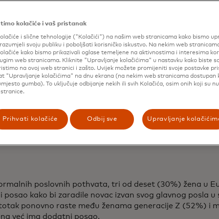
timo kolačiće i vaš pristanak
olačiće i slične tehnologije ("Kolačići") na našim web stranicama kako bismo upr
razumjeli svoju publiku i poboljšati korisničko iskustvo. Na nekim web stranicam
olačiće kako bismo prikazivali oglase temeljene na aktivnostima i interesima ko
drugim web stranicama. Kliknite "Upravljanje kolačićima" u nastavku kako biste sa
ristimo na ovoj web stranici i zašto. Uvijek možete promijeniti svoje postavke pr
lat "Upravljanje kolačićima" na dnu ekrana (na nekim web stranicama dostupan
mjesto gumba). To uključuje odbijanje nekih ili svih Kolačića, osim onih koji su n
stranice.
Prihvati kolačiće
Odbij sve
Upravljanje kolačićim
rmalnih poslovnih pothvata, tri od deset (30%) žena u Eu
 posao kako bi zaradile novac izvan svog glavnog posla u s
stotak ponovno raste među ženama generacije Z (52%) i mi
na već ima dodatni posao.