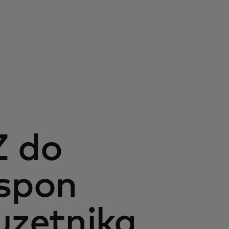
Z do
Uspon
uzetnika