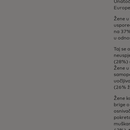
Unatoč 
Europe,
Žene u
uspore
na 37%
u odno
Taj se 
neuspj
(28%) g
Žene u
samopo
uočlji
(26% ž
Žene k
brige o
osnivač
pokret
muškar