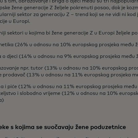
u s tim, obrazovanje i briga o djeci među su tri najpopular
pske žene generacije Z željele pokrenuti posao, dok je koz
larniji sektor za generaciju Z – trend koji se ne vidi ni ko
ije u Europi.
iji sektori u kojima bi žene generacije Z u Europi željele p
etika (26% u odnosu na 10% europskog prosjeka među 
a o djeci (14% u odnosu na 9% europskog prosjeka među
zovanje npr. tutor (13% u odnosu na 10% europskog pr
ne prodavač (13% u odnosu na 11% europskog prosjeka 
a i piće (12% u odnosu na 11% europskog prosjeka među
teljstvo i slobodno vrijeme (12% u odnosu na 10% europs
a)
eke s kojima se suočavaju žene poduzetnice