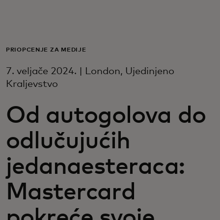
Za vas
Za poslovanje
PRIOPĆENJE ZA MEDIJE
7. veljače 2024. | London, Ujedinjeno
Za svijet
Kraljevstvo
Od autogolova do
Za inovatore
odlučujućih
Novosti i trendovi
jedanaesteraca:
Mastercard
pokreće svoje