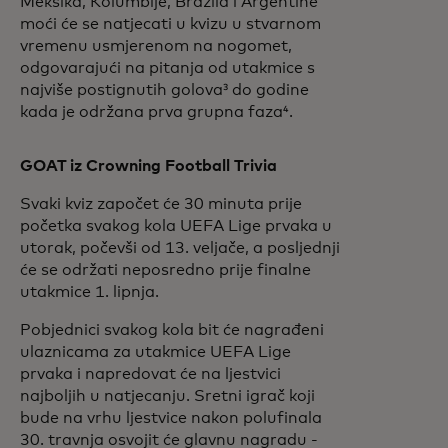
Meksika, Kolumbije, Brazila i Argentine
moći će se natjecati u kvizu u stvarnom
vremenu usmjerenom na nogomet,
odgovarajući na pitanja od utakmice s
najviše postignutih golova³ do godine
kada je održana prva grupna faza⁴.
GOAT iz Crowning Football Trivia
Svaki kviz započet će 30 minuta prije
početka svakog kola UEFA Lige prvaka u
utorak, počevši od 13. veljače, a posljednji
će se održati neposredno prije finalne
utakmice 1. lipnja.
Pobjednici svakog kola bit će nagrađeni
ulaznicama za utakmice UEFA Lige
prvaka i napredovat će na ljestvici
najboljih u natjecanju. Sretni igrač koji
bude na vrhu ljestvice nakon polufinala
30. travnja osvojit će glavnu nagradu -