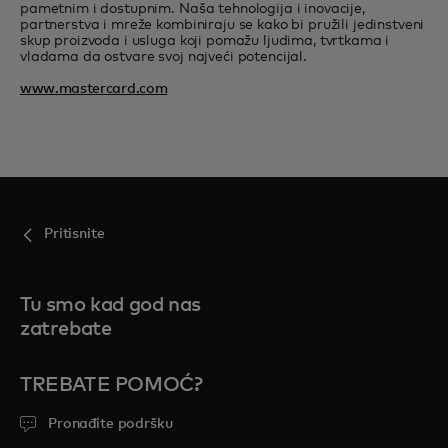
pametnim i dostupnim. Naša tehnologija i inovacije,
partnerstva i mreže kombiniraju se kako bi pružili jedinstveni
skup proizvoda i usluga koji pomažu ljudima, tvrtkama i
vladama da ostvare svoj najveći potencijal.
www.mastercard.com
Pritisnite
Tu smo kad god nas
zatrebate
TREBATE POMOĆ?
Pronađite podršku