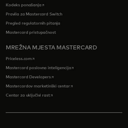
opens in a new tab
Kodeks ponašanja
Pravila za Mastercard Switch
Pregled regulatornih pitanja
Mastercard pristupačnost
MREŽNA MJESTA MASTERCARD
opens in a new tab
Priceless.com
opens in a new tab
Mastercard poslovna inteligencija
opens in a new tab
Mastercard Developers
opens in a new tab
Mastercardov marketinški centar
opens in a new tab
Centar za uključivi rast