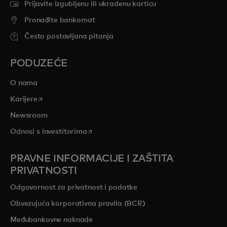
Prijavite izgubljenu ili ukradenu karticu
Pronađite bankomat
Često postavljana pitanja
PODUZEĆE
O nama
opens in a new tab
Karijere
Newsroom
opens in a new tab
Odnosi s investitorima
PRAVNE INFORMACIJE I ZAŠTITA
PRIVATNOSTI
Odgovornost za privatnost i podatke
Obvezujuća korporativna pravila (BCR)
Međubankovne naknade