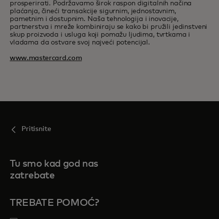
prosperirati. Podržavamo širok raspon digitalnih načina
plaćanja, čineći transakcije sigurnim, jednostavnim,
pametnim i dostupnim. Naša tehnologija i inovacije,
partnerstva i mreže kombiniraju se kako bi pružili jedinstveni
skup proizvoda i usluga koji pomažu ljudima, tvrtkama i
vladama da ostvare svoj najveći potencijal.
www.mastercard.com
Pritisnite
Tu smo kad god nas
zatrebate
TREBATE POMOĆ?