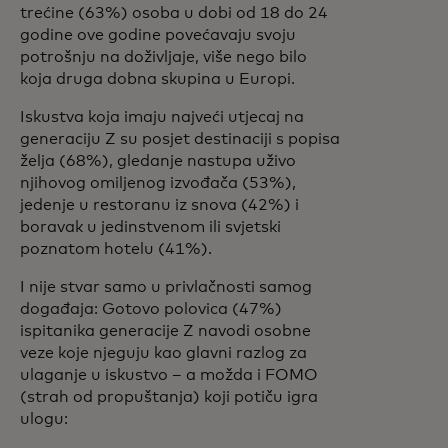
trećine (63%) osoba u dobi od 18 do 24
godine ove godine povećavaju svoju
potrošnju na doživljaje, više nego bilo
koja druga dobna skupina u Europi.
Iskustva koja imaju najveći utjecaj na
generaciju Z su posjet destinaciji s popisa
želja (68%), gledanje nastupa uživo
njihovog omiljenog izvođača (53%),
jedenje u restoranu iz snova (42%) i
boravak u jedinstvenom ili svjetski
poznatom hotelu (41%).
I nije stvar samo u privlačnosti samog
događaja: Gotovo polovica (47%)
ispitanika generacije Z navodi osobne
veze koje njeguju kao glavni razlog za
ulaganje u iskustvo – a možda i FOMO
(strah od propuštanja) koji potiču igra
ulogu: