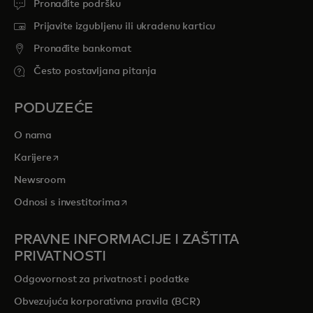
Pronađite podršku
Prijavite izgubljenu ili ukradenu karticu
Pronađite bankomat
Često postavljana pitanja
PODUZEĆE
O nama
opens in a new tab
Karijere
Newsroom
opens in a new tab
Odnosi s investitorima
PRAVNE INFORMACIJE I ZAŠTITA
PRIVATNOSTI
Odgovornost za privatnost i podatke
Obvezujuća korporativna pravila (BCR)