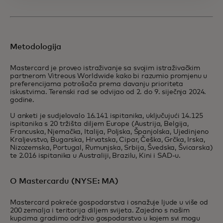
Metodologija
Mastercard je proveo istraživanje sa svojim istraživačkim
partnerom Vitreous Worldwide kako bi razumio promjenu u
preferencijama potrošača prema davanju prioriteta
iskustvima. Terenski rad se odvijao od 2. do 9. siječnja 2024.
godine.
U anketi je sudjelovalo 16.141 ispitanika, uključujući 14.125
ispitanika s 20 tržišta diljem Europe (Austrija, Belgija,
Francuska, Njemačka, Italija, Poljska, Španjolska, Ujedinjeno
Kraljevstvo, Bugarska, Hrvatska, Cipar, Češka, Grčka, Irska,
Nizozemska, Portugal, Rumunjska, Srbija, Švedska, Švicarska)
te 2.016 ispitanika u Australiji, Brazilu, Kini i SAD-u.
O Mastercardu (NYSE: MA)
Mastercard pokreće gospodarstva i osnažuje ljude u više od
200 zemalja i teritorija diljem svijeta. Zajedno s našim
kupcima gradimo održivo gospodarstvo u kojem svi mogu