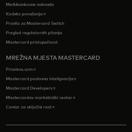
Međubankovne naknade
opens in a new tab
Kodeks ponašanja
Pravila za Mastercard Switch
Pregled regulatornih pitanja
Mastercard pristupačnost
MREŽNA MJESTA MASTERCARD
opens in a new tab
Priceless.com
opens in a new tab
Mastercard poslovna inteligencija
opens in a new tab
Mastercard Developers
opens in a new tab
Mastercardov marketinški centar
opens in a new tab
Centar za uključivi rast