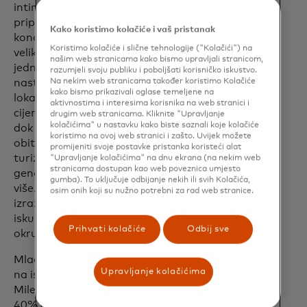
intimnija, lokalna iskustva: Gotovo 3 od 5
pripadnika generacije Z (55%) privlače
Kako koristimo kolačiće i vaš pristanak
koncerti svjetski poznatih glazbenika u
Koristimo kolačiće i slične tehnologije ("Kolačići") na
velikim arenama, dok 43% pronalazi
našim web stranicama kako bismo upravljali stranicom,
jednako zadovoljstvo u manjim
razumjeli svoju publiku i poboljšati korisničko iskustvo.
Na nekim web stranicama također koristimo Kolačiće
nastupima neovisnih umjetnika u
kako bismo prikazivali oglase temeljene na
lokalnim prostorima. Slično tome, 44%
aktivnostima i interesima korisnika na web stranici i
cijeni koktel u luksuznom gradskom baru,
drugim web stranicama. Kliknite "Upravljanje
kolačićima" u nastavku kako biste saznali koje kolačiće
dok polovica (50%) preferira obroke u
koristimo na ovoj web stranici i zašto. Uvijek možete
obiteljskim restoranima. Putovanja i
promijeniti svoje postavke pristanka koristeći alat
turizam su najtraženija iskustva među
"Upravljanje kolačićima" na dnu ekrana (na nekim web
stranicama dostupan kao web poveznica umjesto
generacijom Z, a 50% ih želi isprobati
gumba). To uključuje odbijanje nekih ili svih Kolačića,
više. Tri od 10 pripadnika generacije Z
osim onih koji su nužno potrebni za rad web stranice.
izražavaju entuzijazam za proživljavanje
iskustava više puta u različitim
Prihvati kolačiće
Odbij sve
okruženjima ili na različitim lokacijama.
Mladi su posebno spremni potrošiti više
Upravljanje kolačićima
na iskustva koja uključuju putovanja.
Milenijalci i generacija Z (37% odnosno
40%) rekli su da bi putovali zbog iskustva