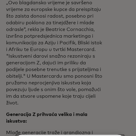
„Ovo blagdansko vrijeme je savršeno
vrijeme za europske kupce da preispitaju
što zaista donosi radost, posebno pri
odabiru poklona za tinejdžere i mlade
odrasle“, rekla je Beatrice Cornacchia,
izvršna potpredsjednica marketinga i
komunikacija za Aziju i Pacifik, Bliski istok
i Afriku te Europu u tvrtki Mastercard.
"Iskustveni darovi snažno rezoniraju s
generacijom Z, dajući im priliku da
podijele posebne trenutke s prijateljima i
obitelji." U Mastercardu smo ponosni što
pružamo neprocjenjiva iskustva koja
povezuju ljude s onim što vole, pomažući
im da stvore uspomene koje traju cijeli
život.
Generacija Z prihvaća velika i mala
iskustva:
Mlađe generacije traže i grandiozna i