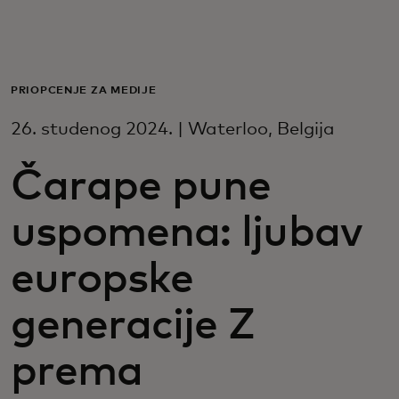
Za vas
Za poslovanje
PRIOPĆENJE ZA MEDIJE
26. studenog 2024. | Waterloo, Belgija
Za svijet
Čarape pune
Za inovatore
uspomena: ljubav
Novosti i trendovi
europske
generacije Z
prema