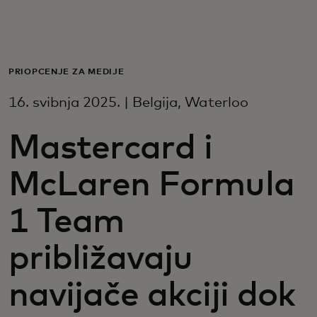
Za vas
Za poslovanje
PRIOPĆENJE ZA MEDIJE
16. svibnja 2025. | Belgija, Waterloo
Za svijet
Mastercard i
Za inovatore
McLaren Formula
Novosti i trendovi
1 Team
približavaju
navijače akciji dok