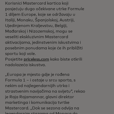
Korisnici Mastercard kartica koji
posjećuju dugo očekivane utrke Formule
1 diljem Europe, koje se održavaju u
Italiji, Monaku, Španjolskoj, Austriji,
Ujedinjenom Kraljevstvu, Belgiji,
Mađarskoj i Nizozemskoj, mogu se
veseliti ekskluzivnim Mastercard
aktivacijama, jedinstvenim iskustvima i
posebnim ponudama koje će ih približiti
sportu koji vole.
Posjetite
priceless.com
kako biste otkrili
nadolazeća iskustva.
„Europa je mjesto gdje je rođena
Formula 1 – i ostaje u srcu sporta, s
nekim od najlegendarnijih utrka i
strastvenim navijačima na svijetu“, rekao
je Raja Rajamannar, glavni direktor
marketinga i komunikacija tvrtke
Mastercard. „Dok se sezona odvija na
legendarnim stazama od Monaca do