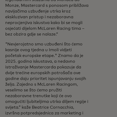
Monze, Mastercard s ponosom približava
navijačima uzbuđenje utrka kroz
ekskluzivan pristup i nezaboravna
neprocjenjiva iskustva kako bi se mogli
osjećati dijelom McLaren Racing tima –
bez obzira gdje se nalaze.“
"Nevjerojatno smo uzbuđeni što ćemo
kasnije ovog tjedna u Imoli vidjeti
početak europske etape." Znamo da je
2025. godina iskustava, a nedavno
istraživanje Mastercarda pokazuje da
dvije trećine europskih potrošača ove
godine daju prioritet ispunjavanju svojih
želja. Zajedno s McLaren Racingom,
veselimo se što ćemo pružiti
nezaboravne trenutke koji će ovo
omogućiti ljubiteljima utrka diljem regije i
svijeta.”
kaže Beatrice Cornacchia,
izvršna potpredsjednica za marketing i