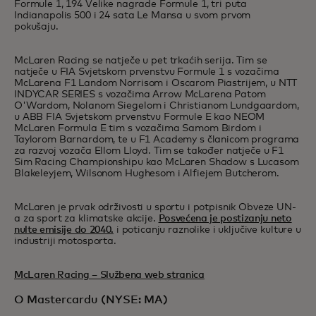
Formule 1, 194 Velike nagrade Formule 1, tri puta
Indianapolis 500 i 24 sata Le Mansa u svom prvom
pokušaju.
McLaren Racing se natječe u pet trkaćih serija. Tim se
natječe u FIA Svjetskom prvenstvu Formule 1 s vozačima
McLarena F1 Landom Norrisom i Oscarom Piastrijem, u NTT
INDYCAR SERIES s vozačima Arrow McLarena Patom
O'Wardom, Nolanom Siegelom i Christianom Lundgaardom,
u ABB FIA Svjetskom prvenstvu Formule E kao NEOM
McLaren Formula E tim s vozačima Samom Birdom i
Taylorom Barnardom, te u F1 Academy s članicom programa
za razvoj vozača Ellom Lloyd. Tim se također natječe u F1
Sim Racing Championshipu kao McLaren Shadow s Lucasom
Blakeleyjem, Wilsonom Hughesom i Alfiejem Butcherom.
McLaren je prvak održivosti u sportu i potpisnik Obveze UN-
a za sport za klimatske akcije.
Posvećena je postizanju neto
nulte emisije do 2040.
i poticanju raznolike i uključive kulture u
industriji motosporta.
McLaren Racing – Službena web stranica
O Mastercardu (NYSE: MA)