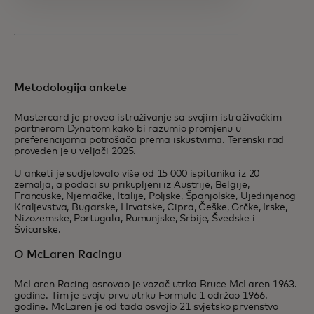
Metodologija ankete
Mastercard je proveo istraživanje sa svojim istraživačkim
partnerom Dynatom kako bi razumio promjenu u
preferencijama potrošača prema iskustvima. Terenski rad
proveden je u veljači 2025.
U anketi je sudjelovalo više od 15 000 ispitanika iz 20
zemalja, a podaci su prikupljeni iz Austrije, Belgije,
Francuske, Njemačke, Italije, Poljske, Španjolske, Ujedinjenog
Kraljevstva, Bugarske, Hrvatske, Cipra, Češke, Grčke, Irske,
Nizozemske, Portugala, Rumunjske, Srbije, Švedske i
Švicarske.
O McLaren Racingu
McLaren Racing osnovao je vozač utrka Bruce McLaren 1963.
godine. Tim je svoju prvu utrku Formule 1 održao 1966.
godine. McLaren je od tada osvojio 21 svjetsko prvenstvo