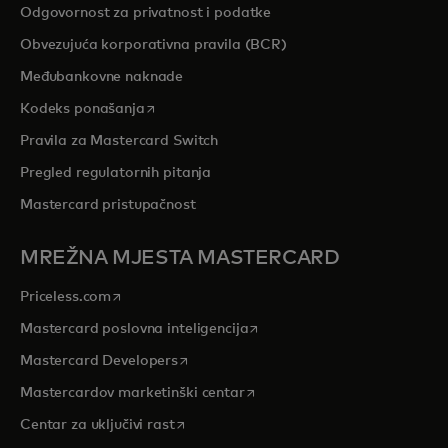
Odgovornost za privatnost i podatke
Obvezujuća korporativna pravila (BCR)
Međubankovne naknade
opens in a new tab
Kodeks ponašanja
Pravila za Mastercard Switch
Pregled regulatornih pitanja
Mastercard pristupačnost
MREŽNA MJESTA MASTERCARD
opens in a new tab
Priceless.com
opens in a new tab
Mastercard poslovna inteligencija
opens in a new tab
Mastercard Developers
opens in a new tab
Mastercardov marketinški centar
opens in a new tab
Centar za uključivi rast