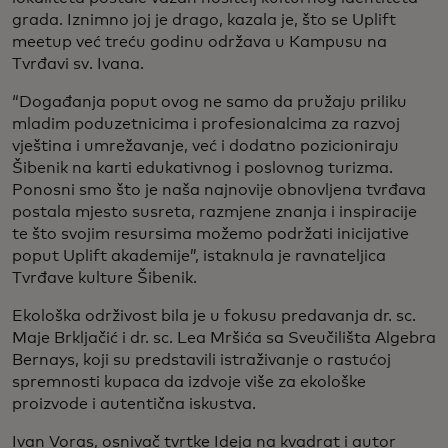
grada. Iznimno joj je drago, kazala je, što se Uplift
meetup već treću godinu održava u Kampusu na
Tvrđavi sv. Ivana.
“Događanja poput ovog ne samo da pružaju priliku
mladim poduzetnicima i profesionalcima za razvoj
vještina i umrežavanje, već i dodatno pozicioniraju
Šibenik na karti edukativnog i poslovnog turizma.
Ponosni smo što je naša najnovije obnovljena tvrđava
postala mjesto susreta, razmjene znanja i inspiracije
te što svojim resursima možemo podržati inicijative
poput Uplift akademije”, istaknula je ravnateljica
Tvrđave kulture Šibenik.
Ekološka održivost bila je u fokusu predavanja dr. sc.
Maje Brkljačić i dr. sc. Lea Mršića sa Sveučilišta Algebra
Bernays, koji su predstavili istraživanje o rastućoj
spremnosti kupaca da izdvoje više za ekološke
proizvode i autentična iskustva.
Ivan Voras, osnivač tvrtke Ideja na kvadrat i autor