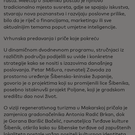
rasta. Meetup u Šibeniku postao je njihovo
tradicionalno mjesto susreta, gdje se spajaju iskustva,
stvaraju nova poznanstva i razvijaju poslovne prilike,
bilo da je riječ o financijama, marketingu ili sve
aktualnijim temama poput umjetne inteligencije.
Vrhunska predavanja i priče koje pokreću
U dinamičnom dvodnevnom programu, stručnjaci iz
različitih područja podijelili su uvide i konkretne
strategije kako se nositi s izazovima današnjeg
poslovanja. Petar Mišura, ravnatelj Zavoda za
prostorno uređenje Šibensko-kninske županije,
govorio je o projektima koji su promijenili lice Šibenika,
posebno istaknuvši projekt Poljane, koji je gradskom
središtu dao novi život.
O viziji regenerativnog turizma u Makarskoj pričala je
zamjenica gradonačelnika Antonia Radić Brkan, dok
je Gorana Barišić Bačelić, ravnateljica Tvrđave kulture
Šibenik, otkrila kako su šibenske tvrđave od zapuštenih
lokaliteta postale važan nositelj kulturnog identiteta