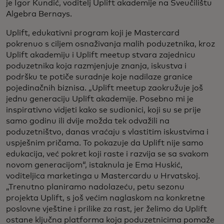
je Igor Kundić, voditelj Uplift akademije na Sveučilištu
Algebra Bernays.
Uplift, edukativni program koji je Mastercard
pokrenuo s ciljem osnaživanja malih poduzetnika, kroz
Uplift akademiju i Uplift meetup stvara zajednicu
poduzetnika koja razmjenjuje znanja, iskustva i
podršku te potiče suradnje koje nadilaze granice
pojedinačnih biznisa. „Uplift meetup zaokružuje još
jednu generaciju Uplift akademije. Posebno mi je
inspirativno vidjeti kako se sudionici, koji su se prije
samo godinu ili dvije možda tek odvažili na
poduzetništvo, danas vraćaju s vlastitim iskustvima i
uspješnim pričama. To pokazuje da Uplift nije samo
edukacija, već pokret koji raste i razvija se sa svakom
novom generacijom“, istaknula je Ema Huskić,
voditeljica marketinga u Mastercardu u Hrvatskoj.
„Trenutno planiramo nadolazeću, petu sezonu
projekta Uplift, s još većim naglaskom na konkretne
poslovne vještine i prilike za rast, jer želimo da Uplift
ostane ključna platforma koja poduzetnicima pomaže