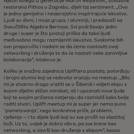
Njezin kolega iz generacije Martin Reljanović, suvlasnik
restorana Pithos u Zagrebu, dijeli taj sentiment. „Ovo
je jedno genijalno i nevjerojatno inspirirajuće iskustvo.
Ljudi su divni, i moja grupa, i alumniji, i predavači sa
Sveučilišta Algebra Bernays. Svi podržavaju jedni
druge i super je što postoji prilika da takvi ljudi
međusobno mogu razmijeniti iskustva. Svakome bih
ovo preporučio i nadam se da ćemo nastaviti ovaj
networking i druženja te da će nastati neke zanimljive
kolaboracije“, istaknuo je.
Koliko je snažna zajednica Upliftera postala, potvrđuju
i brojni alumni koji se redovito vraćaju na meetup. „Bilo
mi je stvarno drago vratiti se u Šibenik i vidjeti ekipu s
kojom dijelim sličan mindset, ali i upoznati nove ljude
koji te svojim pričama natjeraju da razmisliš kako bolje
raditi stvari. Uplift meetup mi je super jer nema puno
'pametovanja', nego konkretne priče, problemi,
rješenja — i to dijele ljudi koji su sve prošli na vlastitoj
koži. Uz to, uvijek je dobra vibra, pa sve krene kao
networking, a završi kao druženje s ekipom“, kazao