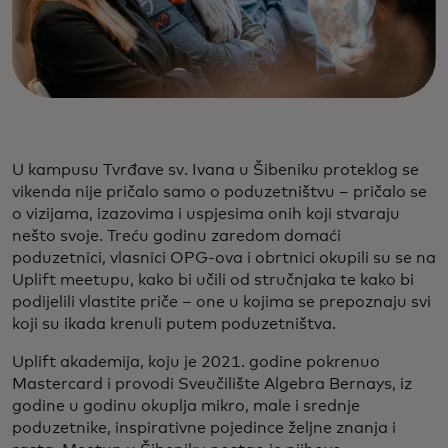
U kampusu Tvrđave sv. Ivana u Šibeniku proteklog se
vikenda nije pričalo samo o poduzetništvu – pričalo se
o vizijama, izazovima i uspjesima onih koji stvaraju
nešto svoje. Treću godinu zaredom domaći
poduzetnici, vlasnici OPG-ova i obrtnici okupili su se na
Uplift meetupu, kako bi učili od stručnjaka te kako bi
podijelili vlastite priče – one u kojima se prepoznaju svi
koji su ikada krenuli putem poduzetništva.
Uplift akademija, koju je 2021. godine pokrenuo
Mastercard i provodi Sveučilište Algebra Bernays, iz
godine u godinu okuplja mikro, male i srednje
poduzetnike, inspirativne pojedince željne znanja i