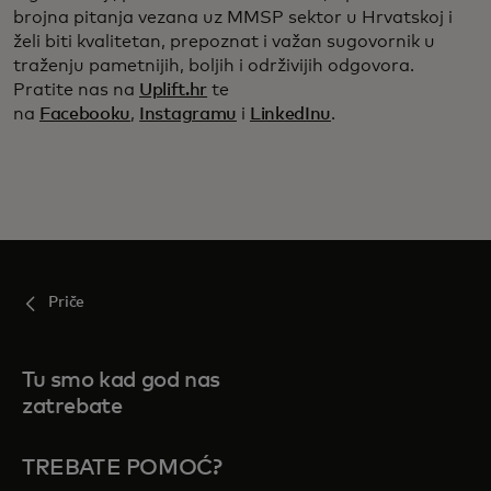
brojna pitanja vezana uz MMSP sektor u Hrvatskoj i
želi biti kvalitetan, prepoznat i važan sugovornik u
traženju pametnijih, boljih i održivijih odgovora.
Pratite nas na
Uplift.hr
te
na
Facebooku
,
Instagramu
i
LinkedInu
.
Priče
Tu smo kad god nas
zatrebate
TREBATE POMOĆ?