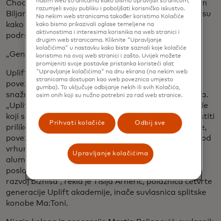
našim web stranicama kako bismo upravljali stranicom,
Chocolates), Roko Romić (Ekipa Kombucha), Dražen
razumjeli svoju publiku i poboljšati korisničko iskustvo.
Biljan (bar EGOIST) i Borna Bašić (CLUO) podijelili su
Na nekim web stranicama također koristimo Kolačiće
kako se nose sa stresom, neuspjesima i koliko im
kako bismo prikazivali oglase temeljene na
aktivnostima i interesima korisnika na web stranici i
podrška obitelji znači u svakodnevnom poslovanju.
drugim web stranicama. Kliknite "Upravljanje
kolačićima" u nastavku kako biste saznali koje kolačiće
„Genijalno i nevjerojatno inspirirajuće iskustvo"
koristimo na ovoj web stranici i zašto. Uvijek možete
promijeniti svoje postavke pristanka koristeći alat
"Upravljanje kolačićima" na dnu ekrana (na nekim web
Uplift meetup još je jednom potvrdio koliko je važno
stranicama dostupan kao web poveznica umjesto
povezivati poduzetnike, kroz edukaciju i stvaranje
gumba). To uključuje odbijanje nekih ili svih Kolačića,
snažne zajednice. Svjedoče tome i iskustva sudionika.
osim onih koji su nužno potrebni za rad web stranice.
„Uplift meetup bio je pun pogodak – slušali smo ljude
koji su dokazali da se uspjeh postiže ako znaš iskoristiti
Prihvati kolačiće
Odbij sve
prilike. Kroz edukaciju sam upoznala druge Upliftere,
povezala se s poduzetnicima, stekla korisna znanja od
vrhunskih predavača i razmijenila iskustva s
Upravljanje kolačićima
alumnijima. Ti razgovori su mi dali bolji uvid u
poslovanje, nove ideje i još veću motivaciju za daljnji
razvoj biznisa“, rekla je Tisija Arnerić, polaznica četvrte
generacije Uplift akademije, inače suvlasnica splitske
konobe Ma:Toni.