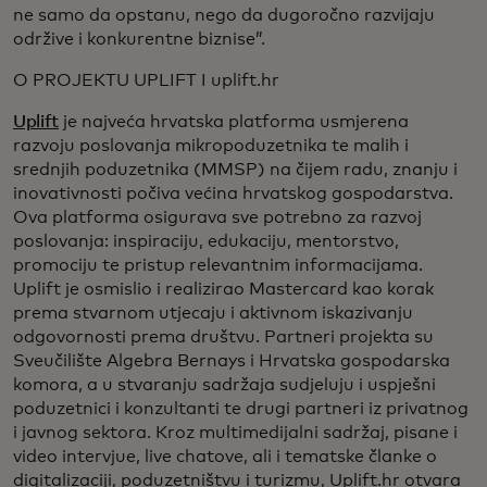
ne samo da opstanu, nego da dugoročno razvijaju
održive i konkurentne biznise”.
O PROJEKTU UPLIFT I uplift.hr
Uplift
je najveća hrvatska platforma usmjerena
razvoju poslovanja mikropoduzetnika te malih i
srednjih poduzetnika (MMSP) na čijem radu, znanju i
inovativnosti počiva većina hrvatskog gospodarstva.
Ova platforma osigurava sve potrebno za razvoj
poslovanja: inspiraciju, edukaciju, mentorstvo,
promociju te pristup relevantnim informacijama.
Uplift je osmislio i realizirao Mastercard kao korak
prema stvarnom utjecaju i aktivnom iskazivanju
odgovornosti prema društvu. Partneri projekta su
Sveučilište Algebra Bernays i Hrvatska gospodarska
komora, a u stvaranju sadržaja sudjeluju i uspješni
poduzetnici i konzultanti te drugi partneri iz privatnog
i javnog sektora. Kroz multimedijalni sadržaj, pisane i
video intervjue, live chatove, ali i tematske članke o
digitalizaciji, poduzetništvu i turizmu, Uplift.hr otvara