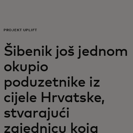
Za vas
Za poslovanje
PROJEKT UPLIFT
Šibenik još jednom
Za svijet
okupio
Za inovatore
poduzetnike iz
Novosti i trendovi
cijele Hrvatske,
stvarajući
zajednicu koja