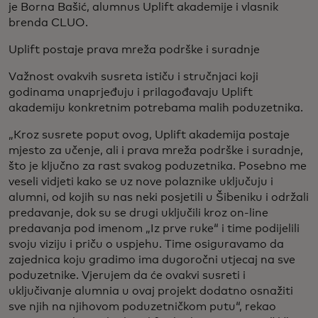
je Borna Bašić, alumnus Uplift akademije i vlasnik
brenda CLUO.
Uplift postaje prava mreža podrške i suradnje
Važnost ovakvih susreta ističu i stručnjaci koji
godinama unaprjeđuju i prilagođavaju Uplift
akademiju konkretnim potrebama malih poduzetnika.
„Kroz susrete poput ovog, Uplift akademija postaje
mjesto za učenje, ali i prava mreža podrške i suradnje,
što je ključno za rast svakog poduzetnika. Posebno me
veseli vidjeti kako se uz nove polaznike uključuju i
alumni, od kojih su nas neki posjetili u Šibeniku i održali
predavanje, dok su se drugi uključili kroz on-line
predavanja pod imenom „Iz prve ruke“ i time podijelili
svoju viziju i priču o uspjehu. Time osiguravamo da
zajednica koju gradimo ima dugoročni utjecaj na sve
poduzetnike. Vjerujem da će ovakvi susreti i
uključivanje alumnia u ovaj projekt dodatno osnažiti
sve njih na njihovom poduzetničkom putu“, rekao