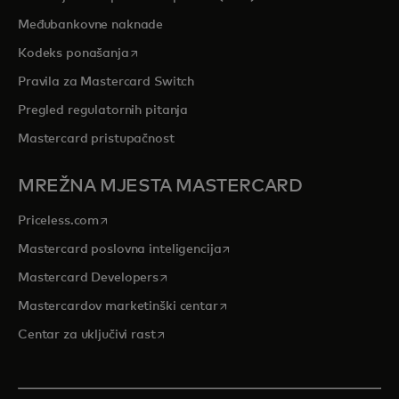
Međubankovne naknade
opens in a new tab
Kodeks ponašanja
Pravila za Mastercard Switch
Pregled regulatornih pitanja
Mastercard pristupačnost
MREŽNA MJESTA MASTERCARD
opens in a new tab
Priceless.com
opens in a new tab
Mastercard poslovna inteligencija
opens in a new tab
Mastercard Developers
opens in a new tab
Mastercardov marketinški centar
opens in a new tab
Centar za uključivi rast