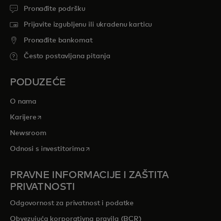
Pronađite podršku
Prijavite izgubljenu ili ukradenu karticu
Pronađite bankomat
Često postavljana pitanja
PODUZEĆE
O nama
opens in a new tab
Karijere
Newsroom
opens in a new tab
Odnosi s investitorima
PRAVNE INFORMACIJE I ZAŠTITA
PRIVATNOSTI
Odgovornost za privatnost i podatke
Obvezujuća korporativna pravila (BCR)