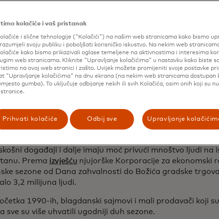
, vreva i grane božikovine
timo kolačiće i vaš pristanak
ošli“ možda nije prva riječ koja vam padne na pamet kada
sku atmosferu New Yorka. Božić u New Yorku poznat je po
olačiće i slične tehnologije ("Kolačići") na našim web stranicama kako bismo upr
razumjeli svoju publiku i poboljšati korisničko iskustvo. Na nekim web stranicam
an i pomalo frenetičan. Djed Mraz stiže u oblaku zvjezdane
olačiće kako bismo prikazivali oglase temeljene na aktivnostima i interesima ko
acy's paradi za Dan zahvalnosti. Početkom prosinca, cijela n
drugim web stranicama. Kliknite "Upravljanje kolačićima" u nastavku kako biste sa
ristimo na ovoj web stranici i zašto. Uvijek možete promijeniti svoje postavke pr
 prati paljenje jelke Rockefeller centra, uz nastupe klizaljk
lat "Upravljanje kolačićima" na dnu ekrana (na nekim web stranicama dostupan
mjesto gumba). To uključuje odbijanje nekih ili svih Kolačića, osim onih koji su n
stranice.
m cijelog mjeseca, turisti i ljubitelji odmora prolaze prep
divili se raskošnim izlozima velikih robnih kuća ili satima ček
Prihvati kolačiće
Odbij sve
Upravljanje kolačićim
egendarnog drveta. Zatim, ne zaboravimo, prosinac završ
h svjetskih proslava Nove godine, na Times Squareu.
skošni događaji i dalje imaju moć privući mnoštvo ljudi na
tanu. Prema
izvješću
njujorške Korporacije za ekonomski r
ske sezone od Dana zahvalnosti do Božića gradske trgovač
alo 3,2 milijuna ljudi.
četka 1990-ih, blagdanski sajmovi i mali prodavači koji su
 sve su više uhvatili ugodniji duh sezone.