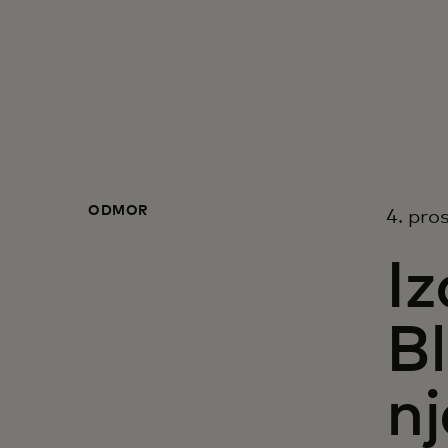
ODMOR
4. pro
Iz
B
nj