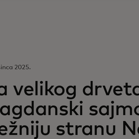
sinca 2025.
a velikog drvet
lagdanski sajmo
ežniju stranu 