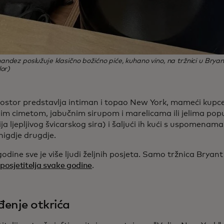
ndez poslužuje klasično božićno piće, kuhano vino, na tržnici u Bryan
lor)
rostor predstavlja intiman i topao New York, mameći kup
nim cimetom, jabučnim sirupom i marelicama ili jelima pop
ja ljepljivog švicarskog sira) i šaljući ih kući s uspomena
 nigdje drugdje.
godine sve je više ljudi željnih posjeta.
Samo tržnica Bryant 
 posjetitelja svake godine
.
enje otkrića