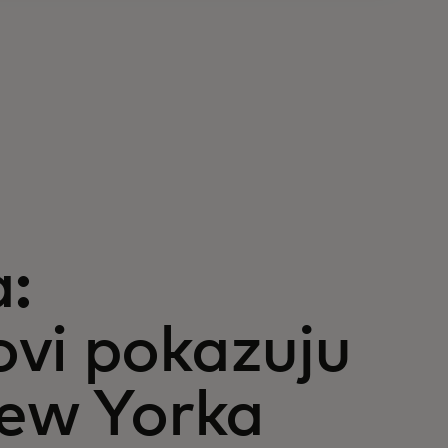
a:
vi pokazuju
New Yorka