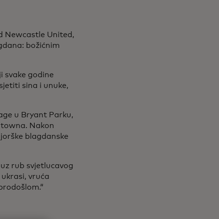
 Newcastle United,
gdana: božićnim
ji svake godine
etiti sina i unuke,
lage u Bryant Parku,
dtowna. Nakon
ujorške blagdanske
 uz rub svjetlucavog
 ukrasi, vruća
obrodošlom.“