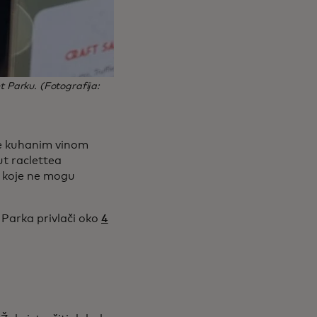
t Parku. (Fotografija:
ce kuhanim vinom
ut raclettea
ma koje ne mogu
Parka privlači oko
4