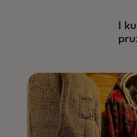
I k
pru