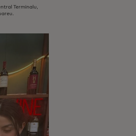
entral Terminalu,
quareu.