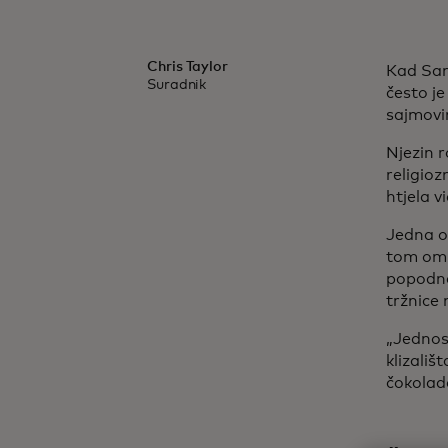
Chris Taylor
Kad San
Suradnik
često j
sajmovi
Njezin r
religioz
htjela v
Jedna od
tom om
popodne
tržnice 
„Jednos
klizališ
čokolad