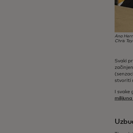
Ana Herna
Chris Tay
Svaki p
začinje
(senzaci
stvoriti
I svake 
milijuna
Uzbuđ