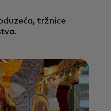
oduzeća, tržnice
štva.