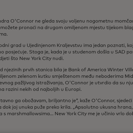
dra O'Connor ne gleda svoju voljenu nogometnu momčad
e možete pronaći na drugom omiljenom mjestu tijekom bla
ma.
odni grad u Ujedinjenom Kraljevstvu ima jedan poznati, ko
no posjećuje. Stoga je, kada je u studenom došla u SAD posj
idjeti što New York City nudi.
 njezinih prvih stanica bila je Bank of America Winter Vil
iljenom zelenom kutku smještenom među neboderima Mi
vnog pažljivog istraživanja, O'Connor je utvrdio da su nj
na razini nekih od najboljih u Europi.
tavno ga obožavam, briljantno je“, kaže O'Connor, sjedeći
ta dok joj unuka puže preko krila. „Apsolutno ukusna hrana,
a s marshmallowsima... New York City me je učinio vrlo d