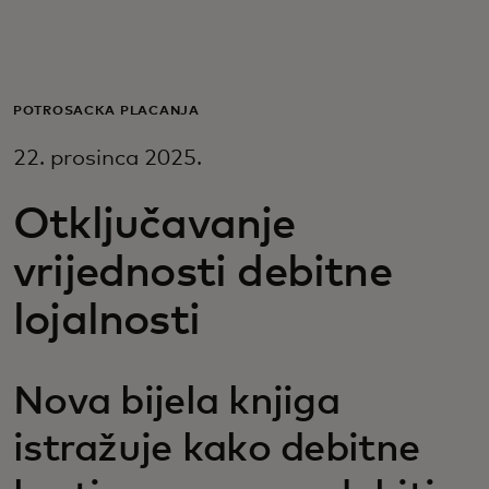
Za vas
Za poslovanje
POTROŠAČKA PLAĆANJA
22. prosinca 2025.
Za svijet
Otključavanje
Za inovatore
vrijednosti debitne
lojalnosti
Novosti i trendovi
Nova bijela knjiga
istražuje kako debitne