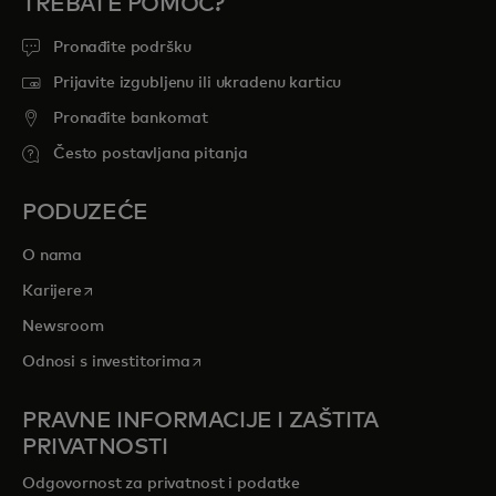
TREBATE POMOĆ?
Pronađite podršku
Prijavite izgubljenu ili ukradenu karticu
Pronađite bankomat
Često postavljana pitanja
PODUZEĆE
O nama
opens in a new tab
Karijere
Newsroom
opens in a new tab
Odnosi s investitorima
PRAVNE INFORMACIJE I ZAŠTITA
PRIVATNOSTI
Odgovornost za privatnost i podatke