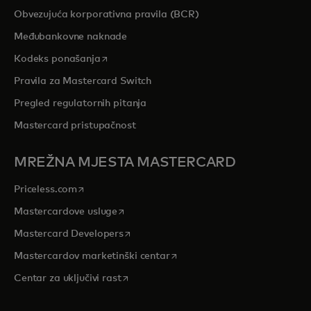
Obvezujuća korporativna pravila (BCR)
Međubankovne naknade
opens in a new tab
Kodeks ponašanja
Pravila za Mastercard Switch
Pregled regulatornih pitanja
Mastercard pristupačnost
MREŽNA MJESTA MASTERCARD
opens in a new tab
Priceless.com
opens in a new tab
Mastercardove usluge
opens in a new tab
Mastercard Developers
opens in a new tab
Mastercardov marketinški centar
opens in a new tab
Centar za uključivi rast