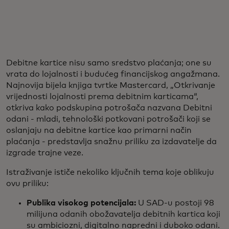
Debitne kartice nisu samo sredstvo plaćanja; one su
vrata do lojalnosti i budućeg financijskog angažmana.
Najnovija bijela knjiga tvrtke Mastercard, „Otkrivanje
vrijednosti lojalnosti prema debitnim karticama“,
otkriva kako podskupina potrošača nazvana Debitni
odani - mladi, tehnološki potkovani potrošači koji se
oslanjaju na debitne kartice kao primarni način
plaćanja - predstavlja snažnu priliku za izdavatelje da
izgrade trajne veze.
Istraživanje ističe nekoliko ključnih tema koje oblikuju
ovu priliku:
Publika visokog potencijala:
U SAD-u postoji 98
milijuna odanih obožavatelja debitnih kartica koji
su ambiciozni, digitalno napredni i duboko odani.