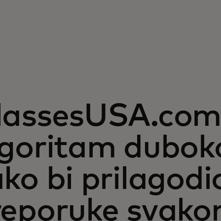
lassesUSA.com 
lgoritam dubok
ko bi prilagodi
reporuke svako