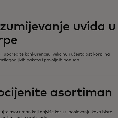
zumijevanje uvida u
rpe
e i uporedite konkurenciju, veličinu i učestalost korpi na
rilagodljivih paketa i povoljnih ponuda.
ocijenite asortiman
kujte asortiman koji najviše koristi poslovanju kako biste
i optimizaciju proizvoda