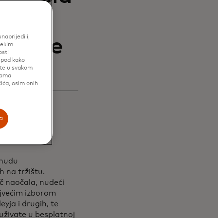
sa s
aprijedili,
rodaje
nekim
osti
ispod kako
ete u svakom
cama
ića, osim onih
a
onudu
h na tržištu.
ač naočala, nudeći
ajvećim izborom
yja i drugih, te
uživate u besplatnoj