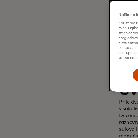
za
Način na k
Koristimo k
ku
mjerili njih
stranicama 
pregledavan
biste sazna
trenutku pr
dostupan je
koji su neo
Uv
Prije d
visokokv
Deceniju
raznovr
stilova 
mogućnoš