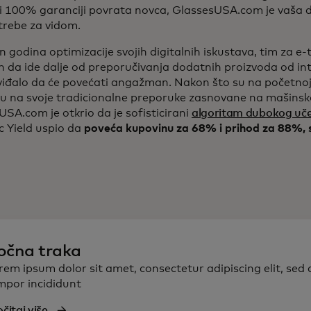
 i 100% garanciji povrata novca, GlassesUSA.com je vaša d
trebe za vidom.
n godina optimizacije svojih digitalnih iskustava, tim za e-
 da ide dalje od preporučivanja dodatnih proizvoda od in
viđalo da će povećati angažman. Nakon što su na početnoj s
u na svoje tradicionalne preporuke zasnovane na mašinsk
SA.com je otkrio da je sofisticirani
algoritam dubokog uč
 Yield uspio da
poveća kupovinu za 68% i prihod za 88%, s
očna traka
rem ipsum dolor sit amet, consectetur adipiscing elit, sed
mpor incididunt
čitaj više