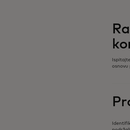
Ra
ko
Ispitajt
osnovu p
Pr
Identifi
podržal