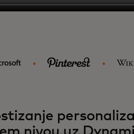
stizanje personaliza
šem nivou uz Dynami