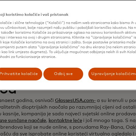
 produbljivanje odno
oji koristimo kolačiće i vaš pristanak
olačiće i slične tehnologije ("Kolačići") na našim web stranicama kako bismo ih un
pcima i povećanje p
ovu učinkovitost, bolje razumjeli našu publiku i poboljšali korisničko iskustvo. Na 
također koristimo Kolačiće za prikazivanje oglasa na osnovu korisnikovih aktivn
ja i interesa na ovoj i drugim stranicama. Kliknite na "Upravljanje kolačićima" 
li koje Kolačiće koristimo na ovoj stranici i zašto. Svoje postavke pristanka mož
omijeniti putem alata "Upravljanje kolačićima" na dnu ekrana (na nekim strani
 kao link umjesto dugmeta). To uključuje mogućnost odbijanja nekih ili svih Kolač
phodni za funkcionisanje stranice.
Prihvatite kolačiće
Odbij sve
Upravljanje kolačićim
od
vanaest godina, osnivači
GlassesUSA.com-
a su krenuli u p
alitetnih dioptrijskih naočala po razumnijoj cijeni od ostali
 kasnije, kompanija je sada najveći svjetski online prodav
sne sunčane naočale
,
kontaktne leće
i još mnogo toga. S n
i brendova koji se nude online, s ponudama Ray-Bana, Oakle
ću da sve isprobate online koristeći virtualno ogledalo i 