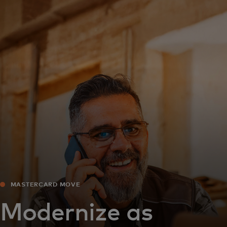
For you
For business
For the world
For innovators
News and trends
MASTERCARD MOVE
Modernize as