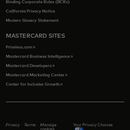
Binding Corporate Rules (BCRs)
California Privacy Notice
Modern Slavery Statement
MASTERCARD SITES
opens in a new tab
Priceless.com
opens in a new tab
Mastercard Business Intelligence
opens in a new tab
Mastercard Developers
opens in a new tab
Mastercard Marketing Center
opens in a new tab
Center for Inclusive Growth
Privacy
Terms
Manage
Your Privacy Choices
cookies