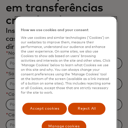
em transferências
cross border
Insira seus dados para obter os
How we use cookies and your consent
casos de uso mais recentes
We use cookies and similar technologies (‘Cookies’) on
our websites to improve them, measure their
diretamente em seu email.
performance, understand our audience and enhance
the user experience. On some sites, we also use
*
Nome
Cookies to show ads based on users’ browsing
activities and interests on the site and other sites. Click
‘Manage Cookies’ below to learn what Cookies we use
on this site and why. You can always change your
*
Sobrenome
consent preferences using the ‘Manage Cookies’ tool
at the bottom of the screen (available as a link instead
of a button on some sites). This includes rejecting some
or all Cookies, except those that are strictly necessary
for the site to work.
*
Correio eletrônico Empresarial
Accept cookies
Reject All
*
Cargo
Manage cookies