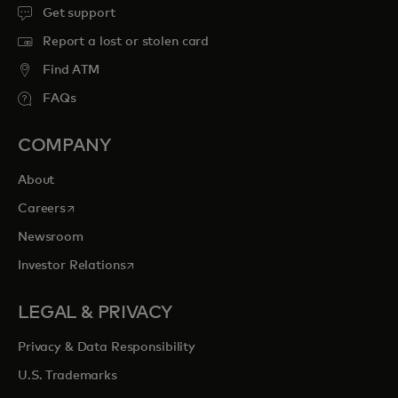
Get support
Report a lost or stolen card
Find ATM
FAQs
COMPANY
About
opens in a new tab
Careers
Newsroom
opens in a new tab
Investor Relations
LEGAL & PRIVACY
Privacy & Data Responsibility
U.S. Trademarks