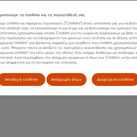
μοποιούμε τα cookies και τη συγκατάθεσή σας
ύμε cookies και παρόμοιες τεχνολογίες ("Cookies") στους ιστότοπούς μας για να βελτ
την απόδοσή τους, να κατανοήσουμε το κοινό μας και να βελτιώσουμε την εμπειρία του
ιστότοπους χρησιμοποιούμε επίσης Cookies για την εμφάνιση διαφημίσεων με βάση τ
τες περιήγησης και τα ενδιαφέροντα των χρηστών στον ιστότοπο και σε άλλους ιστό
ιαχείριση cookies" που βρίσκεται παρακάτω για να μάθετε ποια cookies χρησιμοποιούμ
ι γιατί. Μπορείτε πάντα να αλλάξετε τις προτιμήσεις συγκατάθεσής σας χρησιμοποιών
ιαχείριση cookies" στο κάτω μέρος της οθόνης (που υπάρχει διαθέσιμο ως σύνδεσμος α
στότοπο). Αυτό περιλαμβάνει την απόρριψη ορισμένων ή όλων των Cookies, εκτός από
τως απαραίτητα για τη λειτουργία του ιστότοπου.
Αποδοχή cookies
Απόρριψη όλων
Διαχείριση cookies