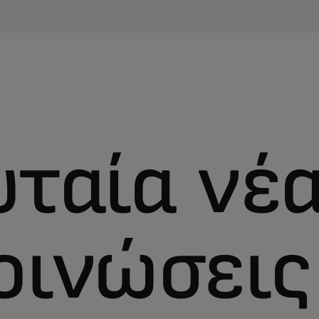
υταία νέα
οινώσεις