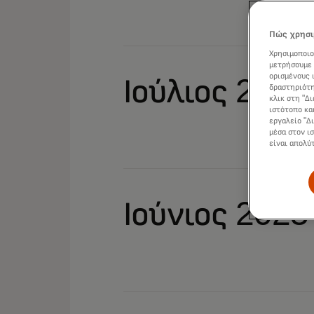
Πώς χρησι
Χρησιμοποιο
μετρήσουμε 
ορισμένους 
Ιούλιος 2025
δραστηριότη
κλικ στη "Δ
ιστότοπο κα
εργαλείο "Δ
μέσα στον ι
είναι απολύ
Ιούνιος 2025