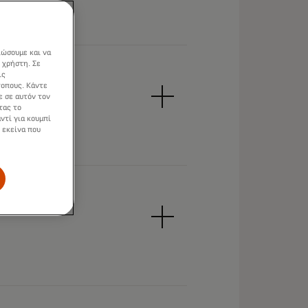
ιώσουμε και να
 χρήστη. Σε
ις
τοπους. Κάντε
ε σε αυτόν τον
τας το
ντί για κουμπί
 εκείνα που