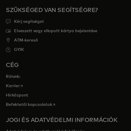
SZÜKSÉGED VAN SEGÍTSÉGRE?
Kérj segítséget
Elveszett vagy ellopott kártya bejelentése
ATM-kereső
GYIK
CÉG
Rólunk:
opens in a new tab
Karrier
Hírközpont
opens in a new tab
Befektetői kapcsolatok
JOGI ÉS ADATVÉDELMI INFORMÁCIÓK