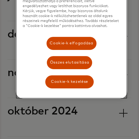
megváltoztathatja a preferenciáit, illetve
engedélyezhet vagy letilthat bizonyos funkciókat.
Kérjük, vegye figyelembe, hogy bizonyos általunk
használt cookie-k nélkülözhetetlenek az oldal egyes
részeinek megfelelő működéséhez. További részleteket
a "Cookie-k kezelése" pontra kattintva olvashat.
december 2024
Cookie-k elfogadása
Összes elutasítása
november 2024
Cookie-k kezelése
október 2024