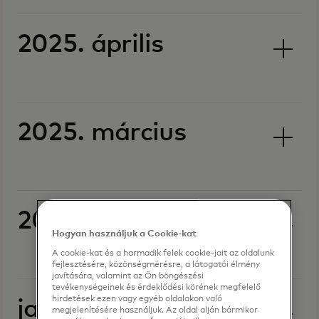
2025. április
2025. március
2025. február
Hogyan használjuk a Cookie-kat
A cookie-kat és a harmadik felek cookie-jait az oldalunk
fejlesztésére, közönségmérésre, a látogatói élmény
javítására, valamint az Ön böngészési
tevékenységeinek és érdeklődési körének megfelelő
hirdetések ezen vagy egyéb oldalakon való
január 2025
megjelenítésére használjuk. Az oldal alján bármikor