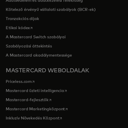
Adatvédelem és adatkezelési felelősség
Kötelező érvényű vállalati szabályok (BCR-ek)
Tranzakciós díjak
opens in a new tab
Etikai kódex
A Mastercard Switch szabályai
Szabályozási áttekintés
A Mastercard akadálymentessége
MASTERCARD WEBOLDALAK
opens in a new tab
Priceless.com
opens in a new tab
Mastercard üzleti intelligencia
opens in a new tab
Mastercard-fejlesztők
opens in a new tab
Mastercard Marketingközpont
opens in a new tab
Inkluzív Növekedés Központ