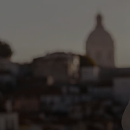
Neked
Vállalkozásoknak
A világért
Innovátoroknak
Hírek és trendek