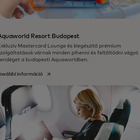
Aquaworld Resort Budapest
Exkluzív Mastercard Lounge és kiegészítő prémium
zolgáltatások várnak minden pihenni és feltöltődni vágyó
vendéget a budapesti Aquaworldben.
opens in a new tab
ovábbi információ‎