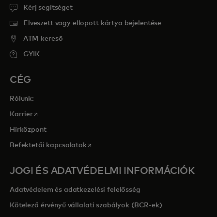
Kérj segítséget
Elveszett vagy ellopott kártya bejelentése
ATM-kereső
GYIK
CÉG
Rólunk:
opens in a new tab
Karrier
Hírközpont
opens in a new tab
Befektetői kapcsolatok
JOGI ÉS ADATVÉDELMI INFORMÁCIÓK
Adatvédelem és adatkezelési felelősség
Kötelező érvényű vállalati szabályok (BCR-ek)