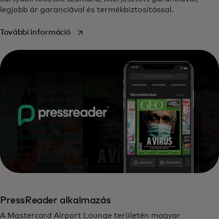
legjobb ár garanciával és termékbiztosítással.
opens in a new tab
További információ‎
PressReader alkalmazás
A Mastercard Airport Lounge területén magyar