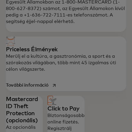
Egyesült Államokban az 1-800-MASTERCARD (1-
800-627-8372) számot, az Egyesült Államokon kívül
pedig a +1-636-722-7111-es telefonszámot. A
segítség éjjel-nappal elérhető.
Priceless Élmények
Merülj el a kultúra, a gasztronómia, a sport és a
szórakozás világában, több mint 45 izgalmas úti
célon világszerte.
opens in a new tab
További információ‎
Mastercard
ID Theft
Click to Pay
Protection
Biztonságosabb
(opcionális)
online fizetés.
Az opcionális
Regisztrálj