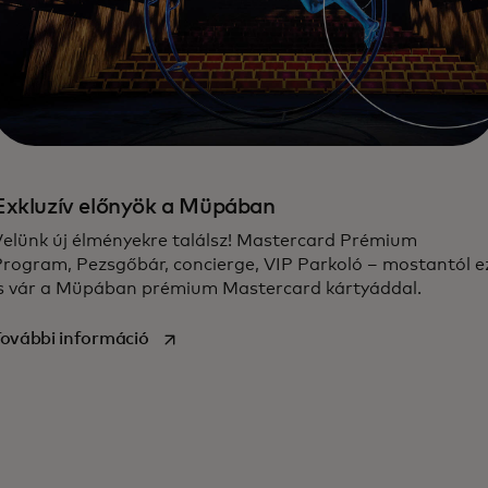
Exkluzív előnyök a Müpában
elünk új élményekre találsz‎! Mastercard Prémium
Program, Pezsgőbár, concierge, VIP Parkoló – mostantól e
is vár a Müpában prémium Mastercard kártyáddal.
opens in a new tab
ovábbi információ‎