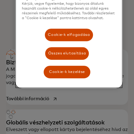
Kérjük, vegye figyelembe, hogy bizonyos általunk
használt cookie-k nélkülözhetetlenek az oldal egyes
részeinek megfelelő működéséhez. További részleteket
a "Cookie-k kezelése" pontra kattintva olvashat.
Cookie-k elfogadása
Összes elutasítása
Biztonság minden vásárlásnál
A Mastercard Zero Liability védelem megóv a
Cookie-k kezelése
jogosulatlan tranzakcióktól, legyen szó bolti, online
vagy alkalmazáson belüli fizetésről.
opens in a new tab
További információ
Globális vészhelyzeti szolgáltatások
Elveszett vagy ellopott kártya bejelentéséhez hívd az