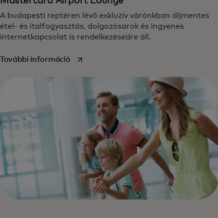
Mastercard Airport Lounge
A budapesti reptéren lévő exkluzív várónkban díjmentes
étel- és italfogyasztás, dolgozósarok és ingyenes
internetkapcsolat is rendelkezésedre áll.
opens in a new tab
További információ‎