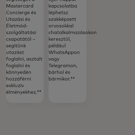
Mastercard
kapcsolatba
Concierge és
léphetsz
Utazási és
szakképzett
Életmód-
orvosokkal
szolgáltatási
chatalkalmazásokon
csapatától –
keresztül,
segítünk
például
utazást
WhatsAppon
foglalni, asztalt
vagy
foglalni és
Telegramon,
könnyedén
bárhol és
hozzáférni
bármikor.**
exkluzív
élményekhez.**