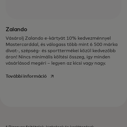
Zalando
Vásárolj Zalando e-kártyát 10% kedvezménnyel
Mastercarddal, és válogass több mint 6 500 márka
divat-, szépség- és sporttermékei közül kedvezőbb
áron! Nincs minimális költési összeg, így minden
vásárlásod megéri – legyen az kicsi vagy nagy.
opens in a new tab
További információ