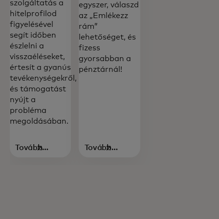
szolgáltatás a
egyszer, válaszd
hitelprofilod
az „Emlékezz
figyelésével
rám”
segít időben
lehetőséget, és
észlelni a
fizess
visszaéléseket,
gyorsabban a
értesít a gyanús
pénztárnál!
tevékenységekről,
és támogatást
nyújt a
probléma
megoldásában.
További
További
információ
információ
opens in a new tab
opens in a new tab