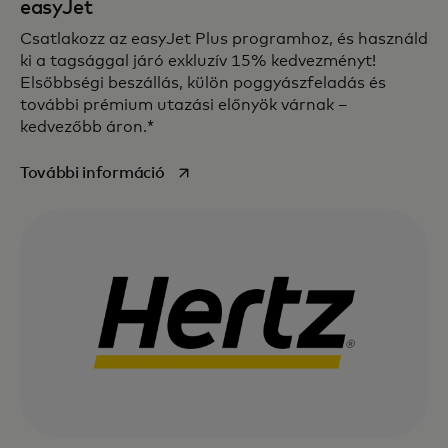
easyJet
Csatlakozz az easyJet Plus programhoz, és használd
ki a tagsággal járó exkluzív 15% kedvezményt!
Elsőbbségi beszállás, külön poggyászfeladás és
további prémium utazási előnyök várnak –
kedvezőbb áron.*
opens in a new tab
További információ