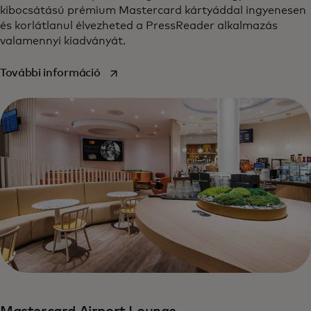
kibocsátású prémium Mastercard kártyáddal ingyenesen
és korlátlanul élvezheted a PressReader alkalmazás
valamennyi kiadványát.
opens in a new tab
További információ‎