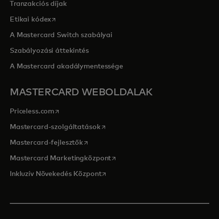
Tranzakciós díjak
opens in a new tab
Etikai kódex
A Mastercard Switch szabályai
Szabályozási áttekintés
A Mastercard akadálymentessége
MASTERCARD WEBOLDALAK
opens in a new tab
Priceless.com
opens in a new tab
Mastercard-szolgáltatások
opens in a new tab
Mastercard-fejlesztők
opens in a new tab
Mastercard Marketingközpont
opens in a new tab
Inkluzív Növekedés Központ