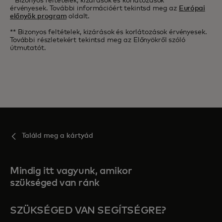
* Bizonyos feltételek, kizárások és korlátozások
érvényesek. További információért tekintsd meg az
Európai
előnyök program
oldalt.
** Bizonyos feltételek, kizárások és korlátozások érvényesek.
További részletekért tekintsd meg az Előnyökről szóló
útmutatót.
Találd meg a kártyád
Mindig itt vagyunk, amikor
szükséged van ránk
SZÜKSÉGED VAN SEGÍTSÉGRE?