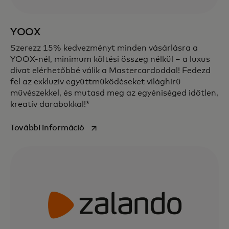
YOOX
Szerezz 15% kedvezményt minden vásárlásra a
YOOX-nél, minimum költési összeg nélkül – a luxus
divat elérhetőbbé válik a Mastercardoddal! Fedezd
fel az exkluzív együttműködéseket világhírű
művészekkel, és mutasd meg az egyéniséged időtlen,
kreatív darabokkal!*
opens in a new tab
További információ