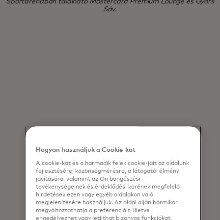
Sportarénában található Mastercard Prémium Lounge és Gyors
Sáv.
Hogyan használjuk a Cookie-kat
A cookie-kat és a harmadik felek cookie-jait az oldalunk
fejlesztésére, közönségmérésre, a látogatói élmény
javítására, valamint az Ön böngészési
tevékenységeinek és érdeklődési körének megfelelő
hirdetések ezen vagy egyéb oldalakon való
megjelenítésére használjuk. Az oldal alján bármikor
megváltoztathatja a preferenciáit, illetve
engedélyezhet vagy letilthat bizonyos funkciókat.