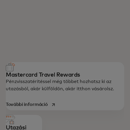
Minden kártyánk kézzelfogható
előnyöket kínál – és olyan élményeket,
amelyeket biztosan élvezni fogsz.
Mastercard Travel Rewards
Pénzvisszatérítéssel még többet hozhatsz ki az
utazásból, akár külföldön, akár itthon vásárolsz.
opens in a new tab
További információ
Utazási