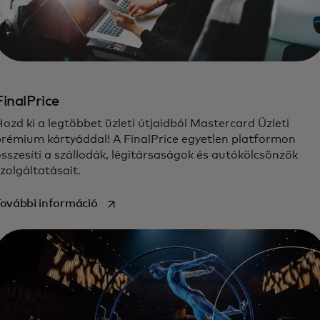
FinalPrice
ozd ki a legtöbbet üzleti útjaidból Mastercard Üzleti
prémium kártyáddal! A FinalPrice egyetlen platformon
sszesíti a szállodák, légitársaságok és autókölcsönzők
zolgáltatásait.
opens in a new tab
ovábbi információ‎