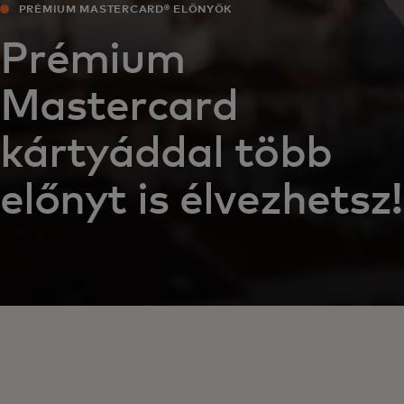
PRÉMIUM MASTERCARD® ELŐNYÖK‎
Prémium
Mastercard
kártyáddal több
előnyt is élvezhetsz!