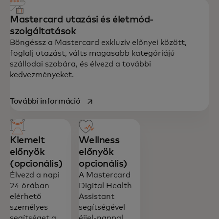
Mastercard utazási és életmód-
szolgáltatások
Böngéssz a Mastercard exkluzív előnyei között,
foglalj utazást, válts magasabb kategóriájú
szállodai szobára, és élvezd a további
kedvezményeket.
opens in a new tab
További információ
Kiemelt
Wellness
előnyök
előnyök
(opcionális)
opcionális)
Élvezd a napi
A Mastercard
24 órában
Digital Health
elérhető
Assistant
személyes
segítségével
segítséget a
éjjel-nappal