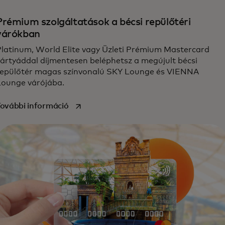
Prémium szolgáltatások a bécsi repülőtéri
várókban
Platinum, World Elite vagy Üzleti Prémium Mastercard
kártyáddal díjmentesen beléphetsz a megújult bécsi
repülőtér magas színvonalú SKY Lounge és VIENNA
Lounge várójába.
opens in a new tab
ovábbi információ‎