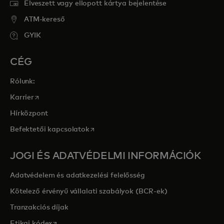
Elveszett vagy ellopott kártya bejelentése
ATM-kereső
GYIK
CÉG
Rólunk:
opens in a new tab
Karrier
Hírközpont
opens in a new tab
Befektetői kapcsolatok
JOGI ÉS ADATVÉDELMI INFORMÁCIÓK
Adatvédelem és adatkezelési felelősség
Kötelező érvényű vállalati szabályok (BCR-ek)
Tranzakciós díjak
opens in a new tab
Etikai kódex