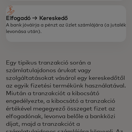
Elfogadó → Kereskedő
A bank jóváírja a pénzt az üzlet számlájára (a jutalék
levonása után).
Egy tipikus tranzakció során a
számlatulajdonos árukat vagy
szolgáltatásokat vásárol egy kereskedőtől
az egyik fizetési termékünk használatával.
Miután a tranzakciót a kibocsátó
engedélyezte, a kibocsátó a tranzakció
értékével megegyező összeget fizet az
elfogadónak, levonva belőle a bankközi
díjat, majd a tranzakciót a
számlatulajdonos számlájára könyveli. Az