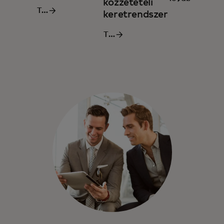
közzétételi
További
információ
keretrendszer‎
információ
További
információ