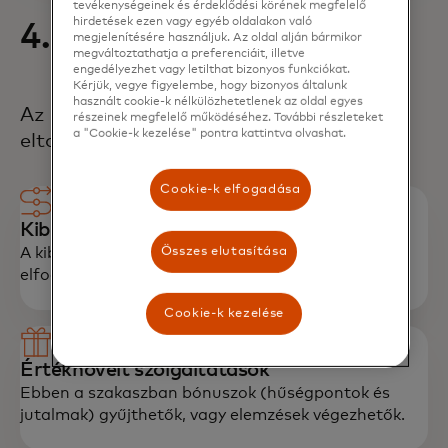
tevékenységeinek és érdeklődési körének megfelelő
hirdetések ezen vagy egyéb oldalakon való
4. Elszámolás
megjelenítésére használjuk. Az oldal alján bármikor
megváltoztathatja a preferenciáit, illetve
engedélyezhet vagy letilthat bizonyos funkciókat.
Kérjük, vegye figyelembe, hogy bizonyos általunk
használt cookie-k nélkülözhetetlenek az oldal egyes
Az utolsó szakasz, amely 1–3 napig is
részeinek megfelelő működéséhez. További részleteket
a "Cookie-k kezelése" pontra kattintva olvashat.
eltarthat.
Cookie-k elfogadása
Kibocsátó → Maghálózat → Elfogadó
Összes elutasítása
A kibocsátó bank átutalja a tényleges összeget az
elfogadó banknak.
Cookie-k kezelése
Értéknövelt szolgáltatások
Ebben a szakaszban bónuszok (hűségpontok és
jutalmak) gyűjthetők, vagy elemzések végezhetők.