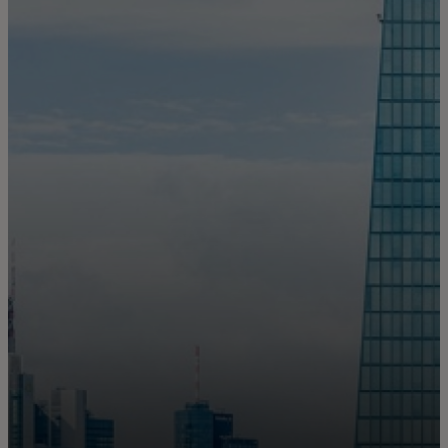
Neked
Vállalkozásoknak
A világért
Innovátoroknak
Hírek és trendek