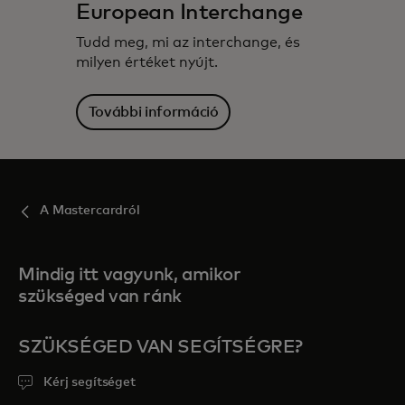
European Interchange
Tudd meg, mi az interchange, és
milyen értéket nyújt.
További információ
A Mastercardról
Mindig itt vagyunk, amikor
szükséged van ránk
SZÜKSÉGED VAN SEGÍTSÉGRE?
Kérj segítséget