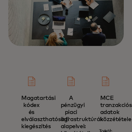
Magatartási
A
MCE
kódex
pénzügyi
tranzakciós
és
piaci
adatok
elválaszthatósági
infrastruktúrák
közzététele‎
kiegészítés‎
alapelvei:
További