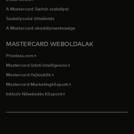
A Mastercard Switch szabályai
Szabályozási áttekintés
A Mastercard akadálymentessége
MASTERCARD WEBOLDALAK
opens in a new tab
Priceless.com
opens in a new tab
Mastercard üzleti intelligencia
opens in a new tab
Mastercard-fejlesztők
opens in a new tab
Mastercard Marketingközpont
opens in a new tab
Inkluzív Növekedés Központ