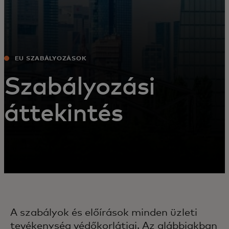
EU SZABÁLYOZÁSOK
Szabályozási
áttekintés
A szabályok és előírások minden üzleti
tevékenység védőkorlátjai. Az alábbiakban