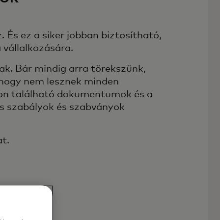
És ez a siker jobban biztosítható,
 vállalkozására.
nak. Bár mindig arra törekszünk,
 hogy nem lesznek minden
alon található dokumentumok és a
os szabályok és szabványok
t.