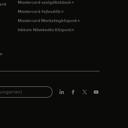
opens in a new tab
Mastercard-szolgáltatások
lyok
opens in a new tab
Mastercard-fejlesztők
opens in a new tab
Mastercard Marketingközpont
opens in a new tab
Inkluzív Növekedés Központ
ge
LinkedIn
Facebook
Twitter/X
YouTube