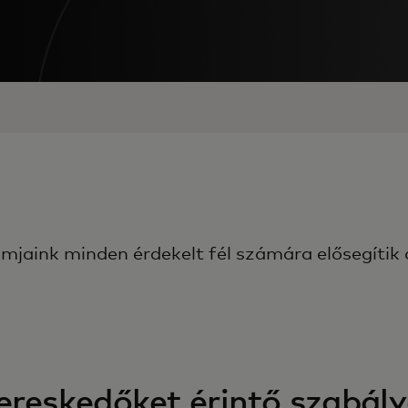
mjaink minden érdekelt fél számára elősegítik
ereskedőket érintő szabál