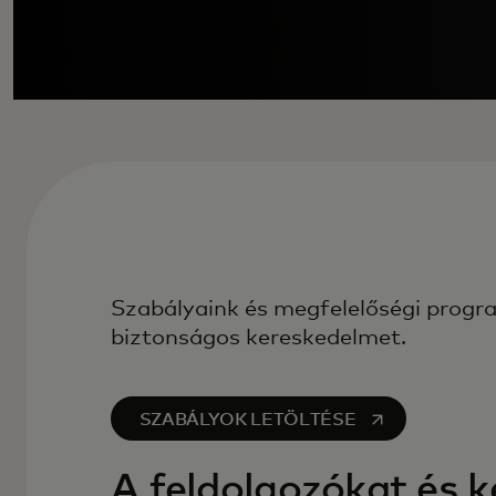
Szabályaink és megfelelőségi progra
biztonságos kereskedelmet.
opens in a new tab
SZABÁLYOK LETÖLTÉSE
A feldolgozókat és k