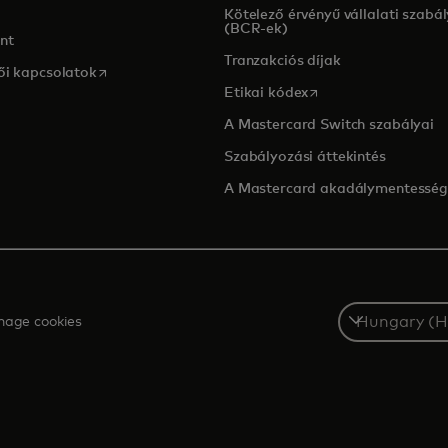
ens in a new tab
Kötelező érvényű vállalati szabá
(BCR-ek)
nt
Tranzakciós díjak
opens in a new tab
ői kapcsolatok
opens in a new tab
Etikai kódex
A Mastercard Switch szabályai
Szabályozási áttekintés
A Mastercard akadálymentessé
Select
age cookies
a
country