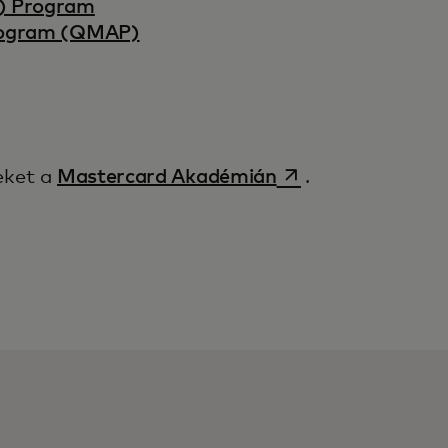
) Program
Program (QMAP)
opens in a new ta
eket a
Mastercard Akadémián
.