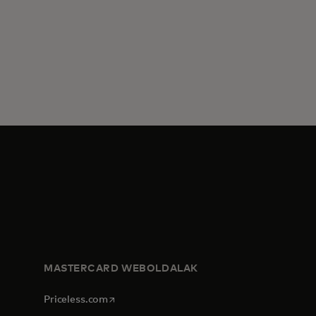
MASTERCARD WEBOLDALAK
opens in a new tab
Priceless.com