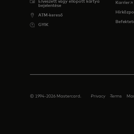
Elveszett vagy ellopott kártya
op
Karrier
bejelentése
Hírközpo
ATM-kereső
Befektet
GYIK
© 1994-2026 Mastercard.
Privacy
Terms
Man