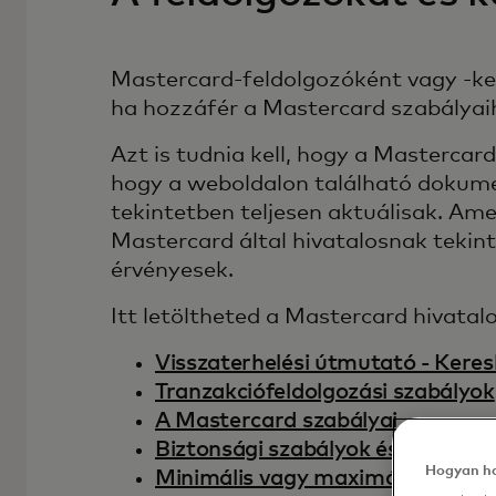
Mastercard-feldolgozóként vagy -ker
ha hozzáfér a Mastercard szabályai
Azt is tudnia kell, hogy a Mastercar
hogy a weboldalon található dokum
tekintetben teljesen aktuálisak. Am
Mastercard által hivatalosnak tekin
érvényesek.
Itt letöltheted a Mastercard hivat
Visszaterhelési útmutató - Keres
Tranzakciófeldolgozási szabályok
A Mastercard szabályai
Biztonsági szabályok és eljáráso
Hogyan ha
Minimális vagy maximális tranz