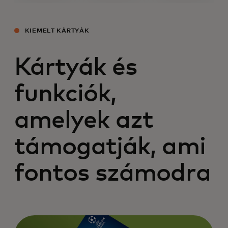
opens in a new tab
KIEMELT KÁRTYÁK
Kártyák és
funkciók,
amelyek azt
támogatják, ami
fontos számodra