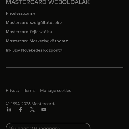
MASTERCARD WEBOLDALAK
opens in a new tab
Priceless.com
opens in a new tab
Mastercard-szolgáltatások
opens in a new tab
Mastercard-fejlesztők
opens in a new tab
Mastercard Marketingközpont
opens in a new tab
Inkluzív Növekedés Központ
Privacy
Terms
Manage cookies
© 1994-2026 Mastercard.
LinkedIn
Facebook
Twitter/X
YouTube
Select