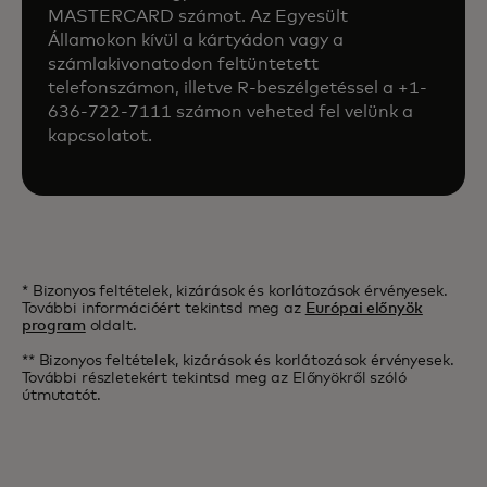
MASTERCARD számot. Az Egyesült
Államokon kívül a kártyádon vagy a
számlakivonatodon feltüntetett
telefonszámon, illetve R-beszélgetéssel a +1-
636-722-7111 számon veheted fel velünk a
kapcsolatot.
* Bizonyos feltételek, kizárások és korlátozások érvényesek.
További információért tekintsd meg az
Európai előnyök
program
oldalt.
** Bizonyos feltételek, kizárások és korlátozások érvényesek.
További részletekért tekintsd meg az Előnyökről szóló
útmutatót.