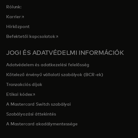
Rólunk:
opens in a new tab
Karrier
Hírközpont
opens in a new tab
Befektetői kapcsolatok
JOGI ÉS ADATVÉDELMI INFORMÁCIÓK
Adatvédelem és adatkezelési felelősség
Kötelező érvényű vállalati szabályok (BCR-ek)
Tranzakciós díjak
opens in a new tab
Etikai kódex
A Mastercard Switch szabályai
Szabályozási áttekintés
A Mastercard akadálymentessége