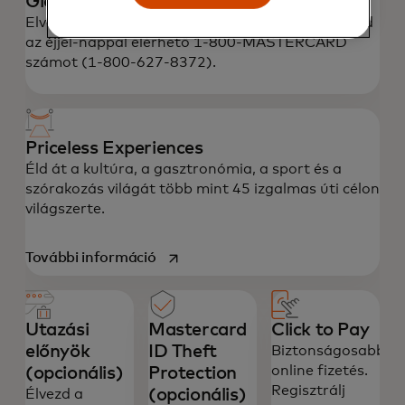
Globális vészhelyzeti szolgáltatások
Elveszett vagy ellopott kártya bejelentéséhez hívd
az éjjel-nappal elérhető 1-800-MASTERCARD
számot (1-800-627-8372).
Priceless Experiences
Éld át a kultúra, a gasztronómia, a sport és a
szórakozás világát több mint 45 izgalmas úti célon
világszerte.
opens in a new tab
További információ
Utazási
Mastercard
Click to Pay
előnyök
ID Theft
Biztonságosabb
online fizetés.
(opcionális)
Protection
Regisztrálj
(opcionális)
Élvezd a