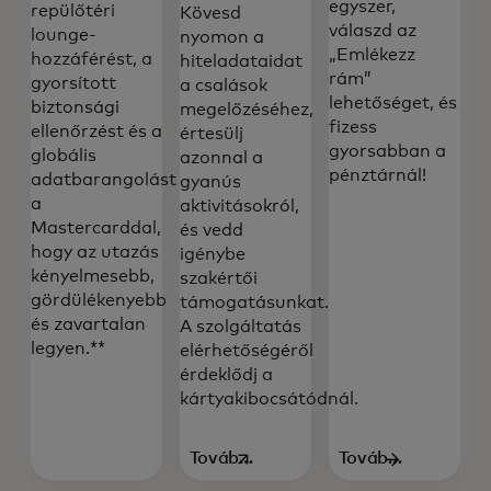
egyszer,
repülőtéri
Kövesd
válaszd az
lounge-
nyomon a
„Emlékezz
hozzáférést, a
hiteladataidat
rám”
gyorsított
a csalások
lehetőséget, és
biztonsági
megelőzéséhez,
fizess
ellenőrzést és a
értesülj
gyorsabban a
globális
azonnal a
pénztárnál!
adatbarangolást
gyanús
a
aktivitásokról,
Mastercarddal,
és vedd
hogy az utazás
igénybe
kényelmesebb,
szakértői
gördülékenyebb
támogatásunkat.
és zavartalan
A szolgáltatás
legyen.**
elérhetőségéről
érdeklődj a
kártyakibocsátódnál.
További
További
információ
információ