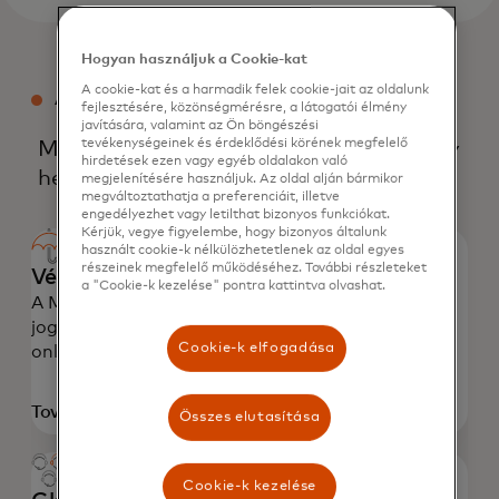
Hogyan használjuk a Cookie-kat
A cookie-kat és a harmadik felek cookie-jait az oldalunk
A MASTERCARD HITELKÁRTYA ELŐNYEI
fejlesztésére, közönségmérésre, a látogatói élmény
javítására, valamint az Ön böngészési
tevékenységeinek és érdeklődési körének megfelelő
Mindennapi és különleges élmények egy
hirdetések ezen vagy egyéb oldalakon való
helyen.
megjelenítésére használjuk. Az oldal alján bármikor
megváltoztathatja a preferenciáit, illetve
engedélyezhet vagy letilthat bizonyos funkciókat.
Kérjük, vegye figyelembe, hogy bizonyos általunk
használt cookie-k nélkülözhetetlenek az oldal egyes
részeinek megfelelő működéséhez. További részleteket
Védelem, bárhol is vásárolsz
a "Cookie-k kezelése" pontra kattintva olvashat.
A Mastercard Zero Liability védelem megóv a
jogosulatlan tranzakcióktól, legyen szó bolti,
Cookie-k elfogadása
online vagy alkalmazáson belüli fizetésről.
További információ
Összes elutasítása
Cookie-k kezelése