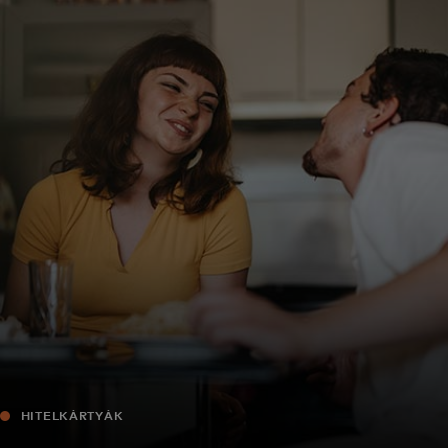
Neked
Vállalkozásoknak
A világért
Innovátoroknak
Hírek és trendek
HITELKÁRTYÁK