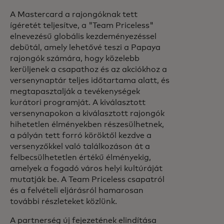
A Mastercard a rajongóknak tett
ígéretét teljesítve, a "Team Priceless"
elnevezésű globális kezdeményezéssel
debütál, amely lehetővé teszi a Papaya
rajongók számára, hogy közelebb
kerüljenek a csapathoz és az akciókhoz a
versenynaptár teljes időtartama alatt, és
megtapasztalják a tevékenységek
kurátori programját. A kiválasztott
versenynapokon a kiválasztott rajongók
hihetetlen élményekben részesülhetnek,
a pályán tett forró köröktől kezdve a
versenyzőkkel való találkozáson át a
felbecsülhetetlen értékű élményekig,
amelyek a fogadó város helyi kultúráját
mutatják be. A Team Priceless csapatról
és a felvételi eljárásról hamarosan
további részleteket közlünk.
A partnerség új fejezetének elindítása