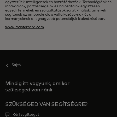
egyszerűek, intelligensek és hozzáférhetőek. Technológiánk és
innovációnk, partnerségeink és hálózataink együttesen
egyedi termékek és szolgáltatások sorát kínálják, amelyek
segítenek az embereknek, a vállalkozásoknak és a
kormányoknak a legnagyobb potenciáljuk kiaknázásában.
www.mastercard.com
Sajtó
Mindig itt vagyunk, amikor
szükséged van ránk
SZÜKSÉGED VAN SEGÍTSÉGRE?
Kérj segítséget