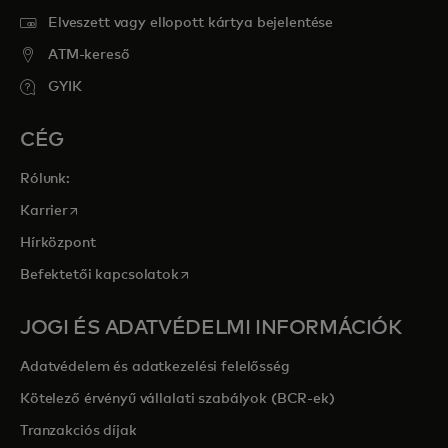
Elveszett vagy ellopott kártya bejelentése
ATM-kereső
GYIK
CÉG
Rólunk:
opens in a new tab
Karrier
Hírközpont
opens in a new tab
Befektetői kapcsolatok
JOGI ÉS ADATVÉDELMI INFORMÁCIÓK
Adatvédelem és adatkezelési felelősség
Kötelező érvényű vállalati szabályok (BCR-ek)
Tranzakciós díjak