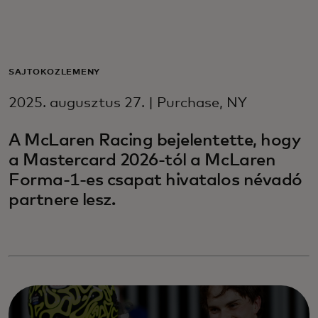
Neked
Vállalkozásoknak
SAJTÓKÖZLEMÉNY
2025. augusztus 27. | Purchase, NY
A világért
A McLaren Racing bejelentette, hogy
a Mastercard 2026-tól a McLaren
Innovátoroknak
Forma-1-es csapat hivatalos névadó
partnere lesz.
Hírek és trendek