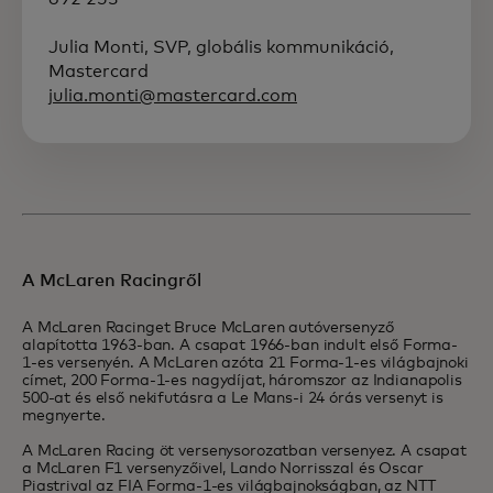
Julia Monti, SVP, globális kommunikáció,
Mastercard
julia.monti@mastercard.com
A McLaren Racingről
A McLaren Racinget Bruce McLaren autóversenyző
alapította 1963-ban. A csapat 1966-ban indult első Forma-
1-es versenyén. A McLaren azóta 21 Forma-1-es világbajnoki
címet, 200 Forma-1-es nagydíjat, háromszor az Indianapolis
500-at és első nekifutásra a Le Mans-i 24 órás versenyt is
megnyerte.
A McLaren Racing öt versenysorozatban versenyez. A csapat
a McLaren F1 versenyzőivel, Lando Norrisszal és Oscar
Piastrival az FIA Forma-1-es világbajnokságban, az NTT