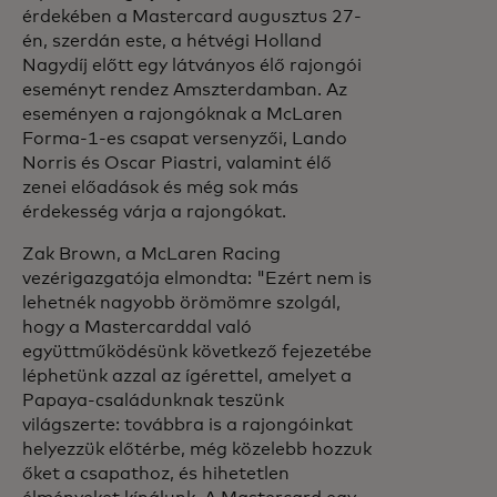
érdekében a Mastercard augusztus 27-
én, szerdán este, a hétvégi Holland
Nagydíj előtt egy látványos élő rajongói
eseményt rendez Amszterdamban. Az
eseményen a rajongóknak a McLaren
Forma-1-es csapat versenyzői, Lando
Norris és Oscar Piastri, valamint élő
zenei előadások és még sok más
érdekesség várja a rajongókat.
Zak Brown, a McLaren Racing
vezérigazgatója elmondta: "Ezért nem is
lehetnék nagyobb örömömre szolgál,
hogy a Mastercarddal való
együttműködésünk következő fejezetébe
léphetünk azzal az ígérettel, amelyet a
Papaya-családunknak teszünk
világszerte: továbbra is a rajongóinkat
helyezzük előtérbe, még közelebb hozzuk
őket a csapathoz, és hihetetlen