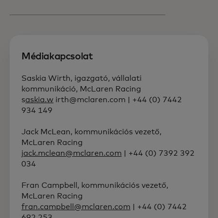
Médiakapcsolat
Saskia Wirth, igazgató, vállalati
kommunikáció, McLaren Racing
s
askia.w
irth@mclaren.com | +44 (0) 7442
934 149
Jack McLean, kommunikációs vezető,
McLaren Racing
jack.mclean@mclaren.com
| +44 (0) 7392 392
034
Fran Campbell, kommunikációs vezető,
McLaren Racing
fran.campbell@mclaren.com
| +44 (0) 7442
692 253