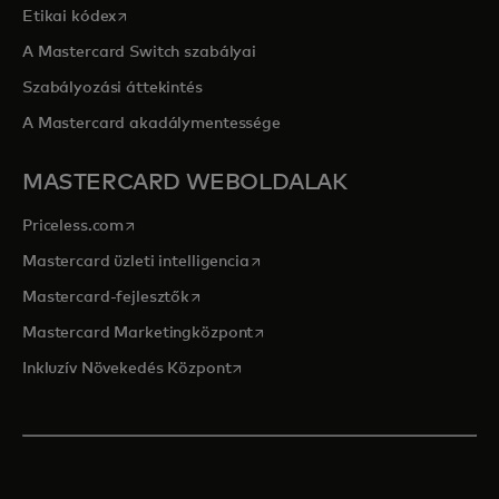
opens in a new tab
Etikai kódex
A Mastercard Switch szabályai
Szabályozási áttekintés
A Mastercard akadálymentessége
MASTERCARD WEBOLDALAK
opens in a new tab
Priceless.com
opens in a new tab
Mastercard üzleti intelligencia
opens in a new tab
Mastercard-fejlesztők
opens in a new tab
Mastercard Marketingközpont
opens in a new tab
Inkluzív Növekedés Központ