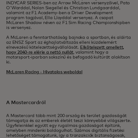
INDYCAR SERIES-ben az Arrow McLaren versenyzőivel, Pato
O'Warddal, Nolan Siegellel és Christian Lundgaarddal,
valamint az F1 Academy-ben a Driver Development
program tagjával, Ella Lloyddal versenyez. A csapat
McLaren Shadow néven az F1 Sim Racing Championshipben
is versenyez.
A McLaren a fenntarthatóság bajnoka a sportban, és aláírta
az ENSZ Sport az éghajlatváltozás elleni küzdelemért
elnevezésű kötelezettségvállalását.
Elkötelezett amellett,
hogy 2040-re elérje a nettó nullát
, valamint hogy a
motorsport-iparban sokszínű és befogadó kultúrát alakítson
ki.
McLaren Racing - Hivatalos weboldal
A Mastercardról
A Mastercard több mint 200 ország és terület gazdaságát
támogatja és az emberek életét teszi könnyebbé világszerte.
Ügyfeleinkkel együtt egy rugalmas gazdaságot építünk,
amelyben mindenki boldogulhat. Számos digitális fizetési
lehetőséget támogatunk, így a tranzakciók biztonságosak,