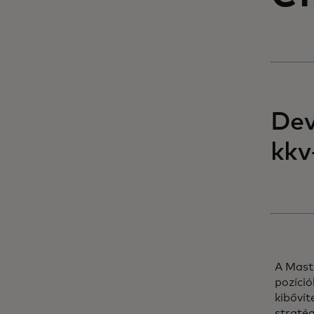
Dev
kkv
A Maste
pozíció
kibővít
stratég