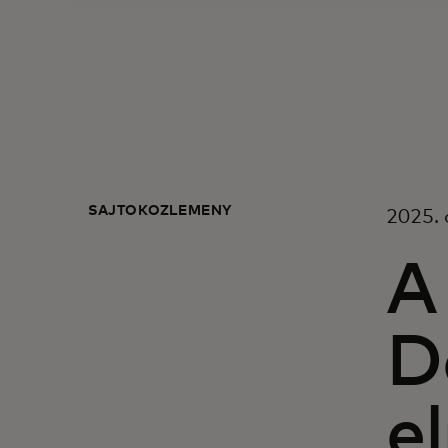
SAJTÓKÖZLEMÉNY
2025. 
A
D
e