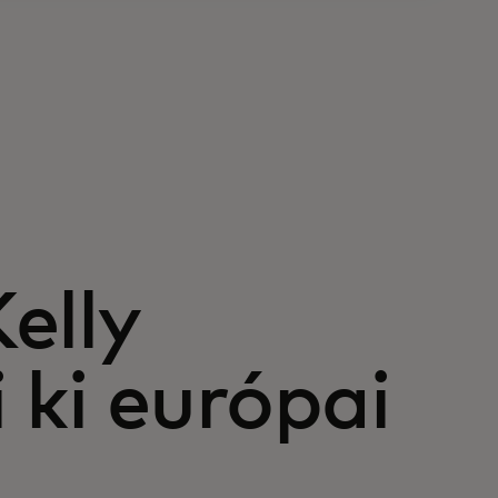
elly
 ki európai