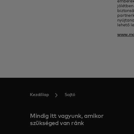
emberek
jólétben
biztonsá
partnerk
nyújtana
lehető l
www.ma
Kezdőlap
Sajtó
Mindig itt vagyunk, amikor
szükséged van ránk