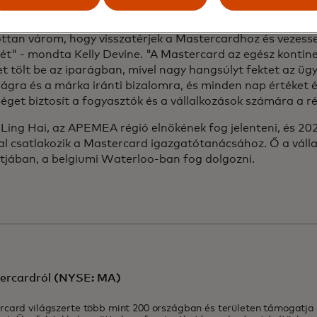
eszédét Ling Hai.
ttan várom, hogy visszatérjek a Mastercardhoz és vezesse
tét" - mondta Kelly Devine. "A Mastercard az egész kontin
t tölt be az iparágban, mivel nagy hangsúlyt fektet az ügy
ágra és a márka iránti bizalomra, és minden nap értéket é
éget biztosít a fogyasztók és a vállalkozások számára a 
Ling Hai, az APEMEA régió elnökének fog jelenteni, és 20
al csatlakozik a Mastercard igazgatótanácsához. Ő a válla
tjában, a belgiumi Waterloo-ban fog dolgozni.
ercardról (NYSE: MA)
rcard világszerte több mint 200 országban és területen támogatja