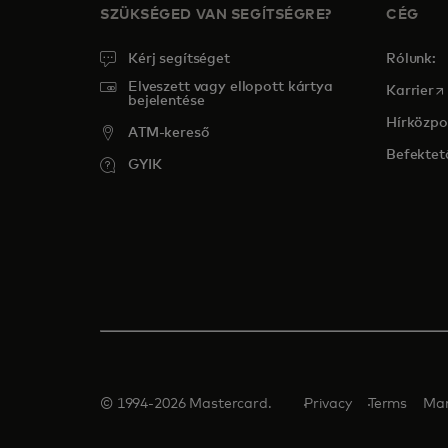
SZÜKSÉGED VAN SEGÍTSÉGRE?
CÉG
Kérj segítséget
Rólunk:
Elveszett vagy ellopott kártya
op
Karrier
bejelentése
Hírközpo
ATM-kereső
Befektet
GYIK
© 1994-2026 Mastercard.
Privacy
Terms
Man