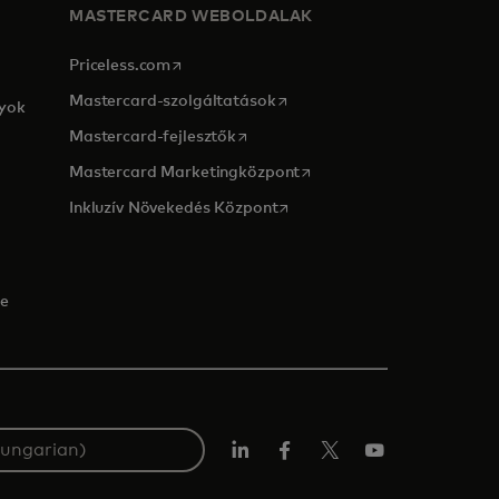
MASTERCARD WEBOLDALAK
opens in a new tab
Priceless.com
opens in a new tab
Mastercard-szolgáltatások
lyok
opens in a new tab
Mastercard-fejlesztők
opens in a new tab
Mastercard Marketingközpont
opens in a new tab
Inkluzív Növekedés Központ
ge
LinkedIn
Facebook
Twitter/X
YouTube