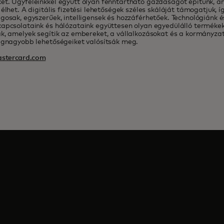
et. Ügyfeleinkkel együtt olyan fenntartható gazdaságot építünk, 
 élhet. A digitális fizetési lehetőségek széles skáláját támogatjuk, í
gosak, egyszerűek, intelligensek és hozzáférhetőek. Technológiánk é
apcsolataink és hálózataink együttesen olyan egyedülálló termékek
k, amelyek segítik az embereket, a vállalkozásokat és a kormányza
egnagyobb lehetőségeiket valósítsák meg.
stercard.com