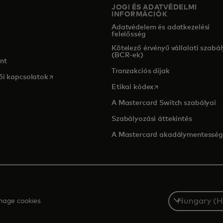
JOGI ÉS ADATVÉDELMI
INFORMÁCIÓK
Adatvédelem és adatkezelési
felelősség
ens in a new tab
Kötelező érvényű vállalati szabá
(BCR-ek)
nt
Tranzakciós díjak
opens in a new tab
ői kapcsolatok
opens in a new tab
Etikai kódex
A Mastercard Switch szabályai
Szabályozási áttekintés
A Mastercard akadálymentessé
Select
age cookies
a
country