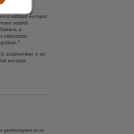
m a vállalat európai
ensen vezető
felekre, a
s választási
régióban."
25. szeptember 1-jei
lat európai
 a gazdaságokat és az