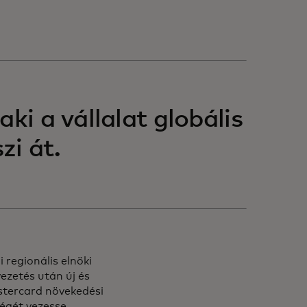
ki a vállalat globális
zi át.
 regionális elnöki
vezetés után új és
Mastercard növekedési
ségét vezesse.