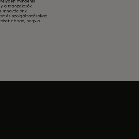
amelyben mindenki
gy a tranzakciók
s innovációnk,
et és szolgáltatásokat
tokat abban, hogy a