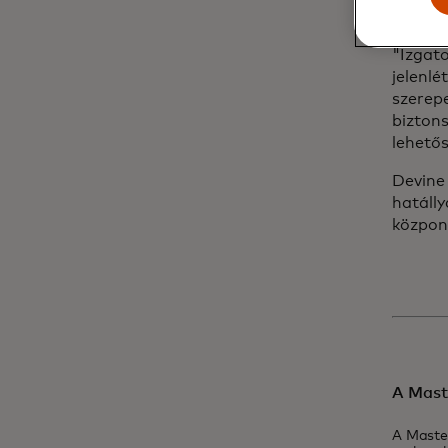
zárta b
"Izgato
jelenlé
szerepe
biztons
lehetős
Devine 
hatálly
közpon
A Mast
A Maste