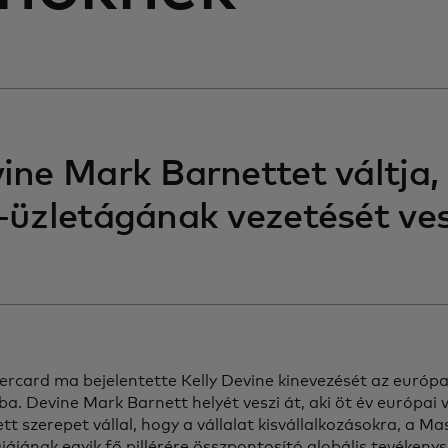
ine Mark Barnettet váltja, a
-üzletágának vezetését ves
rcard ma bejelentette Kelly Devine kinevezését az európai
ba. Devine Mark Barnett helyét veszi át, aki öt év európai 
ett szerepet vállal, hogy a vállalat kisvállalkozásokra, a 
iájának egyik fő pillérére összpontosító globális tevékeny