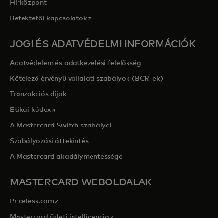
Hírközpont
opens in a new tab
Befektetői kapcsolatok
JOGI ÉS ADATVÉDELMI INFORMÁCIÓK
Adatvédelem és adatkezelési felelősség
Kötelező érvényű vállalati szabályok (BCR-ek)
Tranzakciós díjak
opens in a new tab
Etikai kódex
A Mastercard Switch szabályai
Szabályozási áttekintés
A Mastercard akadálymentessége
MASTERCARD WEBOLDALAK
opens in a new tab
Priceless.com
opens in a new tab
Mastercard üzleti intelligencia