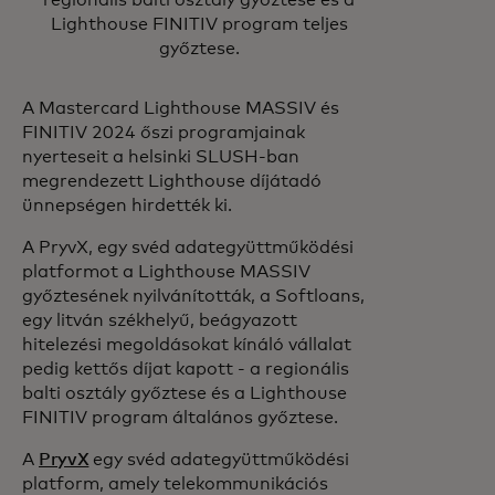
Lighthouse FINITIV program teljes
győztese.
A Mastercard Lighthouse MASSIV és
FINITIV 2024 őszi programjainak
nyerteseit a helsinki SLUSH-ban
megrendezett Lighthouse díjátadó
ünnepségen hirdették ki.
A PryvX, egy svéd adategyüttműködési
platformot a Lighthouse MASSIV
győztesének nyilvánították, a Softloans,
egy litván székhelyű, beágyazott
hitelezési megoldásokat kínáló vállalat
pedig kettős díjat kapott - a regionális
balti osztály győztese és a Lighthouse
FINITIV program általános győztese.
A
PryvX
egy svéd adategyüttműködési
platform, amely telekommunikációs