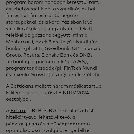
program három hónapon keresztül tart,
és lehetőséget kínál a skandináv és balti
fintech és fintech-et támogató
startupoknak és a korai fázisban lévő
vállalkozásoknak, hogy olyan érdekelt
felekkel dolgozzanak együtt, mint a
Mastercard, az első osztályú skandináv
bankok (pl. SEB, Swedbank, OP Financial
Group, Resurs, Danske Bank és DNB),
technológiai partnereink (pl. AWS),
programtanácsadók (pl. FinTech Mundi
és Invenio Growth) és egy befektetői kör.
A Softloans mellett három másik startup
is kiemelkedett az őszi FINITIV 2024
osztályból.
A
Betalo
, a B2B és B2C számlafizetést
hitelkártyával lehetővé tevő, a
pénzforgalom és a hűségprogramok
optimalizálását szolgáló, engedéllyel