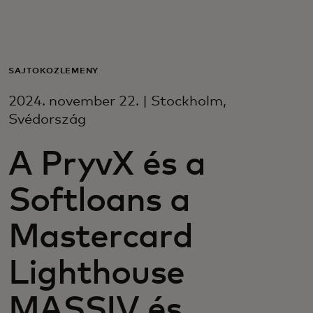
Neked
Vállalkozásoknak
SAJTÓKÖZLEMÉNY
2024. november 22. | Stockholm,
A világért
Svédország
A PryvX és a
Innovátoroknak
Softloans a
Hírek és trendek
Mastercard
Lighthouse
MASSIV és