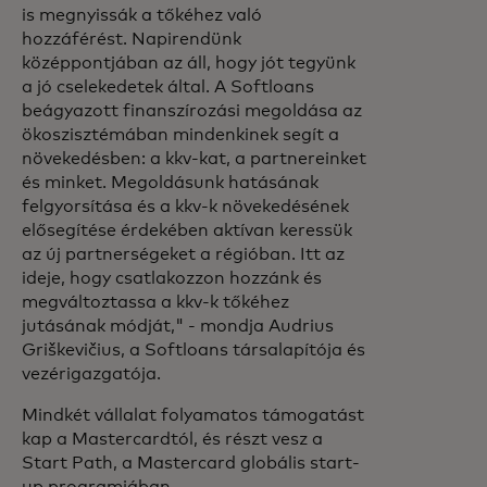
is megnyissák a tőkéhez való
hozzáférést. Napirendünk
középpontjában az áll, hogy jót tegyünk
a jó cselekedetek által. A Softloans
beágyazott finanszírozási megoldása az
ökoszisztémában mindenkinek segít a
növekedésben: a kkv-kat, a partnereinket
és minket. Megoldásunk hatásának
felgyorsítása és a kkv-k növekedésének
elősegítése érdekében aktívan keressük
az új partnerségeket a régióban. Itt az
ideje, hogy csatlakozzon hozzánk és
megváltoztassa a kkv-k tőkéhez
jutásának módját," - mondja Audrius
Griškevičius, a Softloans társalapítója és
vezérigazgatója.
Mindkét vállalat folyamatos támogatást
kap a Mastercardtól, és részt vesz a
Start Path, a Mastercard globális start-
up programjában.