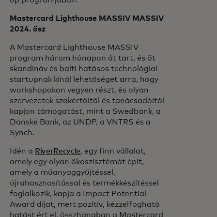
Mastercard Lighthouse MASSIV MASSIV
2024. ősz
A Mastercard Lighthouse MASSIV
program három hónapon át tart, és öt
skandináv és balti hatásos technológiai
startupnak kínál lehetőséget arra, hogy
workshopokon vegyen részt, és olyan
szervezetek szakértőitől és tanácsadóitól
kapjon támogatást, mint a Swedbank, a
Danske Bank, az UNDP, a VNTRS és a
Synch.
Idén a
RiverRecycle
, egy finn vállalat,
amely egy olyan ökoszisztémát épít,
amely a műanyaggyűjtéssel,
újrahasznosítással és termékkészítéssel
foglalkozik, kapja a Impact Potential
Award díjat, mert pozitív, kézzelfogható
hatást ért el, összhangban a Mastercard