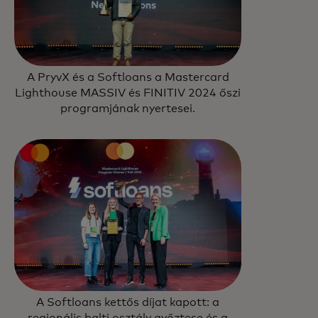
A PryvX és a Softloans a Mastercard
Lighthouse MASSIV és FINITIV 2024 őszi
programjának nyertesei.
A Softloans kettős díjat kapott: a
regionális balti osztály győztese és a