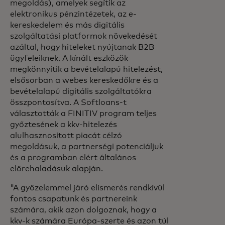
megoldás), amelyek segítik az
elektronikus pénzintézetek, az e-
kereskedelem és más digitális
szolgáltatási platformok növekedését
azáltal, hogy hiteleket nyújtanak B2B
ügyfeleiknek. A kínált eszközök
megkönnyítik a bevételalapú hitelezést,
elsősorban a webes kereskedőkre és a
bevételalapú digitális szolgáltatókra
összpontosítva. A Softloans-t
választották a FINITIV program teljes
győztesének a kkv-hitelezés
alulhasznosított piacát célzó
megoldásuk, a partnerségi potenciáljuk
és a programban elért általános
előrehaladásuk alapján.
"A győzelemmel járó elismerés rendkívül
fontos csapatunk és partnereink
számára, akik azon dolgoznak, hogy a
kkv-k számára Európa-szerte és azon túl