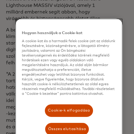
Lighthouse MASSIV víziójával, amely 1
milliárd embernek segít abban, hogy
virágzóbb és biztonságosabb életet éljen.
A befektetői díjat a
Zero Labs
kapta, egy
Hogyan használjuk a Cookie-kat
klímatechnológiai szoftverfejlesztő
A cookie-kat és a harmadik felek cookie-jait az oldalunk
startup, amely úttörő szerepet játszik a
fejlesztésére, közönségmérésre, a látogatói élmény
digitális megújuló energia
javítására, valamint az Ön böngészési
szolgáltatásként történő
tevékenységeinek és érdeklődési körének megfelelő
hirdetések ezen vagy egyéb oldalakon való
felhasználásában.
megjelenítésére használjuk. Az oldal alján bármikor
megváltoztathatja a preferenciáit, illetve
"A 2030-ig szóló menetrend félidejénél
engedélyezhet vagy letilthat bizonyos funkciókat.
Kérjük, vegye figyelembe, hogy bizonyos általunk
tartva inspiráló látni, hogy a
használt cookie-k nélkülözhetetlenek az oldal egyes
hatásorientált méretnövelő
részeinek megfelelő működéséhez. További részleteket
vállalkozások valódi változást érnek el. Az
a "Cookie-k kezelése" pontra kattintva olvashat.
idei kohorszban a konkrét
megoldásaikhoz igazított hatásmérés és
Cookie-k elfogadása
-kezelés iránt elkötelezett startupok
mutatkoztak be. Az egyik ilyen startup -
és a Impact Potential Award idei
Összes elutasítása
nyertese - a RiverRecycle. Egy valódi