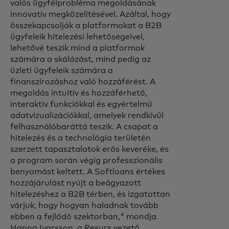
valós ügyfélprobléma megoldásának
innovatív megközelítésével. Azáltal, hogy
összekapcsolják a platformokat a B2B
ügyfeleik hitelezési lehetőségeivel,
lehetővé teszik mind a platformok
számára a skálázást, mind pedig az
üzleti ügyfeleik számára a
finanszírozáshoz való hozzáférést. A
megoldás intuitív és hozzáférhető,
interaktív funkciókkal és egyértelmű
adatvizualizációkkal, amelyek rendkívül
felhasználóbaráttá teszik. A csapat a
hitelezés és a technológia területén
szerzett tapasztalatok erős keveréke, és
a program során végig professzionális
benyomást keltett. A Softloans értékes
hozzájárulást nyújt a beágyazott
hitelezéshez a B2B térben, és izgatottan
várjuk, hogy hogyan haladnak tovább
ebben a fejlődő szektorban," mondja
Hanna Ivarsson, a Resurs vezető