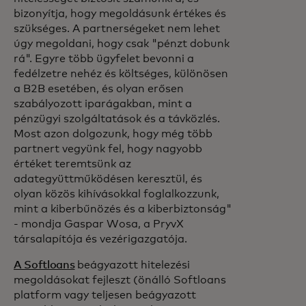
bizonyítja, hogy megoldásunk értékes és
szükséges. A partnerségeket nem lehet
úgy megoldani, hogy csak "pénzt dobunk
rá". Egyre több ügyfelet bevonni a
fedélzetre nehéz és költséges, különösen
a B2B esetében, és olyan erősen
szabályozott iparágakban, mint a
pénzügyi szolgáltatások és a távközlés.
Most azon dolgozunk, hogy még több
partnert vegyünk fel, hogy nagyobb
értéket teremtsünk az
adategyüttműködésen keresztül, és
olyan közös kihívásokkal foglalkozzunk,
mint a kiberbűnözés és a kiberbiztonság"
- mondja Gaspar Wosa, a PryvX
társalapítója és vezérigazgatója.
A Softloans
beágyazott hitelezési
megoldásokat fejleszt (önálló Softloans
platform vagy teljesen beágyazott