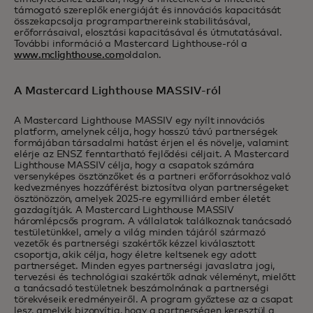
támogató szereplők energiáját és innovációs kapacitását
összekapcsolja programpartnereink stabilitásával,
erőforrásaival, elosztási kapacitásával és útmutatásával.
További információ a Mastercard Lighthouse-ról a
www.mclighthouse.com
oldalon.
A Mastercard Lighthouse MASSIV-ról
A Mastercard Lighthouse MASSIV egy nyílt innovációs
platform, amelynek célja, hogy hosszú távú partnerségek
formájában társadalmi hatást érjen el és növelje, valamint
elérje az ENSZ fenntartható fejlődési céljait. A Mastercard
Lighthouse MASSIV célja, hogy a csapatok számára
versenyképes ösztönzőket és a partneri erőforrásokhoz való
kedvezményes hozzáférést biztosítva olyan partnerségeket
ösztönözzön, amelyek 2025-re egymilliárd ember életét
gazdagítják. A Mastercard Lighthouse MASSIV
háromlépcsős program. A vállalatok találkoznak tanácsadó
testületünkkel, amely a világ minden tájáról származó
vezetők és partnerségi szakértők kézzel kiválasztott
csoportja, akik célja, hogy életre keltsenek egy adott
partnerséget. Minden egyes partnerségi javaslatra jogi,
tervezési és technológiai szakértők adnak véleményt, mielőtt
a tanácsadó testületnek beszámolnának a partnerségi
törekvéseik eredményeiről. A program győztese az a csapat
lesz, amelyik bizonyítja, hogy a partnerségen keresztül a