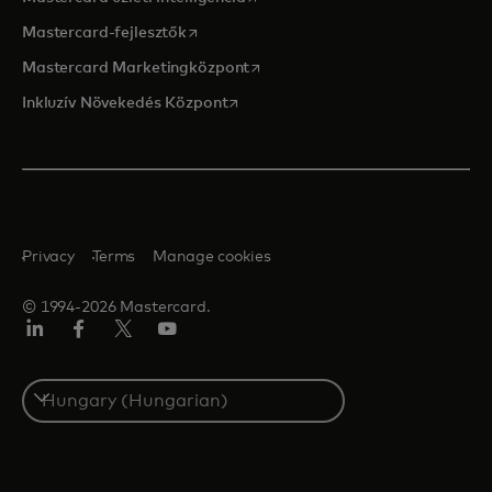
opens in a new tab
Mastercard-fejlesztők
opens in a new tab
Mastercard Marketingközpont
opens in a new tab
Inkluzív Növekedés Központ
Privacy
Terms
Manage cookies
© 1994-2026 Mastercard.
LinkedIn
Facebook
Twitter/X
YouTube
Select
a
country