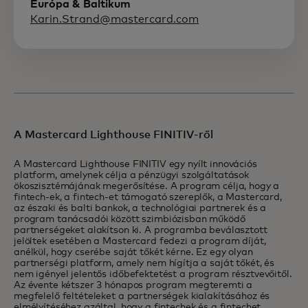
Európa & Baltikum
Karin.Strand@mastercard.com
A Mastercard Lighthouse FINITIV-ről
A Mastercard Lighthouse FINITIV egy nyílt innovációs
platform, amelynek célja a pénzügyi szolgáltatások
ökoszisztémájának megerősítése. A program célja, hogy a
fintech-ek, a fintech-et támogató szereplők, a Mastercard,
az északi és balti bankok, a technológiai partnerek és a
program tanácsadói között szimbiózisban működő
partnerségeket alakítson ki. A programba beválasztott
jelöltek esetében a Mastercard fedezi a program díját,
anélkül, hogy cserébe saját tőkét kérne. Ez egy olyan
partnerségi platform, amely nem hígítja a saját tőkét, és
nem igényel jelentős időbefektetést a program résztvevőitől.
Az évente kétszer 3 hónapos program megteremti a
megfelelő feltételeket a partnerségek kialakításához és
elmélyítéséhez azáltal, hogy a fintechek és a fintechet