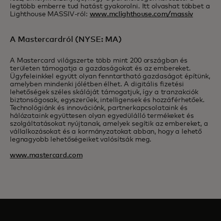
legtöbb emberre tud hatást gyakorolni. Itt olvashat többet a
Lighthouse MASSIV-ról:
www.mclighthouse.com/massiv
A Mastercardról (NYSE: MA)
A Mastercard világszerte több mint 200 országban és
területen támogatja a gazdaságokat és az embereket.
Ügyfeleinkkel együtt olyan fenntartható gazdaságot építünk,
amelyben mindenki jólétben élhet. A digitális fizetési
lehetőségek széles skáláját támogatjuk, így a tranzakciók
biztonságosak, egyszerűek, intelligensek és hozzáférhetőek.
Technológiánk és innovációnk, partnerkapcsolataink és
hálózataink együttesen olyan egyedülálló termékeket és
szolgáltatásokat nyújtanak, amelyek segítik az embereket, a
vállalkozásokat és a kormányzatokat abban, hogy a lehető
legnagyobb lehetőségeiket valósítsák meg.
www.mastercard.com