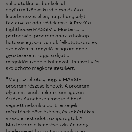
vállalatokkal és bankokkal
együttműködve küzd a csalás és a
kiberbűnözés ellen, nagy hangsúlyt
fektetve az adatvédelemre. A PryvX a
Lighthouse MASSIV, a Mastercard
partnerségi programjának, a holnap
hatásos egyszarvúinak felkutatására és
skálázására irányuló programjának
győzteseként kapja a díjat a
megoldásukban alkalmazott innovatív és
skálázható megközelítésükért.
"Megtiszteltetés, hogy a MASSIV
program részese lehetek. A program
olyasmit kínált nekünk, ami igazán
értékes és nehezen megtalálható:
segített nekünk a partnerségek
méretének növelésében, és sok értékes
visszajelzést adott az iparágtól. A
Mastercard elismerése szintén nagy
hitelességet biztosít számunkra, és