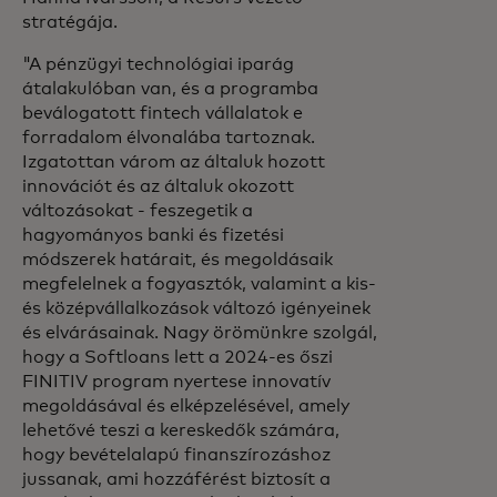
stratégája.
"A pénzügyi technológiai iparág
átalakulóban van, és a programba
beválogatott fintech vállalatok e
forradalom élvonalába tartoznak.
Izgatottan várom az általuk hozott
innovációt és az általuk okozott
változásokat - feszegetik a
hagyományos banki és fizetési
módszerek határait, és megoldásaik
megfelelnek a fogyasztók, valamint a kis-
és középvállalkozások változó igényeinek
és elvárásainak. Nagy örömünkre szolgál,
hogy a Softloans lett a 2024-es őszi
FINITIV program nyertese innovatív
megoldásával és elképzelésével, amely
lehetővé teszi a kereskedők számára,
hogy bevételalapú finanszírozáshoz
jussanak, ami hozzáférést biztosít a