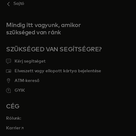
Sajtó
Mindig itt vagyunk, amikor
szükséged van ránk
SZÜKSÉGED VAN SEGÍTSÉGRE?
Kérj segítséget
Elveszett vagy ellopott kártya bejelentése
ATM-kereső
GYIK
CÉG
Rólunk:
opens in a new tab
Karrier