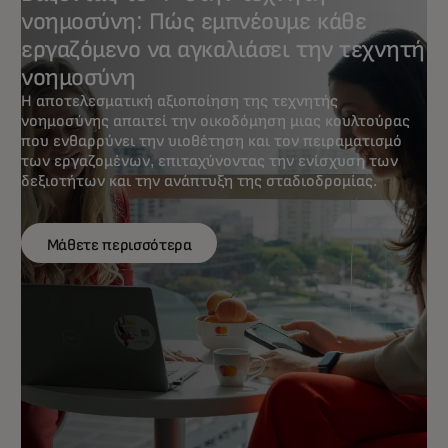
νοημοσύνη: Πώς εμπνέουμε κάθε
εργαζόμενο να αγκαλιάσει την τεχνητή
νοημοσύνη
Η αποτελεσματική αξιοποίηση της τεχνητής
νοημοσύνης απαιτεί την οικοδόμηση μιας κουλτούρας
που ενθαρρύνει την υιοθέτηση και τον πειραματισμό
των εργαζομένων, επιταχύνοντας την ενίσχυση των
δεξιοτήτων και την ανάπτυξη της σταδιοδρομίας.
Μάθετε περισσότερα