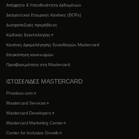
Απόρρητο & Υπευθυνότητα Δεδομένων
Δεσμευτικοί Εταιρικοί Κανόνες (BCRs)
Διατραπεζικές προμήθειες
opens in a new tab
Κώδικας δεοντολογίας
Κανόνες Δρομολόγησης Συναλλαγών Mastercard
Επισκόπηση κανονισμών
Προσβασιμότητα στη Mastercard
ΙΣΤΟΣΕΛΙΔΕΣ MASTERCARD
opens in a new tab
Priceless.com
opens in a new tab
Mastercard Services
opens in a new tab
Mastercard Developers
opens in a new tab
Mastercard Marketing Center
opens in a new tab
Center for Inclusive Growth