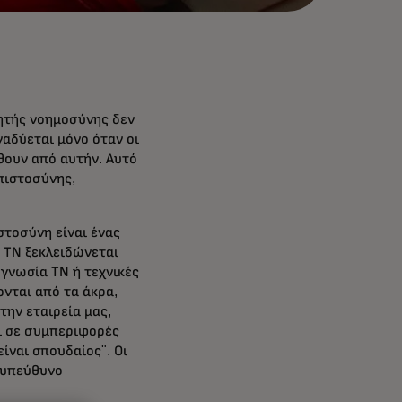
νητής νοημοσύνης δεν
ναδύεται μόνο όταν οι
θουν από αυτήν. Αυτό
πιστοσύνης,
στοσύνη είναι ένας
η ΤΝ ξεκλειδώνεται
ογνωσία ΤΝ ή τεχνικές
ονται από τα άκρα,
ην εταιρεία μας,
ι σε συμπεριφορές
ίναι σπουδαίος". Οι
 υπεύθυνο