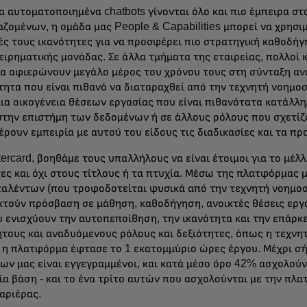
α αυτοματοποιημένα chatbots γίνονται όλο και πιο έμπειρα σ
ζομένων, η ομάδα μας People & Capabilities μπορεί να χρησιμ
ές τους ικανότητες για να προσφέρει πιο στρατηγική καθοδή
ειρηματικής μονάδας. Σε άλλα τμήματα της εταιρείας, πολλοί
να αφιερώνουν μεγάλο μέρος του χρόνου τους στη σύνταξη α
ητα που είναι πιθανό να διαταραχθεί από την τεχνητή νοημοσ
ια οικογένεια θέσεων εργασίας που είναι πιθανότατα κατάλλη
στην επιστήμη των δεδομένων ή σε άλλους ρόλους που σχετίζο
έρουν εμπειρία με αυτού του είδους τις διαδικασίες και τα πρ
ercard, βοηθάμε τους υπαλλήλους να είναι έτοιμοι για το μέλλ
ες και όχι στους τίτλους ή τα πτυχία. Μέσω της πλατφόρμας μ
ταλέντων (που τροφοδοτείται φυσικά από την τεχνητή νοημοσύ
κτούν πρόσβαση σε μάθηση, καθοδήγηση, ανοικτές θέσεις εργ
 ενισχύουν την αυτοπεποίθηση, την ικανότητα και την επάρκε
ητους και αναδυόμενους ρόλους και δεξιότητες, όπως η τεχνη
, η πλατφόρμα έφτασε το 1 εκατομμύριο ώρες έργου. Μέχρι σ
ων μας είναι εγγεγραμμένοι, και κατά μέσο όρο 42% ασχολού
αία βάση - και το ένα τρίτο αυτών που ασχολούνται με την π
αριέρας.