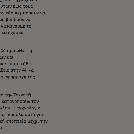
ϊόντων έως τους
τον κόσμο μπορούν να
ους βοηθούν να
να κάνουμε το
ε να έχουμε
ence προωθεί τη
ων και,
ive, όπου κάθε
ξεις στην AI, να
ική εφαρμογή της
πό την Τεχνητή
α κατανοήσουν τον
έλλον. Η τεχνολογία
ς - και όλα αυτά για
ική εποπτεία μέχρι την
η.