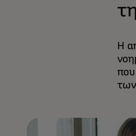
τ
Η α
νοη
που
των