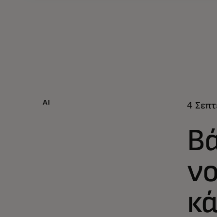
AI
4 Σεπτ
Βά
ν
κά