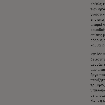
Καθώς τ
των εργα
γνωστικ
της επιχ
μπορεί 
αρμοδιότ
επίσης μ
ρόλους 
και θα φ
Στη Mast
δεξιότητ
αγοράς 
μας απο
έργα που
περιζήτ
τρίμηνο
υπαλλήλ
σε μηνι
κίνηση κ