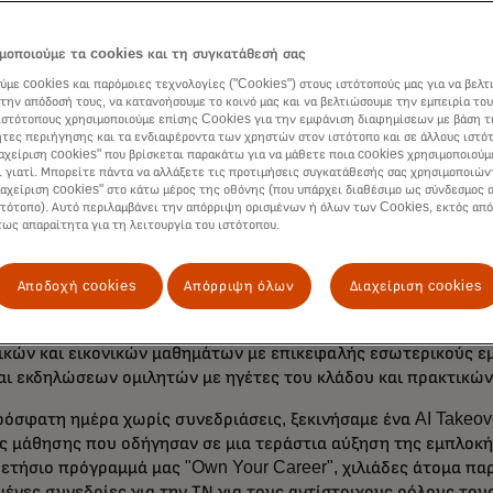
 επίσης διαφανείς και προληπτικοί στην εκπαίδευση των εργα
υπεύθυνη χρήση της ΤΝ, τον τρόπο επαύξησης των ικανοτήτων 
μοποιούμε τα cookies και τη συγκατάθεσή σας
τους να κατανοήσουν τις επιπτώσεις της ΤΝ στο εργατικό δυν
ύμε cookies και παρόμοιες τεχνολογίες ("Cookies") στους ιστότοπούς μας για να βελτ
εις εργασίας τους.
την απόδοσή τους, να κατανοήσουμε το κοινό μας και να βελτιώσουμε την εμπειρία του
ιστότοπους χρησιμοποιούμε επίσης Cookies για την εμφάνιση διαφημίσεων με βάση τ
τες περιήγησης και τα ενδιαφέροντα των χρηστών στον ιστότοπο και σε άλλους ιστό
ιαχείριση cookies" που βρίσκεται παρακάτω για να μάθετε ποια cookies χρησιμοποιούμ
ι γιατί. Μπορείτε πάντα να αλλάξετε τις προτιμήσεις συγκατάθεσής σας χρησιμοποιών
ής μάθηση - και συνεχής προσαρμογή
ιαχείριση cookies" στο κάτω μέρος της οθόνης (που υπάρχει διαθέσιμο ως σύνδεσμος α
στότοπο). Αυτό περιλαμβάνει την απόρριψη ορισμένων ή όλων των Cookies, εκτός από
τως απαραίτητα για τη λειτουργία του ιστότοπου.
ναπτύξει μια πολυεπίπεδη στρατηγική για να διασφαλίσουμε 
ται προετοιμασμένοι, ανεξάρτητα από το πού βρίσκονται στο 
ο που έχουν. Το πρώτο, πιο θεμελιώδες επίπεδο εκπαίδευσης 
Αποδοχή cookies
Απόρριψη όλων
Διαχείριση cookies
ινά με την ανάπτυξη του αλφαβητισμού της ΤΝ για όλους και 
αλείων ΤΝ σε επιχειρηματικό επίπεδο μέσω διαδικτυακών πό
κών και εικονικών μαθημάτων με επικεφαλής εσωτερικούς ε
αι εκδηλώσεων ομιλητών με ηγέτες του κλάδου και πρακτικών
ρόσφατη ημέρα χωρίς συνεδριάσεις, ξεκινήσαμε ένα AI Takeove
ς μάθησης που οδήγησαν σε μια τεράστια αύξηση της εμπλοκής
 ετήσιο πρόγραμμά μας "Own Your Career", χιλιάδες άτομα π
ένες συνεδρίες για την ΤΝ για τους αντίστοιχους ρόλους τους