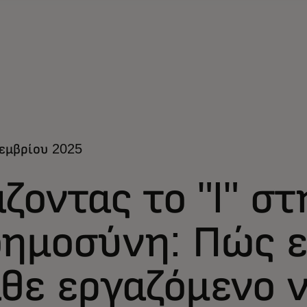
εμβρίου 2025
ζοντας το "I" σ
οημοσύνη: Πώς 
θε εργαζόμενο ν