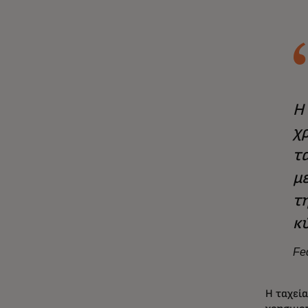
Η
χ
τα
μ
τη
κ
Fe
Η ταχεία