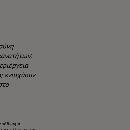
οσύνη
κανοτήτων:
περιέργεια
ς ενισχύουν
στο
αράδειγμα,