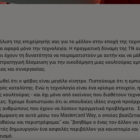
άλιση της επιχείρησής σας για το μέλλον στην εποχή της τεχ
α αφορά μόνο την τεχνολογία. Η πραγματική δύναμη της ΤΝ α
ι έχουν τη δυνατότητα να πειραματιστούν με αυτήν και να μά
 στρατηγική δέσμευση για την οικοδόμηση μιας κουλτούρας εμ
ας και συνεργασίας.
ωθεί ότι ο φόβος είναι μεγάλο κίνητρο. Πιστεύουμε ότι η εμπι
ρός καταλύτης. Ενώ η τεχνολογία είναι ένα κρίσιμο στοιχείο, 
 κουλτούρας - και όχι μόνο από εκείνους που διαθέτουν τεχν
ες. Έχουμε διαπιστώσει ότι οι σπουδαίες ιδέες συχνά προέρχ
ς ανθρώπους που έχουν να λύσουν πραγματικά προβλήματα. Στ
 έμφαση σε αυτό μέσω του Mastercard Way, ο οποίος βασίζετα
θαίνω και περιστρέφομαι" και "βοηθάμε ο ένας τον άλλον να ε
υτές δημιουργούν ένα ασφαλές περιβάλλον για καινοτομία και
τισμό.