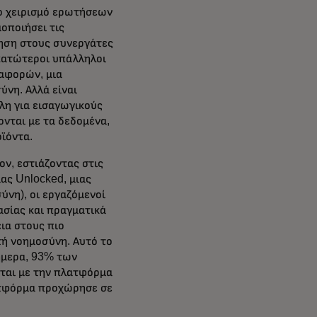
το χειρισμό ερωτήσεων
οποιήσει τις
γηση στους συνεργάτες
 κατώτεροι υπάλληλοι
ναφορών, μια
ύνη. Αλλά είναι
λη για εισαγωγικούς
νται με τα δεδομένα,
οϊόντα.
ον, εστιάζοντας στις
ας Unlocked, μιας
νη), οι εργαζόμενοί
ασίας και πραγματικά
ια στους πιο
τή νοημοσύνη. Αυτό το
ήμερα, 93% των
νται με την πλατφόρμα
λατφόρμα προχώρησε σε