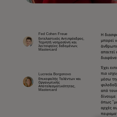
Fed Cohen Freue
Η διασφ
Εκτελεστικός Αντιπρόεδρος,
μπορεί ν
Τεχνητή νοημοσύνη και
λειτουργίες δεδομένων,
άνθρωπο
Mastercard
απαιτεί
διαφάνει
Έχει ειπ
πιο ισχυ
Lucrecia Borgonovo
Επικεφαλής Ταλέντων και
μέσω της
Οργανωτικής
φιλοδοξί
Αποτελεσματικότητας,
Mastercard
από του
δίνουμε
όπως "μα
αρχές α
πειραμα