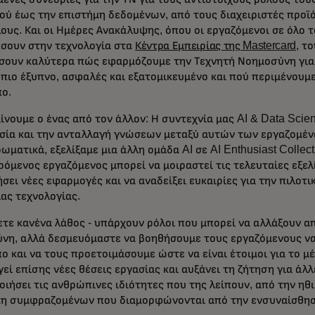
κού έως την επιστήμη δεδομένων, από τους διαχειριστές προ
ους. Και οι Ημέρες Ανακάλυψης, όπου οι εργαζόμενοι σε όλο 
σουν στην τεχνολογία στα
Κέντρα Εμπειρίας της Mastercard
, τ
σουν καλύτερα πώς εφαρμόζουμε την Τεχνητή Νοημοσύνη για 
πιο έξυπνο, ασφαλές και εξατομικευμένο και πού περιμένουμ
υπο.
ίνουμε ο ένας από τον άλλον: Η συντεχνία μας AI & Data Sci
σία και την ανταλλαγή γνώσεων μεταξύ αυτών των εργαζομέν
ματικά, εξελίξαμε μια άλλη ομάδα AI σε AI Enthusiast Collect
όμενος εργαζόμενος μπορεί να μοιραστεί τις τελευταίες εξελί
σει νέες εφαρμογές και να αναδείξει ευκαιρίες για την πιλοτ
ας τεχνολογίας.
ετε κανένα λάθος - υπάρχουν ρόλοι που μπορεί να αλλάξουν α
νη, αλλά δεσμευόμαστε να βοηθήσουμε τους εργαζόμενους ν
ο και να τους προετοιμάσουμε ώστε να είναι έτοιμοι για το μ
εί επίσης νέες θέσεις εργασίας και αυξάνει τη ζήτηση για άλλε
οιήσει τις ανθρώπινες ιδιότητες που της λείπουν, από την ηθ
η συμφραζομένων που διαμορφώνονται από την ενσυναίσθησ