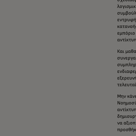
λογισμι
συμβούλ
εντρυφή
κατανοή
εμπόριο 
αντίκτ
Και μαθα
συνεργα
συμπληρω
ενδιαφερ
εξερευνή
τελευταί
Μην κάν
Νοημοσύ
αντίκτυπ
δημιουργ
να αξιοπ
προσθήκ