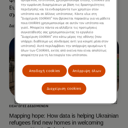
Ψηφιοποίηση των οικονομιών της
ορισμένους ιστότοπους χρησιμοποιούμε επίσης Cookies για
την εμφάνιση διαφημίσεων με βάση τις δραστηριότητες
Ευρώπης μέσω των ψηφιακών εταιρικών
περιήγησης και τα ενδιαφέροντα των χρηστών στον
σχέσεων χωρών
ιστότοπο και σε άλλους ιστότοπους. Κάντε κλικ στη
"Διαχείριση cookies" που βρίσκεται παρακάτω για να μάθετε
ποια cookies χρησιμοποιούμε σε αυτόν τον ιστότοπο και
Διαβάστε περισσότερα
γιατί. Μπορείτε πάντα να αλλάξετε τις προτιμήσεις
συγκατάθεσής σας χρησιμοποιώντας το εργαλείο
"Διαχείριση cookies" στο κάτω μέρος της οθόνης (που
υπάρχει διαθέσιμο ως σύνδεσμος αντί για κουμπί μέσα στον
ιστότοπο). Αυτό περιλαμβάνει την απόρριψη ορισμένων ή
όλων των Cookies, εκτός από εκείνα που είναι απολύτως
απαραίτητα για τη λειτουργία του ιστότοπου.
Αποδοχή cookies
Απόρριψη όλων
Διαχείριση cookies
ΕΙΣΑΓΩΓΈΣ ΔΕΔΟΜΈΝΩΝ
Mapping hope: How data is helping Ukrainian
refugees find new homes in welcoming