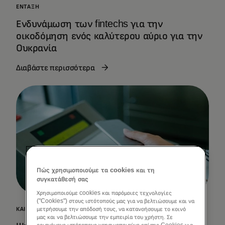
ΈΝΤΑΞΗ
Ενδυνάμωση των fintechs για την
οικοδόμηση ενός καλύτερου αύριο για την
Ουκρανία
Διαβάστε περισσότερα
Πώς χρησιμοποιούμε τα cookies και τη
συγκατάθεσή σας
Χρησιμοποιούμε cookies και παρόμοιες τεχνολογίες
("Cookies") στους ιστότοπούς μας για να βελτιώσουμε και να
ΚΑΙΝΟΤΟΜΊΑ
μετρήσουμε την απόδοσή τους, να κατανοήσουμε το κοινό
μας και να βελτιώσουμε την εμπειρία του χρήστη. Σε