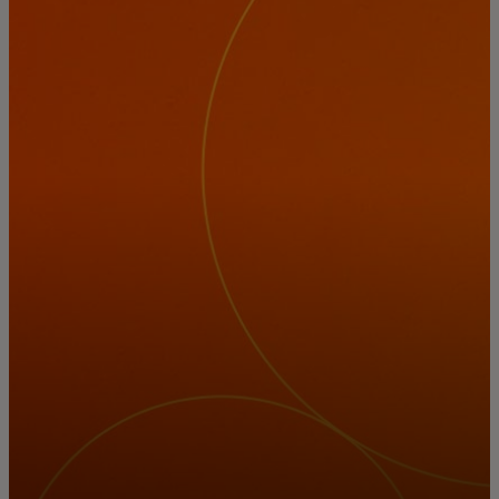
Neked
Vállalkozásoknak
A világért
Innovátoroknak
Hírek és trendek