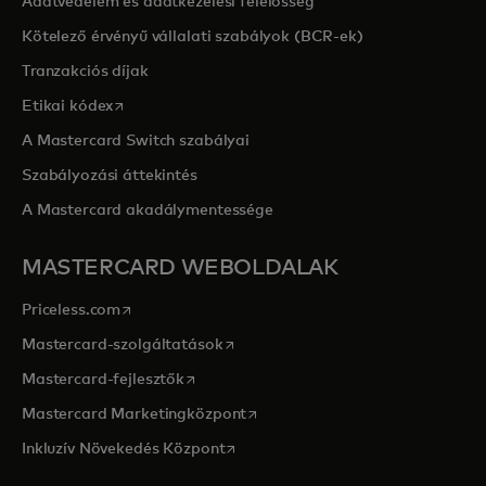
Adatvédelem és adatkezelési felelősség
Kötelező érvényű vállalati szabályok (BCR-ek)
Tranzakciós díjak
opens in a new tab
Etikai kódex
A Mastercard Switch szabályai
Szabályozási áttekintés
A Mastercard akadálymentessége
MASTERCARD WEBOLDALAK
opens in a new tab
Priceless.com
opens in a new tab
Mastercard-szolgáltatások
opens in a new tab
Mastercard-fejlesztők
opens in a new tab
Mastercard Marketingközpont
opens in a new tab
Inkluzív Növekedés Központ