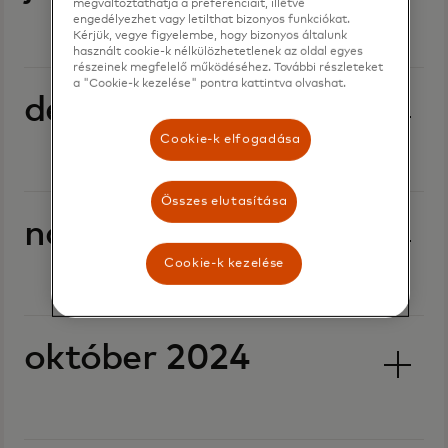
megváltoztathatja a preferenciáit, illetve
engedélyezhet vagy letilthat bizonyos funkciókat.
Kérjük, vegye figyelembe, hogy bizonyos általunk
használt cookie-k nélkülözhetetlenek az oldal egyes
részeinek megfelelő működéséhez. További részleteket
a "Cookie-k kezelése" pontra kattintva olvashat.
december 2024
Cookie-k elfogadása
Összes elutasítása
november 2024
Cookie-k kezelése
október 2024