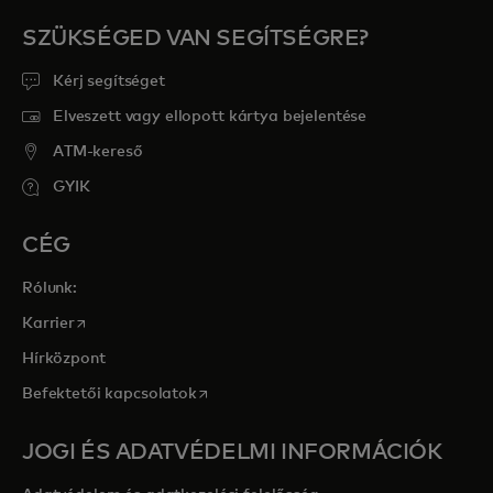
SZÜKSÉGED VAN SEGÍTSÉGRE?
Kérj segítséget
Elveszett vagy ellopott kártya bejelentése
ATM-kereső
GYIK
CÉG
Rólunk:
opens in a new tab
Karrier
Hírközpont
opens in a new tab
Befektetői kapcsolatok
JOGI ÉS ADATVÉDELMI INFORMÁCIÓK