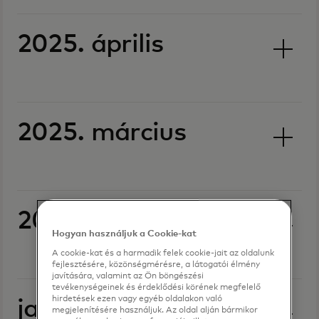
2025. április
2025. március
2025. február
Hogyan használjuk a Cookie-kat
A cookie-kat és a harmadik felek cookie-jait az oldalunk
fejlesztésére, közönségmérésre, a látogatói élmény
javítására, valamint az Ön böngészési
tevékenységeinek és érdeklődési körének megfelelő
hirdetések ezen vagy egyéb oldalakon való
január 2025
megjelenítésére használjuk. Az oldal alján bármikor