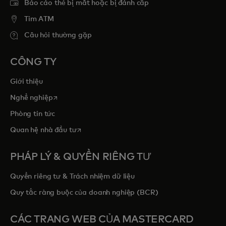
Báo cáo thẻ bị mất hoặc bị đánh cắp
Tim ATM
Câu hỏi thường gặp
CÔNG TY
Giới thiệu
opens in a new tab
Nghề nghiệp
Phòng tin tức
opens in a new tab
Quan hệ nhà đầu tư
PHÁP LÝ & QUYỀN RIÊNG TƯ
Quyền riêng tư & Trách nhiệm dữ liệu
Quy tắc ràng buộc của doanh nghiệp (BCR)
CÁC TRANG WEB CỦA MASTERCARD