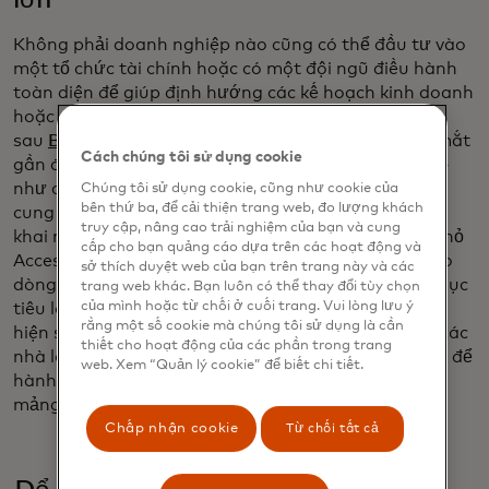
lớn
Không phải doanh nghiệp nào cũng có thể đầu tư vào
một tổ chức tài chính hoặc có một đội ngũ điều hành
toàn diện để giúp định hướng các kế hoạch kinh doanh
hoặc các quyết định chiến lược. Đó là ý tưởng đằng
sau
Bộ điều hành cấp cao ảo
mà Mastercard đã ra mắt
Cách chúng tôi sử dụng cookie
gần đây. Làm việc với các đối tác mà họ đã tin cậy —
như các tổ chức tài chính, nền tảng kế toán và nhà
Chúng tôi sử dụng cookie, cũng như cookie của
bên thứ ba, để cải thiện trang web, đo lượng khách
cung cấp phần mềm của họ — chúng tôi đang triển
truy cập, nâng cao trải nghiệm của bạn và cung
khai một bộ khả năng mới giúp các doanh nghiệp nhỏ
cấp cho bạn quảng cáo dựa trên các hoạt động và
Access nhanh chóng vào những công cụ như dự báo
sở thích duyệt web của bạn trên trang này và các
dòng tiền và thông tin chuyên sâu về thanh toán. Mục
trang web khác. Bạn luôn có thể thay đổi tùy chọn
của mình hoặc từ chối ở cuối trang. Vui lòng lưu ý
tiêu là giúp họ liên tục giám sát các tín hiệu để phát
rằng một số cookie mà chúng tôi sử dụng là cần
hiện sớm các rủi ro và cơ hội mới nổi, mang lại cho các
thiết cho hoạt động của các phần trong trang
nhà lãnh đạo nhiều thời gian và nhiều lựa chọn hơn để
web. Xem “Quản lý cookie” để biết chi tiết.
hành động. Bạn sẽ thấy điều này mở rộng sang các
mảng kinh doanh khác của họ.
Chấp nhận cookie
Từ chối tất cả