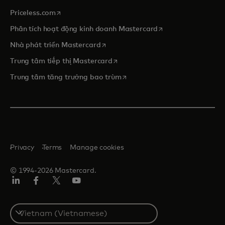
opens in a new tab
Priceless.com
opens in a new tab
Phân tích hoạt động kinh doanh Mastercard
opens in a new tab
Nhà phát triển Mastercard
opens in a new tab
Trung tâm tiếp thị Mastercard
opens in a new tab
Trung tâm tăng trưởng bao trùm
Privacy
Terms
Manage cookies
© 1994-2026 Mastercard.
Linkedin
Facebook
Twitter/X
Youtube
Select
a
country