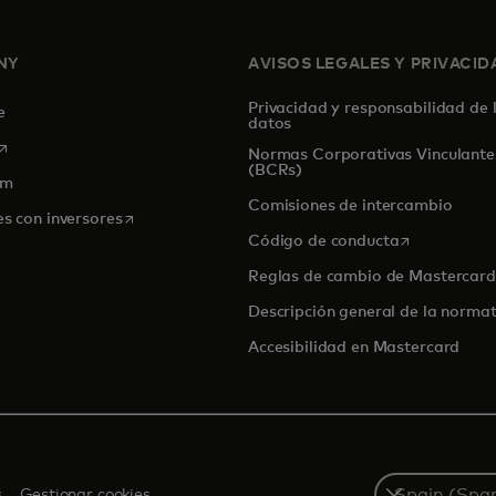
NY
AVISOS LEGALES Y PRIVACID
Privacidad y responsabilidad de 
de
datos
se abre en una pestaña nueva
Normas Corporativas Vinculante
(BCRs)
om
Comisiones de intercambio
se abre en una pestaña nueva
es con inversores
se abre en u
Código de conducta
Reglas de cambio de Mastercard
Descripción general de la normat
Accesibilidad en Mastercard
Select
s
Gestionar cookies