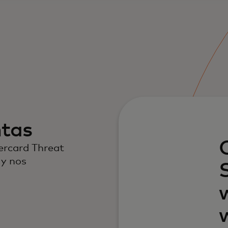
ntas
ercard Threat
 y nos