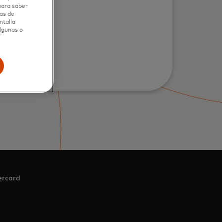
 para saber
as de
ntalla
Try again
algunas o
ercard