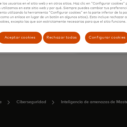
e los usuarios en el sitio web y en otros sitios. Haz clic en "Configurar cookies"
 utilizamos en este sitio web y por qué. Siempre puedes cambiar tus preferenci
nto utilizando la herramienta "Configurar cookies" en la parte inferior de la pa
 como un enlace en lugar de un botón en algunos sitios). Esto incluye rechazar 
ookies, excepto las que son estrictamente necesarias para que el sitio funcione.
Aceptar cookies
Rechazar todas
Configurar cookies
e
Ciberseguridad
Inteligencia de amenazas de Mast