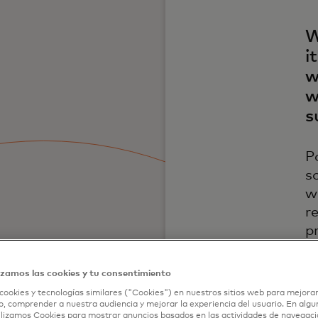
W
i
w
w
s
P
s
w
r
p
izamos las cookies y tu consentimiento
cookies y tecnologías similares ("Cookies") en nuestros sitios web para mejorar
, comprender a nuestra audiencia y mejorar la experiencia del usuario. En algun
lizamos Cookies para mostrar anuncios basados en las actividades de navegació