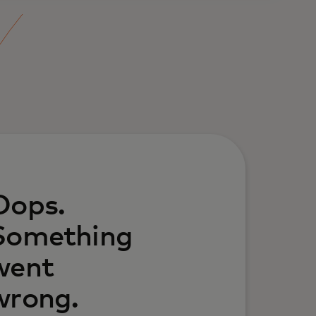
Oops.
Something
went
wrong.