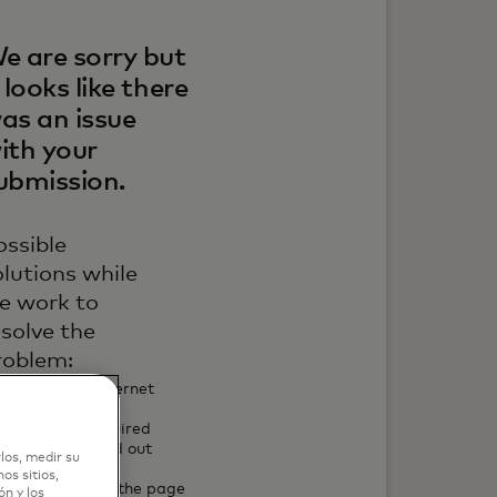
e are sorry but
t looks like there
as an issue
ith your
ubmission.
ossible
olutions while
e work to
esolve the
roblem:
Check your internet
connection
Ensure all required
fields are filled out
los, medir su
correctly
os sitios,
Try refreshing the page
n y los