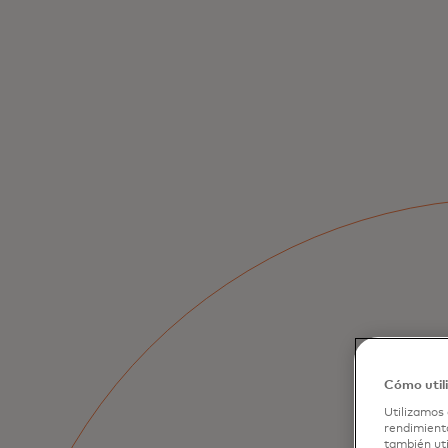
Cómo util
Utilizamos 
rendimiento
también uti