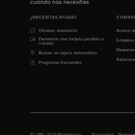
cuando nos necesites
¿NECESITAS AYUDA?
COMPA
Obtener asistencia
Acerca 
Denunciar una tarjeta perdida o
Empleos
robada
Newsro
Buscar un cajero automático
Relacion
Preguntas frecuentes
© 1994-2026 Mastercard.
Privacidad
Término