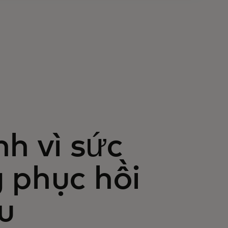
nh vì sức
 phục hồi
u