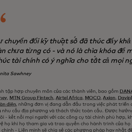
ự chuyển đổi kỹ thuật số đã thúc đẩy khả
ận chưa từng có - và nó là chìa khóa để 
úc tài chính có ý nghĩa cho tất cả mọi n
nita Sawhney
nh tập hợp chuyên môn của các thành viên, bao gồm
DAN
ney
,
MTN Group Fintech
,
Airtel Africa
,
MOCO
,
Axian
,
Davip
àn diện
, những đơn vị đang dẫn đầu trong việc phát triển c
ả nhu cầu địa phương và thách thức toàn cầu. Được hướn
lõi - kết nối mọi người với các công cụ tài chính phù hợp, 
vệ họ khi họ tham gia và trao quyền cho hành trình của h
i chính - Liên minh sẽ chia sẻ các phương pháp hay nhất đ