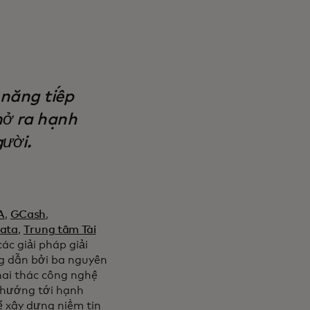
 năng tiếp
mở ra hạnh
gười.
A
,
GCash
,
lata
,
Trung tâm Tài
ác giải pháp giải
g dẫn bởi ba nguyên
khai thác công nghệ
ọ hướng tới hạnh
ể xây dựng niềm tin