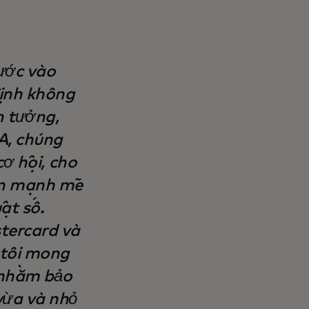
ước vào
ịnh không
n tưởng,
A, chúng
cơ hội, cho
iển mạnh mẽ
ật số.
tercard và
 tôi mong
 nhằm bảo
vừa và nhỏ