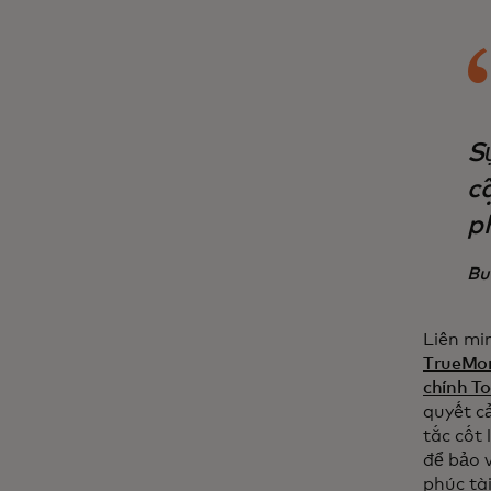
S
c
ph
Bu
Liên mi
TrueMo
chính To
quyết c
tắc cốt 
để bảo 
phúc tà