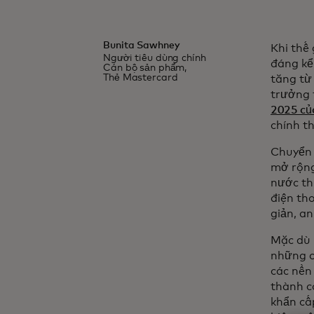
Bunita Sawhney
Khi thế 
Người tiêu dùng chính
đáng kể
Cán bộ sản phẩm,
Thẻ Mastercard
tăng từ
trưởng 
2025 củ
chính t
Chuyển 
mở rộng
nước th
điện th
giản, an
Mặc dù 
những c
các nền
thành c
khẩn cấ