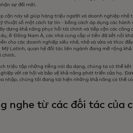
nhận sự đổi mới.
ếp cận này sẽ giúp hàng triệu người và doanh nghiệp nhỏ 
kỹ thuật số một cách tự tin - bằng cách áp dụng các hành v
ây dựng khả năng phục hồi tài chính và tiếp cận các công 
í dụ, ở Đông Nam Á, các nhà cung cấp ví tiền đã kết nối khá
yền cho các doanh nghiệp siêu nhỏ, nhỏ và vừa và thúc đẩy
 Mỹ Latinh, quan hệ đối tác liên ngành đang mở rộng khả 
 chính.
ch triệu tập những tiếng nói đa dạng, chúng ta có thể kết
ghiệp với cơ hội và bảo vệ khả năng phát triển của họ. Đượ
òa nhập, chúng tôi đang tái hiện những khả năng có thể có 
g nghe từ các đối tác của c