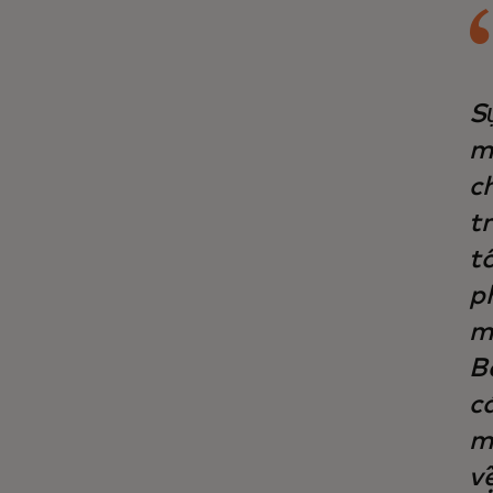
S
m
ch
t
tô
p
m
B
c
m
v