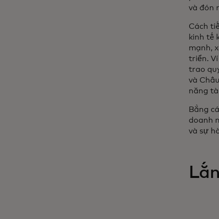
và đón 
Cách ti
kinh tế 
mạnh, x
triển. V
trao qu
và Châu
năng tài
Bằng cá
doanh n
và sự h
Lắn