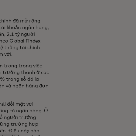
i chính đã mở rộng
 tài khoản ngân hàng,
n, 2,1 tỷ người
theo
Global Findex
hệ thống tài chính
m với.
n trọng trong việc
i trưởng thành ở các
5% trong số đó là
oán và ngân hàng đơn
ải đối mặt với
hông có ngân hàng. Ở
số người trưởng
những trường hợp
iện. Điều này báo