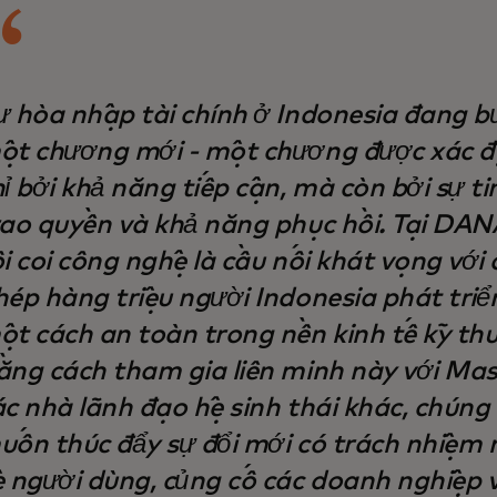
ự hòa nhập tài chính ở Indonesia đang b
ột chương mới - một chương được xác đ
ỉ bởi khả năng tiếp cận, mà còn bởi sự ti
rao quyền và khả năng phục hồi. Tại DAN
i coi công nghệ là cầu nối khát vọng với 
hép hàng triệu người Indonesia phát tr
ột cách an toàn trong nền kinh tế kỹ thu
ằng cách tham gia liên minh này với Mas
ác nhà lãnh đạo hệ sinh thái khác, chúng
uốn thúc đẩy sự đổi mới có trách nhiệm
ệ người dùng, củng cố các doanh nghiệp 