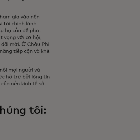
tham gia vào nền
i tài chính lành
cụ họ cần để phát
t vọng với cơ hội,
 đổi mới. Ở Châu Phi
năng tiếp cận và khả
 nối mọi người và
c hỗ trợ bởi lòng tin
của nền kinh tế số.
húng tôi: