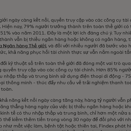
giới ngày càng kết nối, quyền truy cập vào các công cụ tà
. Hiện nay, 79% người trưởng thành trên toàn thế giới có
 51% vào năm 2011. Đây là một lợi ích đáng chú ý. Tuy nhiê
thành vẫn bị thiếu ngân hàng hoặc không có ngân hàng, 
a Ngân hàng Thế giới
, và đối với nhiều người đã bước vào 
hức, khả năng phục hồi tài chính thực sự vẫn nằm ngoài tầ
đổi kỹ thuật số trên toàn thế giới đã đóng một vai trò qua
 quyền truy cập vào các công cụ tài chính. Hơn 85% ngườ
u nhập thấp và trung bình sử dụng điện thoại di động - 7
oại thông minh - thúc đẩy nhu cầu về trải nghiệm thanh t
 toàn.
khả năng kết nối ngày càng tăng này, hàng tỷ người vẫn ph
ăng thẳng hàng ngày của việc bị thiếu ngân hàng hoặc k
 kinh tế có thu nhập thấp và trung bình, chỉ hơn một nửa 
ó thể kiếm thêm tiền trong vòng 30 ngày để đối phó với 
p như mất việc làm, bệnh tật hoặc thiên tai, Findex phát h