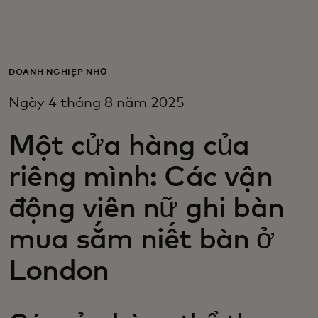
Dành cho bạn
Dành cho doanh nghiệp
DOANH NGHIỆP NHỎ
Ngày 4 tháng 8 năm 2025
Dành cho thế giới
Một cửa hàng của
Dành cho nhà đổi mới
riêng mình: Các vận
động viên nữ ghi bàn
Tin tức và xu hướng
mua sắm niết bàn ở
London