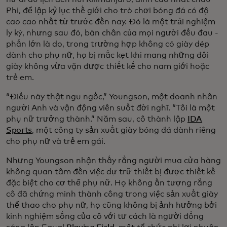
Phi, để lập kỷ lục thế giới cho trò chơi bóng đá có độ
cao cao nhất từ trước đến nay. Đó là một trải nghiệm
ly kỳ, nhưng sau đó, bàn chân của mọi người đều đau -
phần lớn là do, trong trường hợp không có giày dép
dành cho phụ nữ, họ bị mắc kẹt khi mang những đôi
giày không vừa vặn được thiết kế cho nam giới hoặc
trẻ em.
“Điều này thật ngu ngốc,” Youngson, một doanh nhân
người Anh và vận động viên suốt đời nghĩ. “Tôi là một
phụ nữ trưởng thành.” Năm sau, cô thành lập
IDA
Sports
, một công ty sản xuất giày bóng đá dành riêng
cho phụ nữ và trẻ em gái.
Nhưng Youngson nhận thấy rằng người mua cửa hàng
không quan tâm đến việc dự trữ thiết bị được thiết kế
đặc biệt cho cơ thể phụ nữ. Họ không ấn tượng rằng
cô đã chứng minh thành công trong việc sản xuất giày
thể thao cho phụ nữ, họ cũng không bị ảnh hưởng bởi
kinh nghiệm sống của cô với tư cách là người đồng