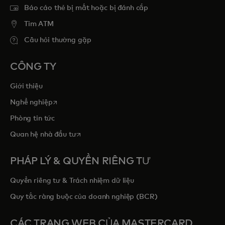
Báo cáo thẻ bị mất hoặc bị đánh cắp
Tim ATM
Câu hỏi thường gặp
CÔNG TY
Giới thiệu
opens in a new tab
Nghề nghiệp
Phòng tin tức
opens in a new tab
Quan hệ nhà đầu tư
PHÁP LÝ & QUYỀN RIÊNG TƯ
Quyền riêng tư & Trách nhiệm dữ liệu
Quy tắc ràng buộc của doanh nghiệp (BCR)
CÁC TRANG WEB CỦA MASTERCARD