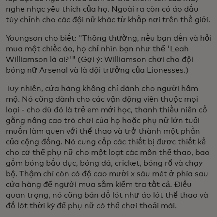
nghe nhạc yêu thích của họ. Ngoài ra còn có áo đấu
tùy chỉnh cho các đội nữ khác từ khắp nơi trên thế giới.
Youngson cho biết: "Thông thường, nếu bạn đến và hỏi
mua một chiếc áo, họ chỉ nhìn bạn như thể 'Leah
Williamson là ai?'" (Gợi ý: Williamson chơi cho đội
bóng nữ Arsenal và là đội trưởng của Lionesses.)
Tuy nhiên, cửa hàng không chỉ dành cho người hâm
mộ. Nó cũng dành cho các vận động viên thuộc mọi
loại - cho dù đó là trẻ em mới học, thanh thiếu niên cố
gắng nâng cao trò chơi của họ hoặc phụ nữ lớn tuổi
muốn làm quen với thể thao và trở thành một phần
của cộng đồng. Nó cung cấp các thiết bị được thiết kế
cho cơ thể phụ nữ cho một loạt các môn thể thao, bao
gồm bóng bầu dục, bóng đá, cricket, bóng rổ và chạy
bộ. Thậm chí còn có độ cao mười x sáu mét ở phía sau
cửa hàng để người mua sắm kiểm tra tất cả. Điều
quan trọng, nó cũng bán đồ lót như áo lót thể thao và
đồ lót thời kỳ để phụ nữ có thể chơi thoải mái.