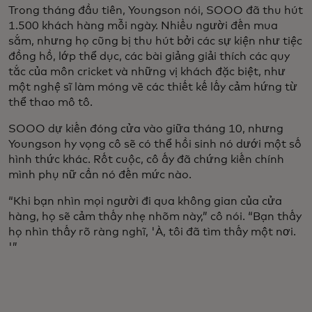
Trong tháng đầu tiên, Youngson nói, SOOO đã thu hút
1.500 khách hàng mỗi ngày. Nhiều người đến mua
sắm, nhưng họ cũng bị thu hút bởi các sự kiện như tiệc
đồng hồ, lớp thể dục, các bài giảng giải thích các quy
tắc của môn cricket và những vị khách đặc biệt, như
một nghệ sĩ làm móng vẽ các thiết kế lấy cảm hứng từ
thể thao mô tô.
SOOO dự kiến đóng cửa vào giữa tháng 10, nhưng
Youngson hy vọng cô sẽ có thể hồi sinh nó dưới một số
hình thức khác. Rốt cuộc, cô ấy đã chứng kiến chính
mình phụ nữ cần nó đến mức nào.
“Khi bạn nhìn mọi người đi qua không gian của cửa
hàng, họ sẽ cảm thấy nhẹ nhõm này,” cô nói. “Bạn thấy
họ nhìn thấy rõ ràng nghĩ, 'À, tôi đã tìm thấy một nơi.
'”