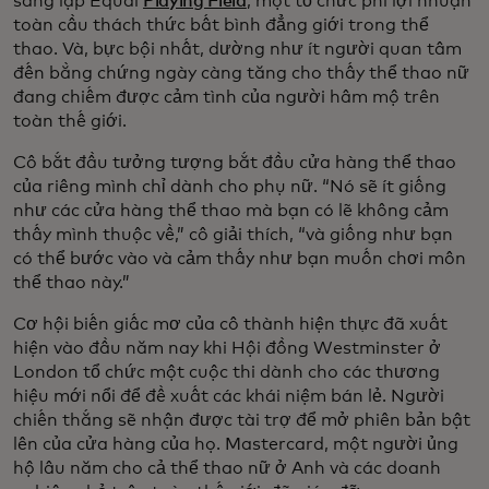
sáng lập Equal
Playing Field
, một tổ chức phi lợi nhuận
toàn cầu thách thức bất bình đẳng giới trong thể
thao. Và, bực bội nhất, dường như ít người quan tâm
đến bằng chứng ngày càng tăng cho thấy thể thao nữ
đang chiếm được cảm tình của người hâm mộ trên
toàn thế giới.
Cô bắt đầu tưởng tượng bắt đầu cửa hàng thể thao
của riêng mình chỉ dành cho phụ nữ. “Nó sẽ ít giống
như các cửa hàng thể thao mà bạn có lẽ không cảm
thấy mình thuộc về,” cô giải thích, “và giống như bạn
có thể bước vào và cảm thấy như bạn muốn chơi môn
thể thao này.”
Cơ hội biến giấc mơ của cô thành hiện thực đã xuất
hiện vào đầu năm nay khi Hội đồng Westminster ở
London tổ chức một cuộc thi dành cho các thương
hiệu mới nổi để đề xuất các khái niệm bán lẻ. Người
chiến thắng sẽ nhận được tài trợ để mở phiên bản bật
lên của cửa hàng của họ. Mastercard, một người ủng
hộ lâu năm cho cả thể thao nữ ở Anh và các doanh