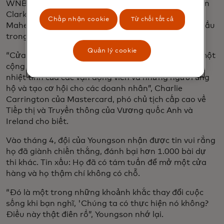
WNBA đến các ngôi sao đột phá cá nhân như Caitlin
Clark của bóng rổ và cầu thủ bóng bầu dục Ilona
Chấp nhận cookie
Từ chối tất cả
Maher đến việc mở rộng các giải đấu nữ trên toàn cầu
trong cricket, bóng bầu dục và bóng chuyền.
Quản lý cookie
“Cửa hàng không chỉ bán thiết bị - nó là xây dựng một
cộng đồng xung quanh thể thao phụ nữ, ủng hộ sự
nhiệt tình của các vận động viên và những người ủng
hộ và tạo cơ hội cho các doanh nhân”, Charlie
Carrington của Mastercard, phó chủ tịch cấp cao về
Tiếp thị và Truyền thông của Vương quốc Anh và
Ireland cho biết.
Vào tháng 4, đội của Youngson nhận được tin vui rằng
họ đã giành chiến thắng, đánh bại hơn 1.000 bài dự
thi khác. Tin xấu: Họ đã có tám tuần để mở một cửa
hàng và họ thậm chí không có chỗ.
“Đó là một trong những khoảnh khắc thay đổi cuộc
sống khi bạn nghĩ, 'Chúng ta có thực hiện nó không?
Điều này thật điên rồ”, Youngson nhớ lại.