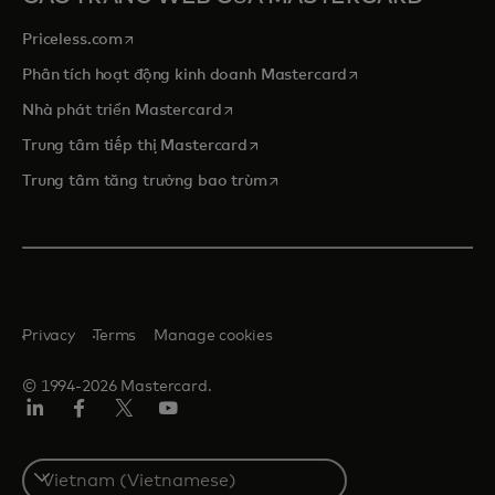
opens in a new tab
Priceless.com
opens in a new tab
Phân tích hoạt động kinh doanh Mastercard
opens in a new tab
Nhà phát triển Mastercard
opens in a new tab
Trung tâm tiếp thị Mastercard
opens in a new tab
Trung tâm tăng trưởng bao trùm
Privacy
Terms
Manage cookies
© 1994-2026 Mastercard.
Linkedin
Facebook
Twitter/X
Youtube
Select
a