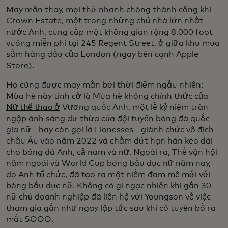
May mắn thay, mọi thứ nhanh chóng thành công khi
Crown Estate, một trong những chủ nhà lớn nhất
nước Anh, cung cấp một không gian rộng 8.000 foot
vuông miễn phí tại 245 Regent Street, ở giữa khu mua
sắm hàng đầu của London (ngay bên cạnh Apple
Store).
Họ cũng được may mắn bởi thời điểm ngẫu nhiên:
Mùa hè này tình cờ là Mùa hè không chính thức của
Nữ thể thao ở
Vương quốc Anh, một lễ kỷ niệm tràn
ngập ánh sáng dư thừa của đội tuyển bóng đá quốc
gia nữ - hay còn gọi là Lionesses - giành chức vô địch
châu Âu vào năm 2022 và chấm dứt hạn hán kéo dài
cho bóng đá Anh, cả nam và nữ. Ngoài ra, Thế vận hội
năm ngoái và World Cup bóng bầu dục nữ năm nay,
do Anh tổ chức, đã tạo ra một niềm đam mê mới với
bóng bầu dục nữ. Không có gì ngạc nhiên khi gần 30
nữ chủ doanh nghiệp đã liên hệ với Youngson về việc
tham gia gần như ngay lập tức sau khi cô tuyên bố ra
mắt SOOO.