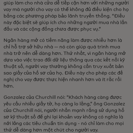
giúp làm cho nhà cửa dễ tiếp cận hơn với những người
vay mà người cho vay có thể không đủ điều kiện cho họ
bằng các phương pháp bảo lãnh truyền thống. “Điều
này đặc biệt sẽ giúp ích cho những người mua nhà lần
đầu và các cộng đồng chưa được phục vụ.”
Ngân hàng mở có tiềm năng làm được nhiều hơn là
chỉ hỗ trợ sở hữu nhà — nó còn giúp quá trình mua
nhà trở nên dễ dàng hơn. Thứ nhất, vì ngân hàng mở
dựa vào việc trao đổi dữ liệu thông qua các kết nối kỹ
thuật số, người vay thường không cần truy xuất bản
sao giấy của hồ sơ của họ. Điều này cho phép các đề
nghị cho vay được thực hiện nhanh hơn và ít rắc rối
hơn.
Gonzalez của Churchill nói: “Khách hàng càng được
yêu cầu nhiều giấy tờ, họ càng lo lắng,” ông Gonzalez
của Churchill nói, người nhấn mạnh rằng sử dụng hồ
sơ kỹ thuật số để ghi lại khoản vay không có nghĩa là
nới lỏng các tiêu chuẩn tín dụng - nó chỉ làm cho mọi
thứ dễ dàng hơn một chút cho người vay.