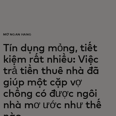
Dành cho bạn
Dành cho doanh nghiệp
MỞ NGÂN HÀNG
Dành cho thế giới
Tín dụng mỏng, tiết
kiệm rất nhiều: Việc
Dành cho nhà đổi mới
trả tiền thuê nhà đã
Tin tức và xu hướng
giúp một cặp vợ
chồng có được ngôi
nhà mơ ước như thế