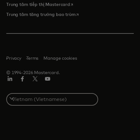
opens in a new tab
Trung tâm tiếp thị Mastercard
opens in a new tab
Trung tâm tăng trưởng bao trùm
Privacy
Terms
Manage cookies
© 1994-2026 Mastercard.
Linkedin
Facebook
Twitter/X
Youtube
Select
a
country