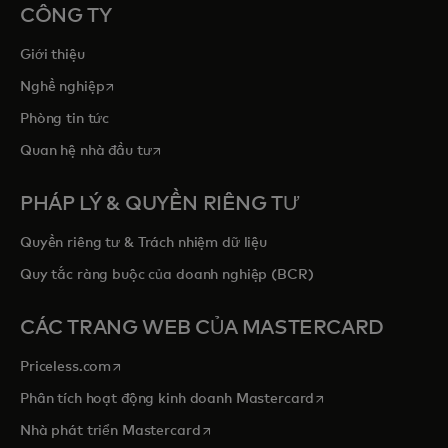
CÔNG TY
Giới thiệu
opens in a new tab
Nghề nghiệp
Phòng tin tức
opens in a new tab
Quan hệ nhà đầu tư
PHÁP LÝ & QUYỀN RIÊNG TƯ
Quyền riêng tư & Trách nhiệm dữ liệu
Quy tắc ràng buộc của doanh nghiệp (BCR)
CÁC TRANG WEB CỦA MASTERCARD
opens in a new tab
Priceless.com
opens in a new tab
Phân tích hoạt động kinh doanh Mastercard
opens in a new tab
Nhà phát triển Mastercard