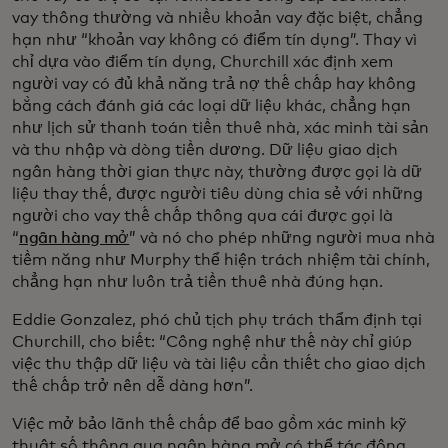
vay thông thường và nhiều khoản vay đặc biệt, chẳng
hạn như “khoản vay không có điểm tín dụng”. Thay vì
chỉ dựa vào điểm tín dụng, Churchill xác định xem
người vay có đủ khả năng trả nợ thế chấp hay không
bằng cách đánh giá các loại dữ liệu khác, chẳng hạn
như lịch sử thanh toán tiền thuê nhà, xác minh tài sản
và thu nhập và dòng tiền dương. Dữ liệu giao dịch
ngân hàng thời gian thực này, thường được gọi là dữ
liệu thay thế, được người tiêu dùng chia sẻ với những
người cho vay thế chấp thông qua cái được gọi là
“
ngân hàng mở
” và nó cho phép những người mua nhà
tiềm năng như Murphy thể hiện trách nhiệm tài chính,
chẳng hạn như luôn trả tiền thuê nhà đúng hạn.
Eddie Gonzalez, phó chủ tịch phụ trách thẩm định tại
Churchill, cho biết: “Công nghệ như thế này chỉ giúp
việc thu thập dữ liệu và tài liệu cần thiết cho giao dịch
thế chấp trở nên dễ dàng hơn”.
Việc mở bảo lãnh thế chấp để bao gồm xác minh kỹ
thuật số thông qua ngân hàng mở có thể tác động