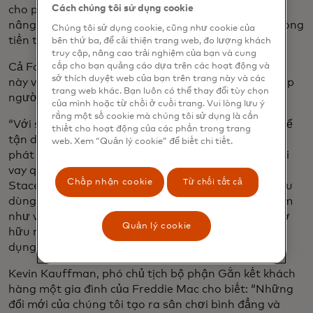
Cách chúng tôi sử dụng cookie
cho phép họ sử dụng dữ liệu ngân hàng mở mới và
nâng cao, chẳng hạn như lịch sử tiền thuê nhà và dòng
Chúng tôi sử dụng cookie, cũng như cookie của
tiền tích cực.
bên thứ ba, để cải thiện trang web, đo lượng khách
truy cập, nâng cao trải nghiệm của bạn và cung
Cả Fannie Mae và Freddie Mac đều áp dụng dữ liệu
cấp cho bạn quảng cáo dựa trên các hoạt động và
sở thích duyệt web của bạn trên trang này và các
này vào hệ thống bảo lãnh tương ứng của họ để giúp
trang web khác. Bạn luôn có thể thay đổi tùy chọn
người cho vay mở rộng quyền truy cập tín dụng.
của mình hoặc từ chối ở cuối trang. Vui lòng lưu ý
rằng một số cookie mà chúng tôi sử dụng là cần
“Với sự gia tăng của ngân hàng mở, chúng tôi có thể
thiết cho hoạt động của các phần trong trang
tận dụng dữ liệu được người tiêu dùng cho phép để
web. Xem “Quản lý cookie” để biết chi tiết.
phát triển một cái nhìn toàn diện hơn về cách người
vay quản lý tiền và các cam kết tài chính của họ”,
Chấp nhận cookie
Từ chối tất cả
Stacey Shifman, phó chủ tịch Phân tích tín dụng tiêu
dùng một gia đình của Fannie Mae cho biết. “Khi làm
như vậy, chúng tôi có thể giúp tạo ra nhiều cơ hội sở
Quản lý cookie
hữu nhà hơn cho những người không có lịch sử tín
dụng.”
Kevin Kauffman, phó chủ tịch bộ phận Gắn kết khách
hàng một gia đình của Freddie Mac cho biết: “Những
đổi mới của chúng tôi tạo ra sân chơi bình đẳng và