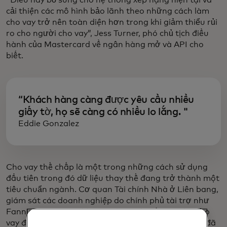
cải thiện các mô hình bảo lãnh theo những cách làm
cho vay trở nên toàn diện hơn trong khi giảm thiểu rủi
ro cho người cho vay”, Jess Turner, phó chủ tịch điều
hành của Mastercard về ngân hàng mở và API cho
biết.
“Khách hàng càng được yêu cầu nhiều
giấy tờ, họ sẽ càng có nhiều lo lắng. "
Eddie Gonzalez
Cho vay thế chấp là một trong những cách sử dụng
đầu tiên trong đó dữ liệu thay thế đang trở thành một
tiêu chuẩn ngành. Cơ quan Tài chính Nhà ở Liên bang,
giám sát các doanh nghiệp do chính phủ tài trợ như
Fannie Mae và Freddie Mac làm việc với các nhà cho
vay để giúp người vay có được các khoản thế chấp, đã