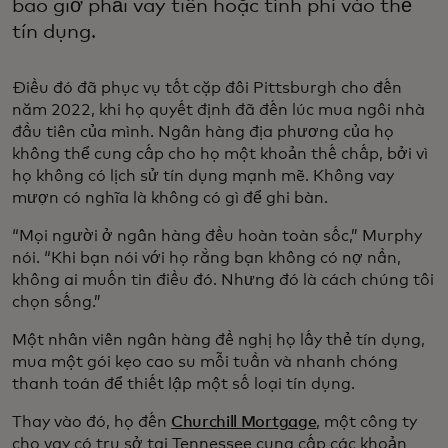
bao giờ phải vay tiền hoặc tính phí vào thẻ
tín dụng.
Điều đó đã phục vụ tốt cặp đôi Pittsburgh cho đến
năm 2022, khi họ quyết định đã đến lúc mua ngôi nhà
đầu tiên của mình. Ngân hàng địa phương của họ
không thể cung cấp cho họ một khoản thế chấp, bởi vì
họ không có lịch sử tín dụng mạnh mẽ. Không vay
mượn có nghĩa là không có gì để ghi bàn.
“Mọi người ở ngân hàng đều hoàn toàn sốc,” Murphy
nói. “Khi bạn nói với họ rằng bạn không có nợ nần,
không ai muốn tin điều đó. Nhưng đó là cách chúng tôi
chọn sống.”
Một nhân viên ngân hàng đề nghị họ lấy thẻ tín dụng,
mua một gói kẹo cao su mỗi tuần và nhanh chóng
thanh toán để thiết lập một số loại tín dụng.
Thay vào đó, họ đến
Churchill Mortgage
, một công ty
cho vay có trụ sở tại Tennessee cung cấp các khoản