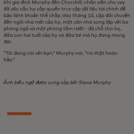
Khi gia đình Murphy đến Churchill, nhân viên cho vay
đã yêu cầu họ cấp quyền truy cập dữ liệu tài chính để
bảo lãnh khoản thế chấp. Vào tháng 10, cặp đôi chuyển
đến ngôi nhà mới của họ, một căn nhà song lập với ba
phòng ngủ và một phòng tắm rưỡi - đủ chỗ cho họ,
đứa con hai tuổi của họ và đứa bé mà họ đang mong
đợi.
“Tôi đang nói với bạn,” Murphy nói, “nó thật hoàn
hảo.”
Ảnh biểu ngữ được cung cấp bởi Steve Murphy