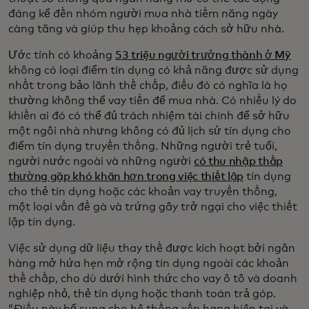
đáng kể đến nhóm người mua nhà tiềm năng ngày
càng tăng và giúp thu hẹp khoảng cách sở hữu nhà.
Ước tính có khoảng
53 triệu người trưởng thành ở Mỹ
không có loại điểm tín dụng có khả năng được sử dụng
nhất trong bảo lãnh thế chấp, điều đó có nghĩa là họ
thường không thể vay tiền để mua nhà. Có nhiều lý do
khiến ai đó có thể đủ trách nhiệm tài chính để sở hữu
một ngôi nhà nhưng không có đủ lịch sử tín dụng cho
điểm tín dụng truyền thống. Những người trẻ tuổi,
người nước ngoài và những người
có thu nhập thấp
thường gặp khó khăn hơn trong việc thiết lập
tín dụng
cho thẻ tín dụng hoặc các khoản vay truyền thống,
một loại vấn đề gà và trứng gây trở ngại cho việc thiết
lập tín dụng.
Việc sử dụng dữ liệu thay thế được kích hoạt bởi ngân
hàng mở hứa hẹn mở rộng tín dụng ngoài các khoản
thế chấp, cho dù dưới hình thức cho vay ô tô và doanh
nghiệp nhỏ, thẻ tín dụng hoặc thanh toán trả góp.
“Điều này bổ sung cho hệ thống xếp hạng hiện tại và