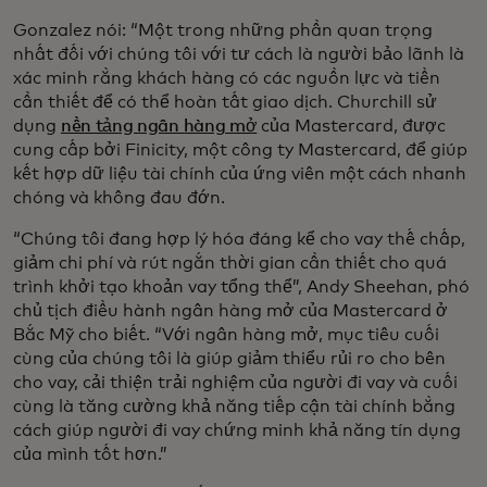
Gonzalez nói: “Một trong những phần quan trọng
nhất đối với chúng tôi với tư cách là người bảo lãnh là
xác minh rằng khách hàng có các nguồn lực và tiền
cần thiết để có thể hoàn tất giao dịch. Churchill sử
dụng
nền tảng ngân hàng mở
của Mastercard, được
cung cấp bởi Finicity, một công ty Mastercard, để giúp
kết hợp dữ liệu tài chính của ứng viên một cách nhanh
chóng và không đau đớn.
“Chúng tôi đang hợp lý hóa đáng kể cho vay thế chấp,
giảm chi phí và rút ngắn thời gian cần thiết cho quá
trình khởi tạo khoản vay tổng thể”, Andy Sheehan, phó
chủ tịch điều hành ngân hàng mở của Mastercard ở
Bắc Mỹ cho biết. “Với ngân hàng mở, mục tiêu cuối
cùng của chúng tôi là giúp giảm thiểu rủi ro cho bên
cho vay, cải thiện trải nghiệm của người đi vay và cuối
cùng là tăng cường khả năng tiếp cận tài chính bằng
cách giúp người đi vay chứng minh khả năng tín dụng
của mình tốt hơn.”