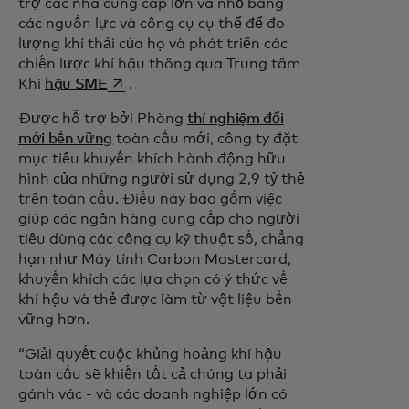
trợ các nhà cung cấp lớn và nhỏ bằng
các nguồn lực và công cụ cụ thể để đo
lượng khí thải của họ và phát triển các
chiến lược khí hậu thông qua Trung tâm
opens in a new tab
Khí
hậu SME
.
Được hỗ trợ bởi Phòng
thí nghiệm đổi
mới bền vững
toàn cầu mới, công ty đặt
mục tiêu khuyến khích hành động hữu
hình của những người sử dụng 2,9 tỷ thẻ
trên toàn cầu. Điều này bao gồm việc
giúp các ngân hàng cung cấp cho người
tiêu dùng các công cụ kỹ thuật số, chẳng
hạn như Máy tính Carbon Mastercard,
khuyến khích các lựa chọn có ý thức về
khí hậu và thẻ được làm từ vật liệu bền
vững hơn.
“Giải quyết cuộc khủng hoảng khí hậu
toàn cầu sẽ khiến tất cả chúng ta phải
gánh vác - và các doanh nghiệp lớn có