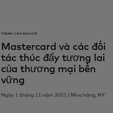
Dành cho bạn
Dành cho doanh nghiệp
THÔNG CÁO BÁO CHÍ
Dành cho thế giới
Mastercard và các đối
tác thúc đẩy tương lai
Dành cho nhà đổi mới
của thương mại bền
Tin tức và xu hướng
vững
Ngày 1 tháng 11 năm 2021 | Mua hàng, NY