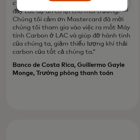
của môi trường, chúng tôi tự hào thúc
đẩy các dự án có lợi cho môi trường.
Chúng tôi cảm ơn Mastercard đã mời
chúng tôi tham gia vào việc ra mắt Máy
tính Carbon ở LAC và giúp đỡ hành tinh
của chúng ta, giảm thiểu lượng khí thải
carbon của tất cả chúng ta.”
Banco de Costa Rica, Guillermo Gayle
Monge, Trưởng phòng thanh toán