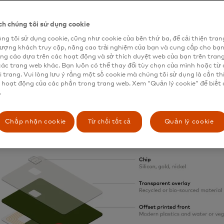
y sau đó sẽ được xác nhận bởi kiểm toán viên bên thứ ba 
ác nhận, nó có thể được in dấu Chứng nhận Eco Card.
h chúng tôi sử dụng cookie
stercard, chúng tôi đang dẫn đầu và định hình việc theo đ
ng tôi sử dụng cookie, cũng như cookie của bên thứ ba, để cải thiện tran
công nghiệp về một tương lai bền vững hơn, có ý thức về 
lượng khách truy cập, nâng cao trải nghiệm của bạn và cung cấp cho bạ
ng cáo dựa trên các hoạt động và sở thích duyệt web của bạn trên tran
 Chủ tịch của Cyber & Intelligence tại Mastercard cho biết
các trang web khác. Bạn luôn có thể thay đổi tùy chọn của mình hoặc từ 
tôi đáp ứng mong muốn ngày càng tăng của người tiêu dù
i trang. Vui lòng lưu ý rằng một số cookie mà chúng tôi sử dụng là cần th
hân thiện với môi trường hơn, chúng tôi đang cam kết mạ
 hoạt động của các phần trong trang web. Xem “Quản lý cookie” để biết 
iểu tác động môi trường của mình - vì lợi ích của con ngườ
.
 toàn diện.”
Từ chối tất cả
Chấp nhận cookie
Quản lý cookie