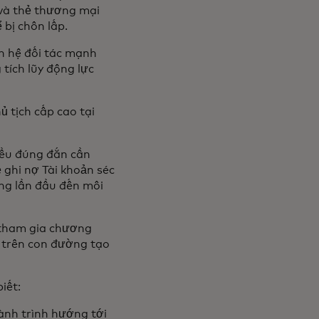
g và thẻ thương mại
 bị chôn lấp.
n hệ đối tác mạnh
 tích lũy động lực
 tịch cấp cao tại
iều đúng đắn cần
ẻ ghi nợ Tài khoản séc
ng lần đầu đến môi
 tham gia chương
g trên con đường tạo
biết:
ành trình hướng tới