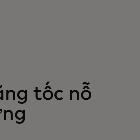
ăng tốc nỗ
ững