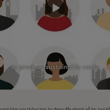
card hôm nay thông báo họ đang đẩy nhanh nỗ lực loại 