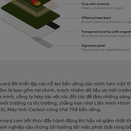
ard đã thiết lập các nỗ lực bền vững của mình hơn một th
tâm là bao gồm tài chính, trách nhiệm dữ liệu và môi trư
a mình, công ty hợp tác với các đối tác để đưa những sáng
 môi trường ra thị trường, chẳng hạn như Liên minh Hành 
tôi, Máy tính Carbon cũng như Thẻ bền vững.
rcard cam kết thúc đẩy hành động khí hậu và giảm chất th
anh nghiệp của chúng tôi hướng tới mức phát thải ròng b