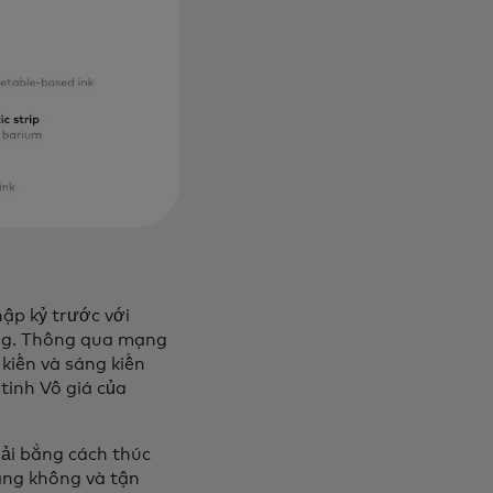
ập kỷ trước với
ờng. Thông qua mạng
 kiến và sáng kiến
tinh Vô giá của
ải bằng cách thúc
ằng không và tận