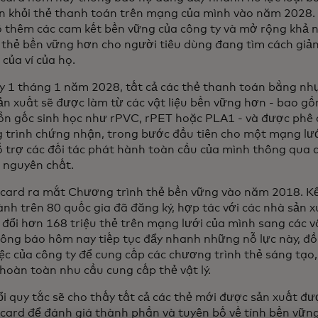
ên khỏi thẻ thanh toán trên mạng của mình vào năm 2028.
ố thêm các cam kết bền vững của công ty và mở rộng khả n
ụ thẻ bền vững hơn cho người tiêu dùng đang tìm cách giả
của ví của họ.
y 1 tháng 1 năm 2028, tất cả các thẻ thanh toán bằng n
ản xuất sẽ được làm từ các vật liệu bền vững hơn - bao g
ồn gốc sinh học như rPVC, rPET hoặc PLA1 - và được phê
 trình chứng nhận, trong bước đầu tiên cho một mạng lư
ỗ trợ các đối tác phát hành toàn cầu của mình thông qua 
 nguyên chất.
card ra mắt Chương trình thẻ bền vững vào năm 2018. Kể
nh trên 80 quốc gia đã đăng ký, hợp tác với các nhà sản x
đổi hơn 168 triệu thẻ trên mạng lưới của mình sang các vật
hông báo hôm nay tiếp tục đẩy nhanh những nỗ lực này, đồ
ệc của công ty để cung cấp các chương trình thẻ sáng tạo, 
 hoàn toàn nhu cầu cung cấp thẻ vật lý.
i quy tắc sẽ cho thấy tất cả các thẻ mới được sản xuất đ
card để đánh giá thành phần và tuyên bố về tính bền vữn