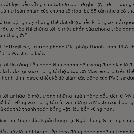
 vật liệu bền vững cho tất cả các thẻ ghi nợ, thẻ tín dụn
uản trị sản phẩm của chúng tôi; loại bỏ 85 tấn nhựa có thể
ộ tác động này không thể đạt được nếu không có mối qua
 rất tự hào khi chúng tôi là một phần của phong trào đang
àn thế giới.”
 Battagliese, Trưởng phòng Giải pháp Thanh toán, Phó chủ
f the West cho biết:
tôi tin rằng tiến hành kinh doanh bền vững đơn giản là đ
 là lý do tại sao chúng tôi hợp tác với Mastercard trên th
 hành tinh, được thiết kế để giảm tác động của PVC sử dụ
g.
 tôi tự hào là một trong những ngân hàng đầu tiên ở Mỹ
thẻ bền vững và chúng tôi rất vui mừng vì Mastercard đan
cả các thẻ thanh toán bằng vật liệu bền vững hơn.”
Bierton, Giám đốc Ngân hàng tại Ngân hàng Starling cho 
kiến này là một bước tiếp theo đáng hoan nghênh trong h