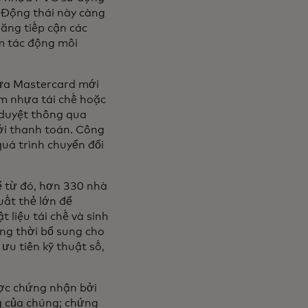
 Động thái này càng
ăng tiếp cận các
m tác động môi
hựa Mastercard mới
ồm nhựa tái chế hoặc
 duyệt thông qua
ới thanh toán. Công
quá trình chuyển đổi
 từ đó, hơn 330 nhà
uất thẻ lớn để
 liệu tái chế và sinh
ng thời bổ sung cho
ưu tiên kỹ thuật số,
ược chứng nhận bởi
g của chúng; chứng