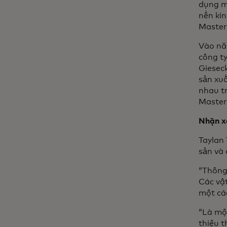
dụng m
nền kin
Master
Vào nă
công t
Giesec
sản xu
nhau t
Master
Nhận xé
Taylan
sản và
“Thông 
Các vậ
một cá
“Là một
thiệu t