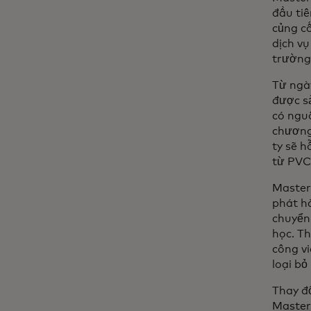
đầu ti
củng c
dịch v
trường 
Từ ngà
được s
có ngu
chương
ty sẽ h
từ PVC
Master
phát hà
chuyển 
học. T
công vi
loại bỏ
Thay đổ
Master