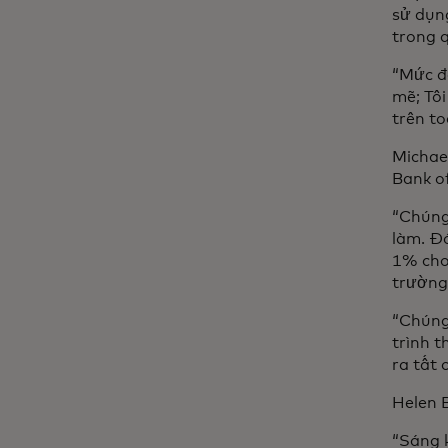
sử dụng
trong q
“Mức đ
mẽ; Tôi
trên to
Michael
Bank o
“Chúng 
làm. Đó
1% cho
trườn
“Chúng
trình 
ra tất 
Helen 
“Sáng 