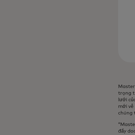
Masterc
trọng 
lưới củ
mới về
chúng 
“Maste
đẩy do