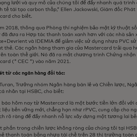
ạng lưới và quy mô của chúng tôi để đẩy nhanh quá trình
h tế tái tạo carbon thấp,” Ellen Jackowski, Giám đốc Phát
card cho biết.
m 2018, thông qua Phòng thí nghiệm bảo mật kỹ thuật số
y đã đưa ra Hợp tác thanh toán xanh hơn với các nhà sản 
ke+Devrient và IDEMIA để giảm việc sử dụng nhựa PVC sử
ất thẻ. Các ngân hàng tham gia của Mastercard trải qua h
rên toàn thế giới. Nó đã ra mắt chương trình Chứng nhận 
card (" CEC ") vào năm 2021.
t từ các ngân hàng đối tác:
 Turan, Trưởng nhóm Ngân hàng bán lẻ và Chiến lược, Ngâ
 cá nhân tại HSBC, cho biết:
báo hôm nay từ Mastercard là một bước tiến lớn đối với cá
t liệu bền vững mới, chẳng hạn như rPVC, cung cấp cho ng
ch rõ ràng để đẩy nhanh nỗ lực xây dựng một tương lai b
 phần trong chiến lược không ròng của chúng tôi tại HSBC
hẻ thanh toán bằng nhựa tái chế trên 28 thị trường toàn 