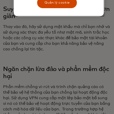
Quản lý cookie
Suy nghĩ xa hơn những mật khẩu đơn
giản
Thay vào đó, hãy sử dụng mật khẩu mà chỉ bạn nhớ và
sử dụng xác thực đa yếu tố như mật mã, sinh trắc học
hoặc các công cụ xác thực khác để bảo mật tài khoản
của bạn và cung cấp cho bạn khả năng bảo vệ nâng
cao chống lại tin tặc.
Ngăn chặn lừa đảo và phần mềm độc
hại
Phần mềm chống vi-rút và trình chặn quảng cáo có
thể bảo vệ hệ thống của bạn chống lại hoạt động độc
hại. Sử dụng VPN cung cấp một lớp bảo mật bổ sung
vì nó có thể bảo vệ hoạt động trực tuyến của bạn bằng
cách mã hóa dữ liệu của bạn. Trong trường hợp hệ