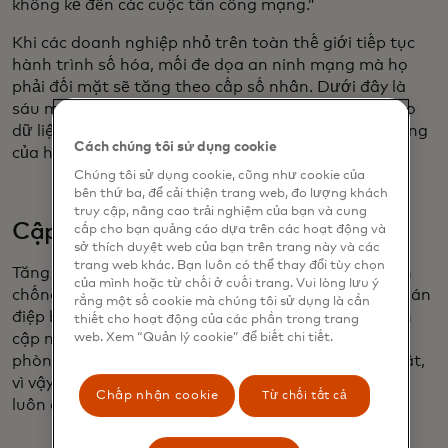
không kể đến các cuộc tấn công mạng.”
Khi các doanh nghiệp nhỏ trên toàn thế giới tiếp tục
hành trình số hóa, mối đe dọa an ninh mạng mà họ
phải đối mặt sẽ tăng theo cấp số nhân. Dưới đây là
sáu mẹo giúp các doanh nghiệp nhỏ giữ an toàn cho
dữ liệu của họ - và quan trọng nhất là của khách hàng
Cách chúng tôi sử dụng cookie
của họ.
Chúng tôi sử dụng cookie, cũng như cookie của
bên thứ ba, để cải thiện trang web, đo lượng khách
truy cập, nâng cao trải nghiệm của bạn và cung
Cập nhật thiết bị của bạn
cấp cho bạn quảng cáo dựa trên các hoạt động và
sở thích duyệt web của bạn trên trang này và các
trang web khác. Bạn luôn có thể thay đổi tùy chọn
Tăng cường khả năng miễn dịch kỹ thuật số của bạn
của mình hoặc từ chối ở cuối trang. Vui lòng lưu ý
chống lại các mối đe dọa như vi-rút và phần mềm gián
rằng một số cookie mà chúng tôi sử dụng là cần
điệp bằng cách cập nhật hệ thống của bạn. Các bản
thiết cho hoạt động của các phần trong trang
cập nhật phần mềm có thể bao gồm các biện pháp
web. Xem “Quản lý cookie” để biết chi tiết.
phòng vệ chống lại các mối đe dọa bảo mật mới nhất,
vì vậy hãy đặt thiết bị của bạn cập nhật tự động để
Chấp nhận cookie
Từ chối tất cả
luôn được bảo vệ.