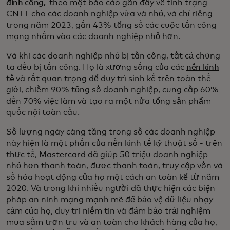
đình công,
theo một báo cáo gần đây về tình trạng
CNTT cho các doanh nghiệp vừa và nhỏ, và chỉ riêng
trong năm 2023, gần 43% tổng số các cuộc tấn công
mạng nhắm vào các doanh nghiệp nhỏ hơn.
Và khi các doanh nghiệp nhỏ bị tấn công, tất cả chúng
ta đều bị tấn công. Họ là xương sống của các
nền kinh
tế
và rất quan trọng để duy trì sinh kế trên toàn thế
giới, chiếm 90% tổng số doanh nghiệp, cung cấp 60%
đến 70% việc làm và tạo ra một nửa tổng sản phẩm
quốc nội toàn cầu.
Số lượng ngày càng tăng trong số các doanh nghiệp
này hiện là một phần của nền kinh tế kỹ thuật số - trên
thực tế, Mastercard đã giúp 50 triệu doanh nghiệp
nhỏ hơn thanh toán, được thanh toán, truy cập vốn và
số hóa hoạt động của họ một cách an toàn kể từ năm
2020. Và trong khi nhiều người đã thực hiện các biện
pháp an ninh mạng mạnh mẽ để bảo vệ dữ liệu nhạy
cảm của họ, duy trì niềm tin và đảm bảo trải nghiệm
mua sắm trơn tru và an toàn cho khách hàng của họ,