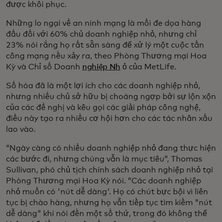
được khôi phục.
Những lo ngại về an ninh mạng là mối đe dọa hàng
đầu đối với 60% chủ doanh nghiệp nhỏ, nhưng chỉ
23% nói rằng họ rất sẵn sàng để xử lý một cuộc tấn
công mạng nếu xảy ra, theo Phòng Thương mại Hoa
Kỳ và Chỉ số Doanh
nghiệp Nh
ỏ của MetLife.
Số hóa đã là một lợi ích cho các doanh nghiệp nhỏ,
nhưng nhiều chủ sở hữu bị choáng ngợp bởi sự lộn xộn
của các đề nghị và kêu gọi các giải pháp công nghệ,
điều này tạo ra nhiều cơ hội hơn cho các tác nhân xấu
lao vào.
“Ngày càng có nhiều doanh nghiệp nhỏ đang thực hiện
các bước đi, nhưng chúng vẫn là mục tiêu”, Thomas
Sullivan, phó chủ tịch chính sách doanh nghiệp nhỏ tại
Phòng Thương mại Hoa Kỳ nói. “Các doanh nghiệp
nhỏ muốn có 'nút dễ dàng'. Họ có chút bực bội vì liên
tục bị chào hàng, nhưng họ vẫn tiếp tục tìm kiếm "nút
dễ dàng" khi nói đến một số thứ, trong đó không thể