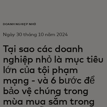
Dành cho bạn
Dành cho doanh nghiệp
DOANH NGHIỆP NHỎ
Ngày 30 tháng 10 năm 2024
Dành cho thế giới
Tại sao các doanh
Dành cho nhà đổi mới
nghiệp nhỏ là mục tiêu
lớn của tội phạm
Tin tức và xu hướng
mạng - và 6 bước để
bảo vệ chúng trong
mùa mua sắm trong