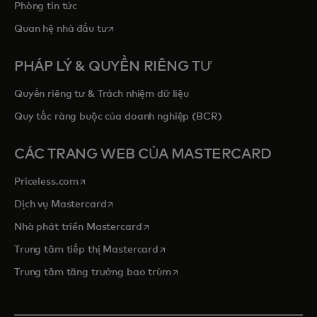
Phòng tin tức
opens in a new tab
Quan hệ nhà đầu tư
PHÁP LÝ & QUYỀN RIÊNG TƯ
Quyền riêng tư & Trách nhiệm dữ liệu
Quy tắc ràng buộc của doanh nghiệp (BCR)
CÁC TRANG WEB CỦA MASTERCARD
opens in a new tab
Priceless.com
opens in a new tab
Dịch vụ Mastercard
opens in a new tab
Nhà phát triển Mastercard
opens in a new tab
Trung tâm tiếp thị Mastercard
opens in a new tab
Trung tâm tăng trưởng bao trùm