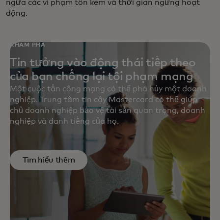
ngừa các vi phạm tốn kém và thời gian ngừng hoạt
động.
KHÁM PHÁ
Tin tưởng vào động thái tiếp theo
của bạn chống lại tội phạm mạng
Một cuộc tấn công mạng có thể phá hủy một doanh
nghiệp. Trung tâm tin cậy Mastercard có thể giúp
chủ doanh nghiệp bảo vệ tài sản quan trọng, doanh
nghiệp và danh tiếng của họ.
Tìm hiểu thêm