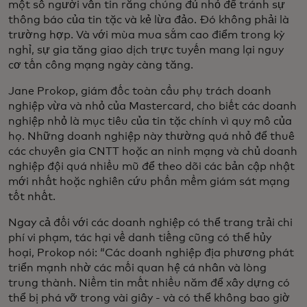
một số người vẫn tin rằng chúng đủ nhỏ để tránh sự
thông báo của tin tặc và kẻ lừa đảo. Đó không phải là
trường hợp. Và với mùa mua sắm cao điểm trong kỳ
nghỉ, sự gia tăng giao dịch trực tuyến mang lại nguy
cơ tấn công mạng ngày càng tăng.
Jane Prokop, giám đốc toàn cầu phụ trách doanh
nghiệp vừa và nhỏ của Mastercard, cho biết các doanh
nghiệp nhỏ là mục tiêu của tin tặc chính vì quy mô của
họ. Những doanh nghiệp này thường quá nhỏ để thuê
các chuyên gia CNTT hoặc an ninh mạng và chủ doanh
nghiệp đội quá nhiều mũ để theo dõi các bản cập nhật
mới nhất hoặc nghiên cứu phần mềm giám sát mạng
tốt nhất.
Ngay cả đối với các doanh nghiệp có thể trang trải chi
phí vi phạm, tác hại về danh tiếng cũng có thể hủy
hoại, Prokop nói: “Các doanh nghiệp địa phương phát
triển mạnh nhờ các mối quan hệ cá nhân và lòng
trung thành. Niềm tin mất nhiều năm để xây dựng có
thể bị phá vỡ trong vài giây - và có thể không bao giờ