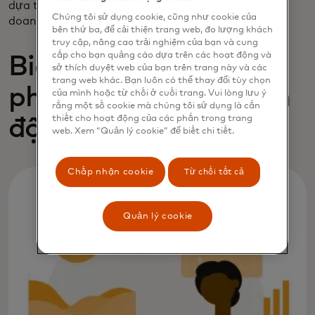
dựa trên các mô hình kinh tế lịch sử, cấu tạo kinh
Chúng tôi sử dụng cookie, cũng như cookie của
doanh, thu nhập cộng đồng và các yếu tố khác.
bên thứ ba, để cải thiện trang web, đo lượng khách
truy cập, nâng cao trải nghiệm của bạn và cung
cấp cho bạn quảng cáo dựa trên các hoạt động và
Biến những hiểu biết
sở thích duyệt web của bạn trên trang này và các
trang web khác. Bạn luôn có thể thay đổi tùy chọn
phân tích thành hành
của mình hoặc từ chối ở cuối trang. Vui lòng lưu ý
rằng một số cookie mà chúng tôi sử dụng là cần
thiết cho hoạt động của các phần trong trang
động
web. Xem “Quản lý cookie” để biết chi tiết.
Chấp nhận cookie
Từ chối tất cả
Quản lý cookie