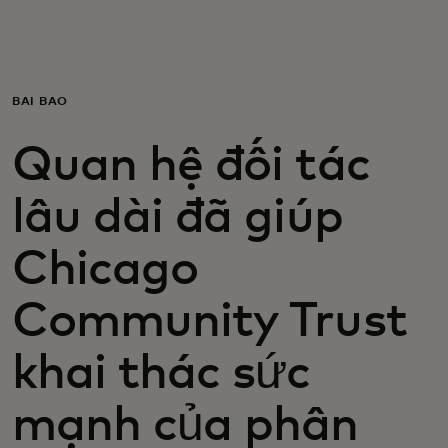
Dành cho bạn
Dành cho doanh nghiệp
BÀI BÁO
Quan hệ đối tác
Dành cho thế giới
lâu dài đã giúp
Dành cho nhà đổi mới
Chicago
Tin tức và xu hướng
Community Trust
khai thác sức
mạnh của phân