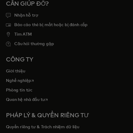
CẦN GIÚP ĐỠ?
Nhận hỗ trợ
Báo cáo thẻ bị mất hoặc bị đánh cắp
Tim ATM
Câu hỏi thường gặp
CÔNG TY
Giới thiệu
opens in a new tab
Nghề nghiệp
Phòng tin tức
opens in a new tab
Quan hệ nhà đầu tư
PHÁP LÝ & QUYỀN RIÊNG TƯ
Quyền riêng tư & Trách nhiệm dữ liệu