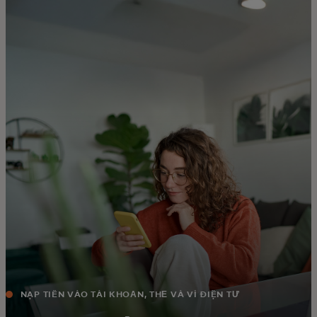
Dành cho bạn
Dành cho doanh nghiệp
Dành cho thế giới
Dành cho nhà đổi mới
Tin tức và xu hướng
NẠP TIỀN VÀO TÀI KHOẢN, THẺ VÀ VÍ ĐIỆN TỬ