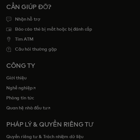
CẦN GIÚP ĐỠ?
Nhận hỗ trợ
Báo cáo thẻ bị mất hoặc bị đánh cắp
Tim ATM
Câu hỏi thường gặp
CÔNG TY
Giới thiệu
opens in a new tab
Nghề nghiệp
Phòng tin tức
opens in a new tab
Quan hệ nhà đầu tư
PHÁP LÝ & QUYỀN RIÊNG TƯ
Quyền riêng tư & Trách nhiệm dữ liệu