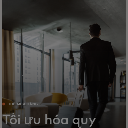
Dành cho bạn
Dành cho doanh nghiệp
Dành cho thế giới
Dành cho nhà đổi mới
Tin tức và xu hướng
THẺ MUA HÀNG
Tối ưu hóa quy