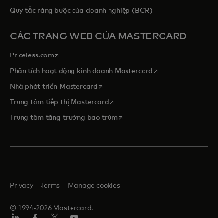
Quy tắc ràng buộc của doanh nghiệp (BCR)
CÁC TRANG WEB CỦA MASTERCARD
opens in a new tab
Priceless.com
opens in a new tab
Phân tích hoạt động kinh doanh Mastercard
opens in a new tab
Nhà phát triển Mastercard
opens in a new tab
Trung tâm tiếp thị Mastercard
opens in a new tab
Trung tâm tăng trưởng bao trùm
Privacy
Terms
Manage cookies
© 1994-2026 Mastercard.