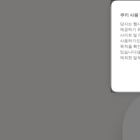
스팸인지
Insti
쿠키 사용 
취득한 
깨달았습
당사는 웹사
제공하기 위
사랑하는
사이트 및 
못했습니
사용하기도 
목적을 확인
두 포르
있습니다)을
32세의
제외한 일부
및 데이터
비롯한 