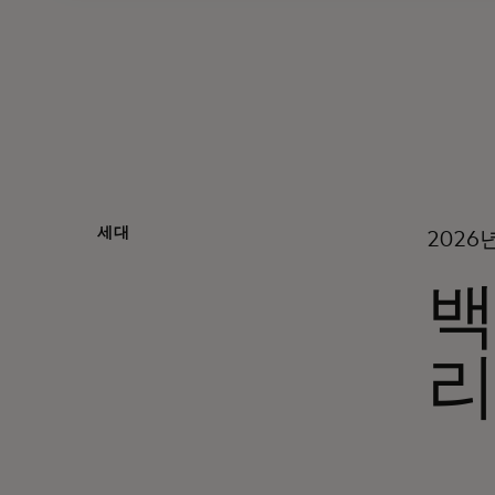
세대
2026
백
리