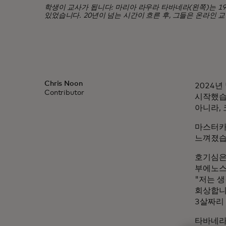
학생이 교사가 됩니다: 마리아 라우라 타바네라(왼쪽)는 
있었습니다. 20년이 넘는 시간이 흐른 후, 그들은 온라인 
Chris Noon
2024
Contributor
시작했습
아니라,
마스터카
느껴졌습
호기심은
부에노스
"저는 
회상합니
3살짜리
타바네라