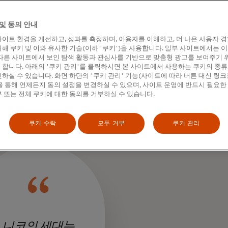
 피싱인지 궁금했습니다." 2016년 마드리드로 이주하기 전 
tuto Tecnológico에서 행정 및 시스템 학사 학위를 취득하고 해
및 동의 안내
라그레스테 주치니는 이렇게 회상합니다. "하지만 사진을 보고 
니다."라고 그는 타바네라의 교명을 사용하며 덧붙입니다. 그는
이트 환경을 개선하고, 성과를 측정하며, 이용자를 이해하고, 더 나은 사용자 
해 쿠키 및 이와 유사한 기술(이하 '쿠키')을 사용합니다. 일부 사이트에서는 
 유치원 선생님을 지구 반대편에서 책상은커녕 만나게 될 것이
다른 사이트에서 보인 탐색 활동과 관심사를 기반으로 맞춤형 광고를 보여주기 
다.
합니다. 아래의 '쿠키 관리'를 클릭하시면 본 사이트에서 사용하는 쿠키의 종류
하실 수 있습니다. 화면 하단의 '쿠키 관리' 기능(사이트에 따라 버튼 대신 링크
테뇨는 빠르게 스승과 제자 관계를 회복했지만 이번에는 그 반대
 통해 언제든지 동의 설정을 변경하실 수 있으며, 사이트 운영에 반드시 필요한
 라그레스테 주치니는 현재 52세의 타바네라에게 결제 산업을 재
 또는 전체 쿠키에 대한 동의를 거부하실 수 있습니다.
 시각화를 제공하기 위해 Power BI, Azure, Power Automa
비즈니스 인텔리전스 도구에 대해 적극적으로 멘토링하고 있습니
쿠키 수락
모두 거부
쿠키 관리
니코의 세대는