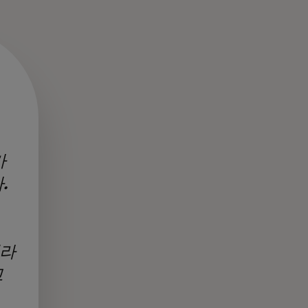
가
.
니라
고