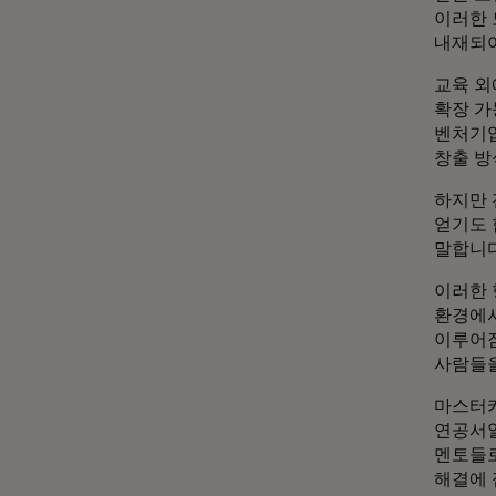
이러한 
내재되어
교육 외
확장 가
벤처기업
창출 방
하지만 
얻기도 
말합니다
이러한 
환경에서
이루어짐
사람들
마스터카
연공서열
멘토들로
해결에 