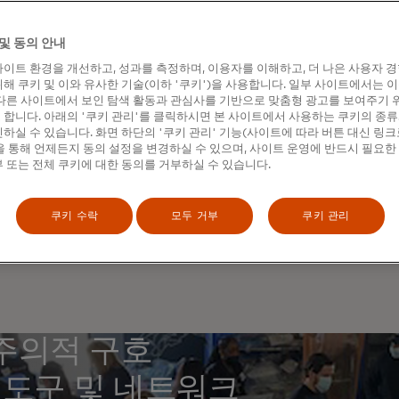
공격이 발생하면 범죄자 및 국가가 지원하는 공격자들이 국가 중
키려고 시도하기 때문에 그 피해는 금전적인 부분을 훨씬 넘어서
및 동의 안내
. 미국 인프라의 대부분은 민간 기업이 소유하고 있기 때문에 
이트 환경을 개선하고, 성과를 측정하며, 이용자를 이해하고, 더 나은 사용자 
서 중요한 역할을 담당합니다. 하지만 기업 혼자서 첨단 기술 
해 쿠키 및 이와 유사한 기술(이하 '쿠키')을 사용합니다. 일부 사이트에서는 
생각해서는 안 됩니다. 마스터카드는 이사들이 사이버 범죄로부
다른 사이트에서 보인 탐색 활동과 관심사를 기반으로 맞춤형 광고를 보여주기 
합니다. 아래의 '쿠키 관리'를 클릭하시면 본 사이트에서 사용하는 쿠키의 종류
수 있도록 공공 및 민간 부문의 파트너들과 협력하여 사이버 보
하실 수 있습니다. 화면 하단의 '쿠키 관리' 기능(사이트에 따라 버튼 대신 링크
정을 개발하는 데 도움을 주었습니다.
 통해 언제든지 동의 설정을 변경하실 수 있으며, 사이트 운영에 반드시 필요한
 또는 전체 쿠키에 대한 동의를 거부하실 수 있습니다.
열린 첫 번째 세션에서 이 그룹은 메릴랜드주 사우스 로렐에 위치
울리 교육 센터에서 기업 책임자와 정부 및 업계 전문가를 모아 디
술을 살펴봤습니다. 참가자들은 위협, 거버넌스, 보호 및 복원력에
쿠키 수락
모두 거부
쿠키 관리
 사이버 방어를 위한 모범 사례의 기반을 구축하여 다음에 일어날
록 했습니다.
주의적 구호
 도구 및 네트워크