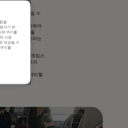
요 인프라를
는 파급력을 가질 수
비즈니스 부문은
경험을
범죄자들과 맞서 싸워야
이용자가 본
터 회사와 시민들을
위해 쿠키를
와 사용
안 이사회 아카데미라는
로 제공될 수
 쿠키를
한 비밀경호국의 제임스
지털 네트워크 보호의
 대해 논의하고
 수 있는 일에 대비할