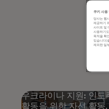
사이버 
무력화시
쿠키 사용 
있습니다
당사는 웹사
민방위에
제공하기 위
한다고 
사이트 및 
사용하기도 
보호할 
목적을 확인
교육 과
있습니다)을
제외한 일부
6월에 
J. 로
최신 기
지속적인
수 있도
우크라이나 지원: 인도
활동을 위한 자선 활동,