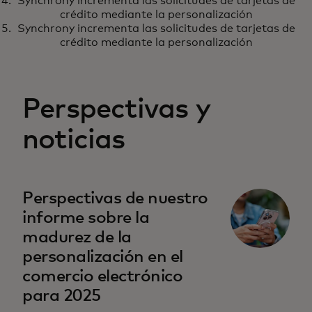
Synchrony incrementa las solicitudes de tarjetas de
crédito mediante la personalización
Synchrony incrementa las solicitudes de tarjetas de
crédito mediante la personalización
Perspectivas y
noticias
se abre en una pestaña nueva
Perspectivas de nuestro
informe sobre la
madurez de la
personalización en el
comercio electrónico
para 2025