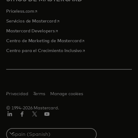
se abre en una pestaña nueva
Priceless.com
se abre en una pestaña nueva
Servicios de Mastercard
se abre en una pestaña nueva
Mastercard Developers
se abre en una pestaña nu
Centro de Marketing de Mastercard
se abre en una pestaña nu
Centro para el Crecimiento Inclusivo
Privacidad
Terms
Manage cookies
© 1994-2026 Mastercard.
LinkedIn
Facebook
Twitter/X
Youtube
Select
a