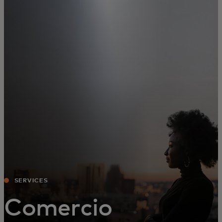
Para ti
Para empresas
Para el mundo
Para innovadores
Noticias y tendencias
SERVICES
Comercio