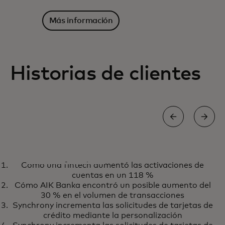
Más información
Historias de clientes
CASO PRÁCTICO
Cómo una fintech aumentó las activaciones de
Virgin Money desbloqueó una
Más información
cuentas en un 118 %
poderosa asociación de
Cómo AIK Banka encontró un posible aumento del
innovación con Digital Labs
30 % en el volumen de transacciones
Synchrony incrementa las solicitudes de tarjetas de
crédito mediante la personalización