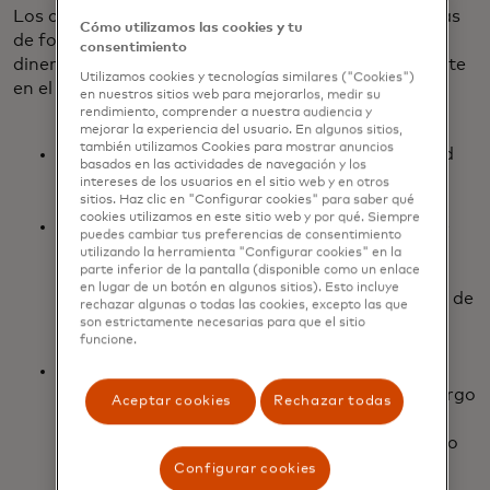
Los consumidores esperan y dependen cada vez más
Cómo utilizamos las cookies y tu
de formas rápidas, seguras y confiables de mover
consentimiento
dinero dentro y fuera de las fronteras, especialmente
Utilizamos cookies y tecnologías similares ("Cookies")
en el clima económico actual.
en nuestros sitios web para mejorarlos, medir su
rendimiento, comprender a nuestra audiencia y
mejorar la experiencia del usuario. En algunos sitios,
también utilizamos Cookies para mostrar anuncios
Cada vez más consumidores buscan seguridad
basados en las actividades de navegación y los
económica, lo que impulsa la migración de
intereses de los usuarios en el sitio web y en otros
trabajadores y sus planes de reubicación.
sitios. Haz clic en "Configurar cookies" para saber qué
cookies utilizamos en este sitio web y por qué. Siempre
El fraude sigue siendo una preocupación clave
puedes cambiar tus preferencias de consentimiento
para los consumidores cuando envían pagos
utilizando la herramienta "Configurar cookies" en la
parte inferior de la pantalla (disponible como un enlace
transfronterizos, ya que 4 de cada 10 sienten
en lugar de un botón en algunos sitios). Esto incluye
que tienen más probabilidades de ser víctimas de
rechazar algunas o todas las cookies, excepto las que
fraude en un pago transfronterizo que en un
son estrictamente necesarias para que el sitio
funcione.
pago nacional.
Los pagos transfronterizos tardíos o fallidos
generan un impacto negativo inmediato y a largo
Aceptar cookies
Rechazar todas
plazo en el bienestar de los consumidores. El
76% no pudo subsistir de alguna manera como
consecuencia de un pago tardío o fallido.
Configurar cookies