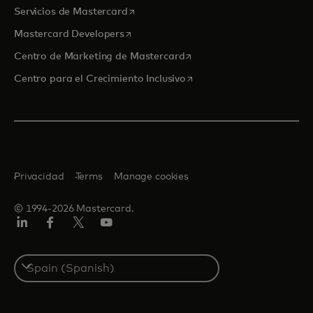
se abre en una pestaña nueva
Servicios de Mastercard
se abre en una pestaña nueva
Mastercard Developers
se abre en una pestaña nu
Centro de Marketing de Mastercard
se abre en una pestaña nu
Centro para el Crecimiento Inclusivo
Privacidad
Terms
Manage cookies
© 1994-2026 Mastercard.
LinkedIn
Facebook
Twitter/X
Youtube
Select
a
country