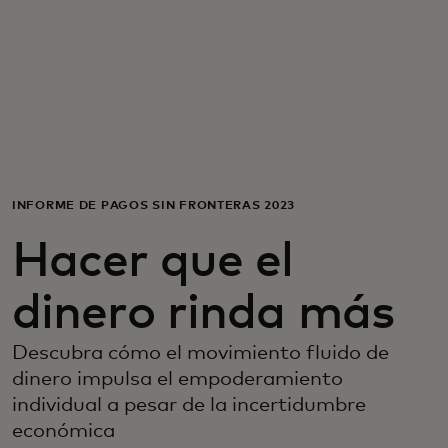
Para ti
Para empresas
Para el mundo
INFORME DE PAGOS SIN FRONTERAS 2023
Para innovadores
Hacer que el
Noticias y tendencias
dinero rinda más
Descubra cómo el movimiento fluido de
dinero impulsa el empoderamiento
individual a pesar de la incertidumbre
económica