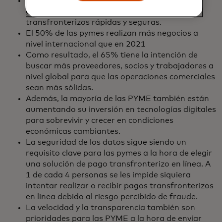
Las PYME son cada vez más globales, lo que
genera la necesidad de soluciones de pago
transfronterizos rápidas y seguras.
El 50% de las pymes realizan más negocios a
nivel internacional que en 2021
Como resultado, el 65% tiene la intención de
buscar más proveedores, socios y trabajadores a
nivel global para que las operaciones comerciales
sean más sólidas.
Además, la mayoría de las PYME también están
aumentando su inversión en tecnologías digitales
para sobrevivir y crecer en condiciones
económicas cambiantes.
La seguridad de los datos sigue siendo un
requisito clave para las pymes a la hora de elegir
una solución de pago transfronterizo en línea. A
1 de cada 4 personas se les impide siquiera
intentar realizar o recibir pagos transfronterizos
en línea debido al riesgo percibido de fraude.
La velocidad y la transparencia también son
prioridades para las PYME a la hora de enviar