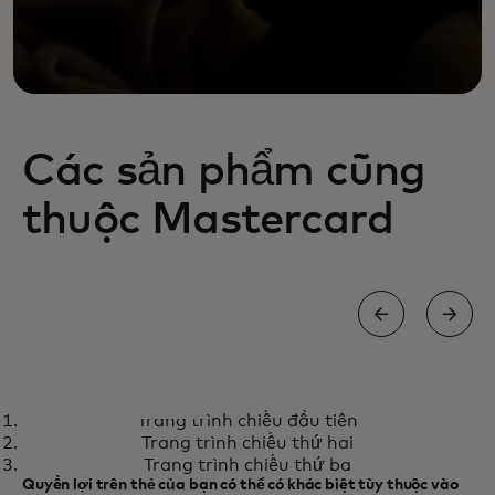
Các sản phẩm cũng
thuộc Mastercard
DEBIT MASTERCARD
Trang trình chiếu đầu tiên
Hãy tập trung vào những điều
Tìm hiểu thêm
Trang trình chiếu thứ hai
quan trọng nhất.
Trang trình chiếu thứ ba
Quyền lợi trên thẻ của bạn có thể có khác biệt tùy thuộc vào