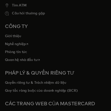
Tim ATM
Câu hỏi thường gặp
CÔNG TY
Giới thiệu
opens in a new tab
Nghề nghiệp
Phòng tin tức
opens in a new tab
Quan hệ nhà đầu tư
PHÁP LÝ & QUYỀN RIÊNG TƯ
Quyền riêng tư & Trách nhiệm dữ liệu
Quy tắc ràng buộc của doanh nghiệp (BCR)
CÁC TRANG WEB CỦA MASTERCARD