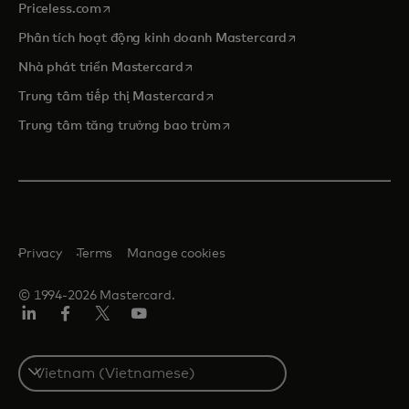
opens in a new tab
Priceless.com
opens in a new tab
Phân tích hoạt động kinh doanh Mastercard
opens in a new tab
Nhà phát triển Mastercard
opens in a new tab
Trung tâm tiếp thị Mastercard
opens in a new tab
Trung tâm tăng trưởng bao trùm
Privacy
Terms
Manage cookies
© 1994-2026 Mastercard.
Linkedin
Facebook
Twitter/X
Youtube
Select
a
country