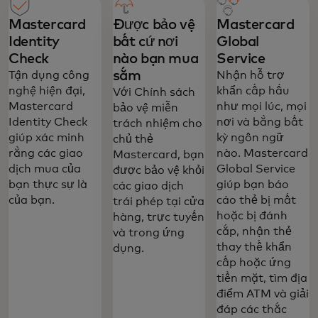
Mastercard
Được bảo vệ
Mastercard
Identity
bất cứ nơi
Global
Check
nào bạn mua
Service
sắm
Tận dụng công
Nhận hỗ trợ
nghệ hiện đại,
khẩn cấp hầu
Với Chính sách
Mastercard
như mọi lúc, mọi
bảo vệ miễn
Identity Check
nơi và bằng bất
trách nhiệm cho
giúp xác minh
kỳ ngôn ngữ
chủ thẻ
rằng các giao
nào. Mastercard
Mastercard, bạn
dịch mua của
Global Service
được bảo vệ khỏi
bạn thực sự là
giúp bạn báo
các giao dịch
của bạn.
cáo thẻ bị mất
trái phép tại cửa
hoặc bị đánh
hàng, trực tuyến
cắp, nhận thẻ
và trong ứng
thay thế khẩn
dụng.
cấp hoặc ứng
tiền mặt, tìm địa
điểm ATM và giải
đáp các thắc