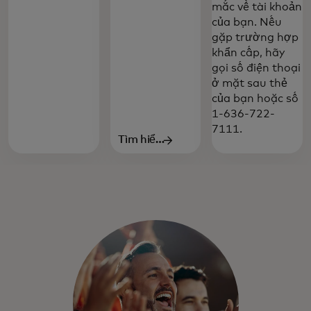
mắc về tài khoản
của bạn. Nếu
gặp trường hợp
khẩn cấp, hãy
gọi số điện thoại
ở mặt sau thẻ
Luôn bên bạn khi cần nhất, các quyền lợi
của bạn hoặc số
của Platinum Debit Mastercard sẽ giúp
1-636-722-
bảo vệ bạn khỏi mọi rủi ro, từ hành vi trộm
7111.
cắp danh tính đến các giao dịch mua sắm
Tìm hiểu
gian lận.
thêm