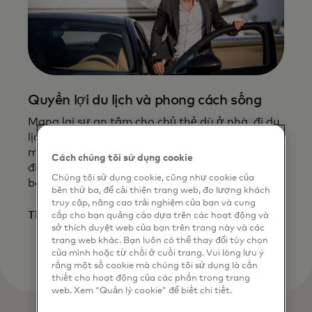
Quyền lợi du lịch và phong cách sống
Mang lại sự an tâm cho chủ thẻ dù ở nhà, đi du
lịch nước ngoài hay thực hiện các giao dịch
mua sắm hàng ngày. Vui lòng lưu ý rằng tính đủ
Cách chúng tôi sử dụng cookie
điều kiện phụ thuộc vào nhà phát hành của
Chúng tôi sử dụng cookie, cũng như cookie của
bạn.
bên thứ ba, để cải thiện trang web, đo lượng khách
truy cập, nâng cao trải nghiệm của bạn và cung
opens in a new tab
Tìm hiểu thêm
cấp cho bạn quảng cáo dựa trên các hoạt động và
sở thích duyệt web của bạn trên trang này và các
trang web khác. Bạn luôn có thể thay đổi tùy chọn
của mình hoặc từ chối ở cuối trang. Vui lòng lưu ý
rằng một số cookie mà chúng tôi sử dụng là cần
thiết cho hoạt động của các phần trong trang
web. Xem “Quản lý cookie” để biết chi tiết.