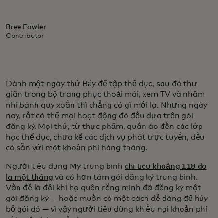
Bree Fowler
Contributor
Dành một ngày thứ Bảy để tập thể dục, sau đó thư
giãn trong bộ trang phục thoải mái, xem TV và nhâm
nhi bánh quy xoắn thì chẳng có gì mới lạ. Nhưng ngày
nay, rất có thể mọi hoạt động đó đều dựa trên gói
đăng ký. Mọi thứ, từ thực phẩm, quần áo đến các lớp
học thể dục, chưa kể các dịch vụ phát trực tuyến, đều
có sẵn với một khoản phí hàng tháng.
Người tiêu dùng Mỹ trung bình
chi tiêu khoảng 118 đô
la một tháng
và có hơn tám gói đăng ký trung bình.
Vấn đề là đôi khi họ quên rằng mình đã đăng ký một
gói đăng ký — hoặc muốn có một cách dễ dàng để hủy
bỏ gói đó — vì vậy người tiêu dùng khiếu nại khoản phí