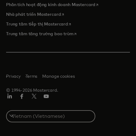
opens in a new tab
Phân tích hoạt động kinh doanh Mastercard
opens in a new tab
Nhà phát triển Mastercard
opens in a new tab
Trung tâm tiếp thị Mastercard
opens in a new tab
Trung tâm tăng trưởng bao trùm
Privacy
Terms
Manage cookies
© 1994-2026 Mastercard.
Linkedin
Facebook
Twitter/X
Youtube
Select
a
country