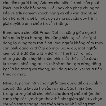
cầu đến người bán,” Adams cho biết, “tránh cần phải
khiếu nại hoặc bồi hoàn. Điều này cho phép chúng tôi
bảo vệ trải nghiệm khách hàng và cứu vãn doanh số
bán hàng lẽ ra sẽ bị mất do sự ma sát của quy trình
giải quyết tranh chấp truyền thống.
Randhawa cho biết Fraud Deflect cũng giúp người
bán quản lý xu hướng tiêu dùng hiện tại về các “gói
đăng ký dùng tạm thời”, nơi mọi người không cảm thấy
cần phải đăng ký thứ gì đó mọi lúc. Ví dụ, một người
xem có thể đã đăng ký HBO khi “The Pitt” ra mắt
nhưng dự định hủy khi mùa phim kết thúc. Nếu được
lựa chọn, nhiều người có thể sẽ muốn tạm dừng đăng
ký của họ trong vài tháng, sau đó quay lại khi mùa tiếp
theo ra mắt.
Nhiều tùy chọn hơn cho người tiêu dùng để điều chỉnh
các gói đăng ký của họ sắp ra mắt. Các tính năng
trong tương lai sẽ cho phép các đơn vị chấp nhận thẻ
cung cấp các lựa chọn thay thế như giảm giá, tùy chọn
chuyển sang các gói giá thấp hơn và khả năng tạm