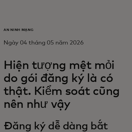
Dành cho bạn
Dành cho doanh nghiệp
AN NINH MẠNG
Ngày 04 tháng 05 năm 2026
Dành cho thế giới
Hiện tượng mệt mỏi
Dành cho nhà đổi mới
do gói đăng ký là có
Tin tức và xu hướng
thật. Kiểm soát cũng
nên như vậy
Đăng ký dễ dàng bắt