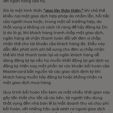
với ngân hàng của họ.
Đó là một hình thức
“gian lận thân thiện,”
khi chủ thẻ
khiếu nại một giao dịch hợp pháp do nhầm lẫn, hối tiếc
của người mua hoặc, trong một số trường hợp, do
thất vọng vì không có cách rõ ràng để hủy đăng ký. Dù
lý do là gì, khi khách hàng tranh chấp một giao dịch,
ngân hàng sẽ chặn thanh toán đối với đơn vị chấp
nhận thẻ cho tài khoản của khách hàng đó. Điều này
dẫn đến phát sinh phí bổ sung cho đơn vị chấp nhận
thẻ khi thử thanh toán lại và ngăn khách hàng dễ
dàng đăng ký lại nếu họ muốn khởi động lại gói dịch vụ
đăng ký. Hiện nay, một phần tư các khoản bồi hoàn của
Mastercard bắt nguồn từ các giao dịch định kỳ khi
khách hàng muốn hủy đăng ký hoặc không nhận ra
một giao dịch mua hàng.
Quy trình bồi hoàn tốn kém và mất nhiều thời gian này
gây tổn thất cho tất cả các bên, từ người tiêu dùng
thất vọng đến nhà bán lẻ bị mất doanh thu và chịu phí
bồi hoàn, với những hậu quả vượt ra ngoài giao dịch