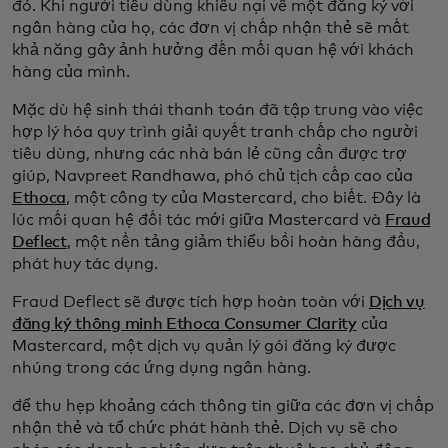
đó. Khi người tiêu dùng khiếu nại về một đăng ký với
ngân hàng của họ, các đơn vị chấp nhận thẻ sẽ mất
khả năng gây ảnh hưởng đến mối quan hệ với khách
hàng của mình.
Mặc dù hệ sinh thái thanh toán đã tập trung vào việc
hợp lý hóa quy trình giải quyết tranh chấp cho người
tiêu dùng, nhưng các nhà bán lẻ cũng cần được trợ
giúp, Navpreet Randhawa, phó chủ tịch cấp cao của
Ethoca
, một công ty của Mastercard, cho biết. Đây là
lúc mối quan hệ đối tác mới giữa Mastercard và
Fraud
Deflect
, một nền tảng giảm thiểu bồi hoàn hàng đầu,
phát huy tác dụng.
Fraud Deflect sẽ được tích hợp hoàn toàn với
Dịch vụ
đăng ký thông minh Ethoca Consumer Clarity
của
Mastercard, một dịch vụ quản lý gói đăng ký được
nhúng trong các ứng dụng ngân hàng.
để thu hẹp khoảng cách thông tin giữa các đơn vị chấp
nhận thẻ và tổ chức phát hành thẻ. Dịch vụ sẽ cho