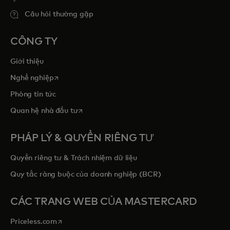
Câu hỏi thường gặp
CÔNG TY
Giới thiệu
opens in a new tab
Nghề nghiệp
Phòng tin tức
opens in a new tab
Quan hệ nhà đầu tư
PHÁP LÝ & QUYỀN RIÊNG TƯ
Quyền riêng tư & Trách nhiệm dữ liệu
Quy tắc ràng buộc của doanh nghiệp (BCR)
CÁC TRANG WEB CỦA MASTERCARD
opens in a new tab
Priceless.com