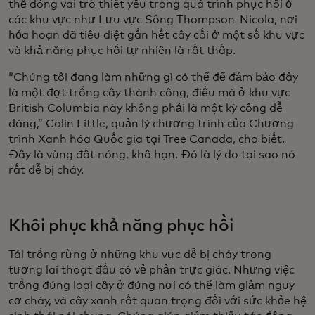
thể đóng vai trò thiết yếu trong quá trình phục hồi ở
các khu vực như Lưu vực Sông Thompson-Nicola, nơi
hỏa hoạn đã tiêu diệt gần hết cây cối ở một số khu vực
và khả năng phục hồi tự nhiên là rất thấp.
“Chúng tôi đang làm những gì có thể để đảm bảo đây
là một đợt trồng cây thành công, điều mà ở khu vực
British Columbia này không phải là một kỳ công dễ
dàng,” Colin Little, quản lý chương trình của Chương
trình Xanh hóa Quốc gia tại Tree Canada, cho biết.
Đây là vùng đất nóng, khô hạn. Đó là lý do tại sao nó
rất dễ bị cháy.
Khôi phục khả năng phục hồi
Tái trồng rừng ở những khu vực dễ bị cháy trong
tương lai thoạt đầu có vẻ phản trực giác. Nhưng việc
trồng đúng loại cây ở đúng nơi có thể làm giảm nguy
cơ cháy, và cây xanh rất quan trọng đối với sức khỏe hệ