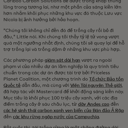
Cariboo Carbon Solutions để được trồng khắp thung
lũng trong tương lai, như một phần của sáng kiến lớn
hơn nhằm khôi phục những khu vực đó thuộc Lưu vực
Nicola bị ảnh hưởng bởi hỏa hoạn.
“Chúng tôi không chỉ đến đó để trồng cây rồi bỏ đi
đâu," Little nói. Khi chúng tôi thấy tỷ lệ tử vong vượt
quá một ngưỡng nhất định, chúng tôi sẽ quay lại để hỗ
trợ trồng lại và trồng dặm ở những khu vực phù hợp.
Các phương pháp
giám sát dài hạn
vượt ra ngoài
phạm vi của nhiều dự án lâm nghiệp là quy trình tiêu
chuẩn trong các dự án được tài trợ bởi Priceless
Planet Coalition, một chương trình do
Tổ chức Bảo tồn
Quốc tế
dẫn đầu, mà cùng với
Viện Tài nguyên Thế giới
,
đã hợp tác với Mastercard để khởi động sáng kiến này.
Mục tiêu là khôi phục 100 triệu cây xanh, với các địa
điểm trồng cây ở sáu châu lục, từ
dãy Andes cao
đến
các hệ sinh thái carbon xanh ven biển của Bán đảo Ả Rập
đến
các khu rừng ngập nước của Campuchia
.
Rốt cuộc thì, tái trồng rừng là một chặng đường dài,