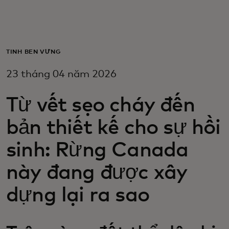
Dành cho bạn
Dành cho doanh nghiệp
TÍNH BỀN VỮNG
23 tháng 04 năm 2026
Dành cho thế giới
Từ vết sẹo cháy đến
Dành cho nhà đổi mới
bản thiết kế cho sự hồi
sinh: Rừng Canada
Tin tức và xu hướng
này đang được xây
dựng lại ra sao