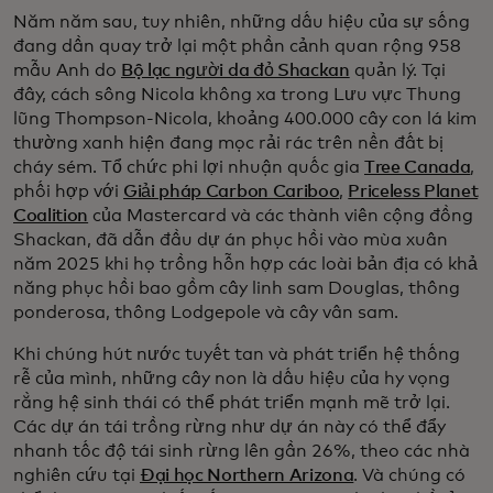
Năm năm sau, tuy nhiên, những dấu hiệu của sự sống
đang dần quay trở lại một phần cảnh quan rộng 958
mẫu Anh do
Bộ lạc người da đỏ Shackan
quản lý. Tại
đây, cách sông Nicola không xa trong Lưu vực Thung
lũng Thompson-Nicola, khoảng 400.000 cây con lá kim
thường xanh hiện đang mọc rải rác trên nền đất bị
cháy sém. Tổ chức phi lợi nhuận quốc gia
Tree Canada
,
phối hợp với
Giải pháp Carbon Cariboo
,
Priceless Planet
Coalition
của Mastercard và các thành viên cộng đồng
Shackan, đã dẫn đầu dự án phục hồi vào mùa xuân
năm 2025 khi họ trồng hỗn hợp các loài bản địa có khả
năng phục hồi bao gồm cây linh sam Douglas, thông
ponderosa, thông Lodgepole và cây vân sam.
Khi chúng hút nước tuyết tan và phát triển hệ thống
rễ của mình, những cây non là dấu hiệu của hy vọng
rằng hệ sinh thái có thể phát triển mạnh mẽ trở lại.
Các dự án tái trồng rừng như dự án này có thể đẩy
nhanh tốc độ tái sinh rừng lên gần 26%, theo các nhà
nghiên cứu tại
Đại học Northern Arizona
. Và chúng có