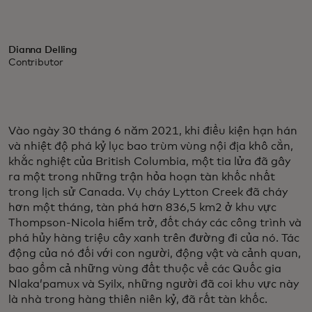
Dianna Delling
Contributor
Vào ngày 30 tháng 6 năm 2021, khi điều kiện hạn hán
và nhiệt độ phá kỷ lục bao trùm vùng nội địa khô cằn,
khắc nghiệt của British Columbia, một tia lửa đã gây
ra một trong những trận hỏa hoạn tàn khốc nhất
trong lịch sử Canada. Vụ cháy Lytton Creek đã cháy
hơn một tháng, tàn phá hơn 836,5 km2 ở khu vực
Thompson-Nicola hiểm trở, đốt cháy các công trình và
phá hủy hàng triệu cây xanh trên đường đi của nó. Tác
động của nó đối với con người, động vật và cảnh quan,
bao gồm cả những vùng đất thuộc về các Quốc gia
Nlaka’pamux và Syilx, những người đã coi khu vực này
là nhà trong hàng thiên niên kỷ, đã rất tàn khốc.