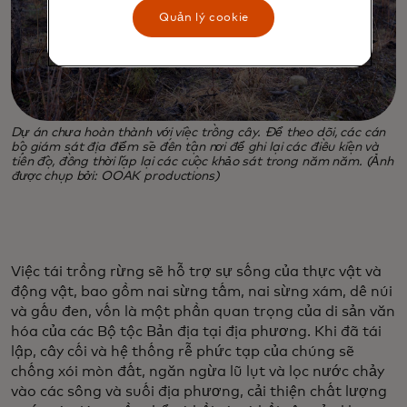
Quản lý cookie
Dự án chưa hoàn thành với việc trồng cây. Để theo dõi, các cán
bộ giám sát địa điểm sẽ đến tận nơi để ghi lại các điều kiện và
tiến độ, đồng thời lặp lại các cuộc khảo sát trong năm năm. (Ảnh
được chụp bởi: OOAK productions)
Việc tái trồng rừng sẽ hỗ trợ sự sống của thực vật và
động vật, bao gồm nai sừng tấm, nai sừng xám, dê núi
và gấu đen, vốn là một phần quan trọng của di sản văn
hóa của các Bộ tộc Bản địa tại địa phương. Khi đã tái
lập, cây cối và hệ thống rễ phức tạp của chúng sẽ
chống xói mòn đất, ngăn ngừa lũ lụt và lọc nước chảy
vào các sông và suối địa phương, cải thiện chất lượng