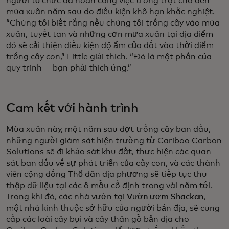
người tổ chức đã hoãn công việc trồng trọt cho đến
mùa xuân năm sau do điều kiện khô hạn khắc nghiệt.
“Chúng tôi biết rằng nếu chúng tôi trồng cây vào mùa
xuân, tuyết tan và những cơn mưa xuân tại địa điểm
đó sẽ cải thiện điều kiện độ ẩm của đất vào thời điểm
trồng cây con,” Little giải thích. “Đó là một phần của
quy trình — bạn phải thích ứng.”
Cam kết với hành trình
Mùa xuân này, một năm sau đợt trồng cây ban đầu,
những người giám sát hiện trường từ Cariboo Carbon
Solutions sẽ đi khảo sát khu đất, thực hiện các quan
sát ban đầu về sự phát triển của cây con, và các thành
viên cộng đồng Thổ dân địa phương sẽ tiếp tục thu
thập dữ liệu tại các ô mẫu cố định trong vài năm tới.
Trong khi đó, các nhà vườn tại
Vườn ươm Shackan
,
một nhà kính thuộc sở hữu của người bản địa, sẽ cung
cấp các loài cây bụi và cây thân gỗ bản địa cho