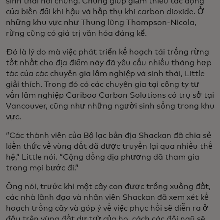
sinh thái nói chung. Chúng giúp giảm thiểu tác động
của biến đổi khí hậu và hấp thụ khí carbon dioxide. Ở
những khu vực như Thung lũng Thompson-Nicola,
rừng cũng có giá trị văn hóa đáng kể.
Đó là lý do mà việc phát triển kế hoạch tái trồng rừng
tốt nhất cho địa điểm này đã yêu cầu nhiều tháng hợp
tác của các chuyên gia lâm nghiệp và sinh thái, Little
giải thích. Trong đó có các chuyên gia tại công ty tư
vấn lâm nghiệp Cariboo Carbon Solutions có trụ sở tại
Vancouver, cũng như những người sinh sống trong khu
vực.
“Các thành viên của Bộ lạc bản địa Shackan đã chia sẻ
kiến thức về vùng đất đã được truyền lại qua nhiều thế
hệ,” Little nói. “Cộng đồng địa phương đã tham gia
trong mọi bước đi.”
Ông nói, trước khi một cây con được trồng xuống đất,
các nhà lãnh đạo và nhân viên Shackan đã xem xét kế
hoạch trồng cây và góp ý về việc phục hồi sẽ diễn ra ở
đâu trên vùng đất dự trữ của họ, cách các đội ngũ sẽ