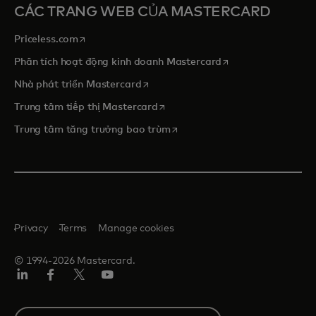
CÁC TRANG WEB CỦA MASTERCARD
opens in a new tab
Priceless.com
opens in a new tab
Phân tích hoạt động kinh doanh Mastercard
opens in a new tab
Nhà phát triển Mastercard
opens in a new tab
Trung tâm tiếp thị Mastercard
opens in a new tab
Trung tâm tăng trưởng bao trùm
Privacy
Terms
Manage cookies
© 1994-2026 Mastercard.
Linkedin
Facebook
Twitter/X
Youtube
Select