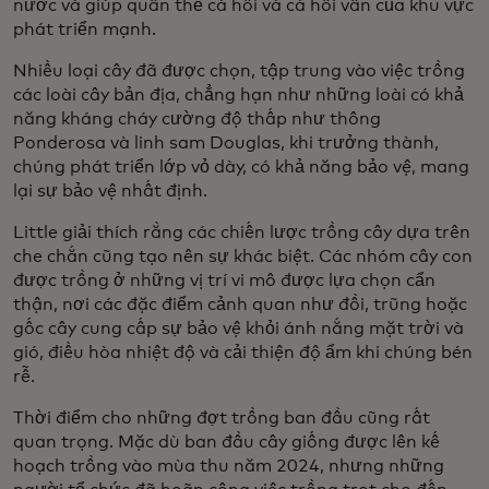
nước và giúp quần thể cá hồi và cá hồi vân của khu vực
phát triển mạnh.
Nhiều loại cây đã được chọn, tập trung vào việc trồng
các loài cây bản địa, chẳng hạn như những loài có khả
năng kháng cháy cường độ thấp như thông
Ponderosa và linh sam Douglas, khi trưởng thành,
chúng phát triển lớp vỏ dày, có khả năng bảo vệ, mang
lại sự bảo vệ nhất định.
Little giải thích rằng các chiến lược trồng cây dựa trên
che chắn cũng tạo nên sự khác biệt. Các nhóm cây con
được trồng ở những vị trí vi mô được lựa chọn cẩn
thận, nơi các đặc điểm cảnh quan như đồi, trũng hoặc
gốc cây cung cấp sự bảo vệ khỏi ánh nắng mặt trời và
gió, điều hòa nhiệt độ và cải thiện độ ẩm khi chúng bén
rễ.
Thời điểm cho những đợt trồng ban đầu cũng rất
quan trọng. Mặc dù ban đầu cây giống được lên kế
hoạch trồng vào mùa thu năm 2024, nhưng những