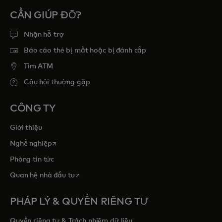
CẦN GIÚP ĐỠ?
Nhận hỗ trợ
Báo cáo thẻ bị mất hoặc bị đánh cắp
Tim ATM
Câu hỏi thường gặp
CÔNG TY
Giới thiệu
opens in a new tab
Nghề nghiệp
Phòng tin tức
opens in a new tab
Quan hệ nhà đầu tư
PHÁP LÝ & QUYỀN RIÊNG TƯ
Quyền riêng tư & Trách nhiệm dữ liệu