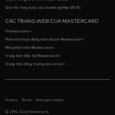
Quy tắc ràng buộc của doanh nghiệp (BCR)
CÁC TRANG WEB CỦA MASTERCARD
opens in a new tab
Priceless.com
opens in a new tab
Phân tích hoạt động kinh doanh Mastercard
opens in a new tab
Nhà phát triển Mastercard
opens in a new tab
Trung tâm tiếp thị Mastercard
opens in a new tab
Trung tâm tăng trưởng bao trùm
Privacy
Terms
Manage cookies
© 1994-2026 Mastercard.