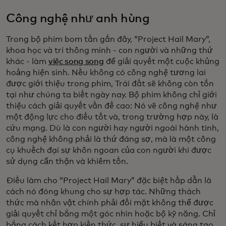
Công nghệ như anh hùng
Trong bộ phim bom tấn gần đây, “Project Hail Mary”,
khoa học và trí thông minh - con người và những thứ
khác - làm
việc song song
để giải quyết một cuộc khủng
hoảng hiện sinh. Nếu không có công nghệ tương lai
được giới thiệu trong phim, Trái đất sẽ không còn tồn
tại như chúng ta biết ngày nay. Bộ phim không chỉ giới
thiệu cách giải quyết vấn đề cao: Nó vẽ công nghệ như
một động lực cho điều tốt và, trong trường hợp này, là
cứu mạng. Dù là con người hay người ngoài hành tinh,
công nghệ không phải là thứ đáng sợ, mà là một công
cụ khuếch đại sự khôn ngoan của con người khi được
sử dụng cẩn thận và khiêm tốn.
Điều làm cho “Project Hail Mary” đặc biệt hấp dẫn là
cách nó đóng khung cho sự hợp tác. Những thách
thức mà nhân vật chính phải đối mặt không thể được
giải quyết chỉ bằng một góc nhìn hoặc bộ kỹ năng. Chỉ
bằng cách kết hợp kiến thức, sự hiểu biết và sáng tạo