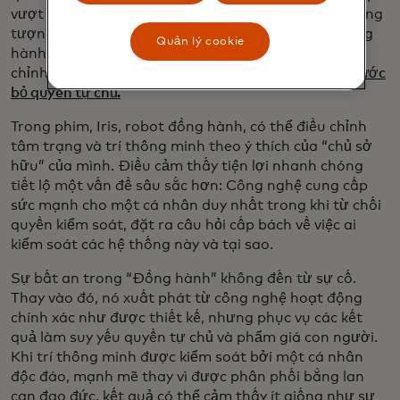
vượt ra ngoài trục trặc hoặc trục trặc. Bộ phim tưởng
tượng một tương lai gần nơi những người bạn đồng
Quản lý cookie
hành AI được tiếp thị như những đối tác có thể tùy
chỉnh và ngoan ngoãn, nhưng khi làm như vậy,
họ tước
bỏ quyền tự chủ.
Trong phim, Iris, robot đồng hành, có thể điều chỉnh
tâm trạng và trí thông minh theo ý thích của “chủ sở
hữu” của mình. Điều cảm thấy tiện lợi nhanh chóng
tiết lộ một vấn đề sâu sắc hơn: Công nghệ cung cấp
sức mạnh cho một cá nhân duy nhất trong khi từ chối
quyền kiểm soát, đặt ra câu hỏi cấp bách về việc ai
kiểm soát các hệ thống này và tại sao.
Sự bất an trong “Đồng hành” không đến từ sự cố.
Thay vào đó, nó xuất phát từ công nghệ hoạt động
chính xác như được thiết kế, nhưng phục vụ các kết
quả làm suy yếu quyền tự chủ và phẩm giá con người.
Khi trí thông minh được kiểm soát bởi một cá nhân
độc đáo, mạnh mẽ thay vì được phân phối bằng lan
can đạo đức, kết quả có thể cảm thấy ít giống như sự