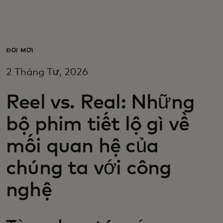
Dành cho bạn
Dành cho doanh nghiệp
ĐỔI MỚI
2 Tháng Tư, 2026
Dành cho thế giới
Reel vs. Real: Những
Dành cho nhà đổi mới
bộ phim tiết lộ gì về
mối quan hệ của
Tin tức và xu hướng
chúng ta với công
nghệ