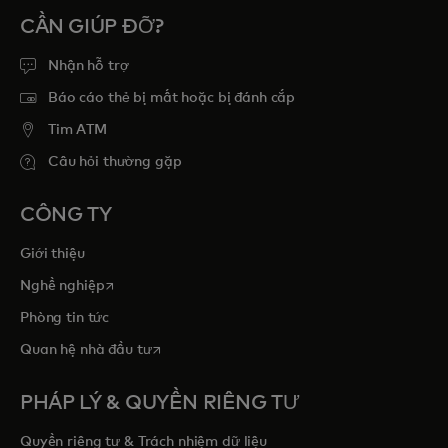
CẦN GIÚP ĐỠ?
Nhận hỗ trợ
Báo cáo thẻ bị mất hoặc bị đánh cắp
Tim ATM
Câu hỏi thường gặp
CÔNG TY
Giới thiệu
opens in a new tab
Nghề nghiệp
Phòng tin tức
opens in a new tab
Quan hệ nhà đầu tư
PHÁP LÝ & QUYỀN RIÊNG TƯ
Quyền riêng tư & Trách nhiệm dữ liệu