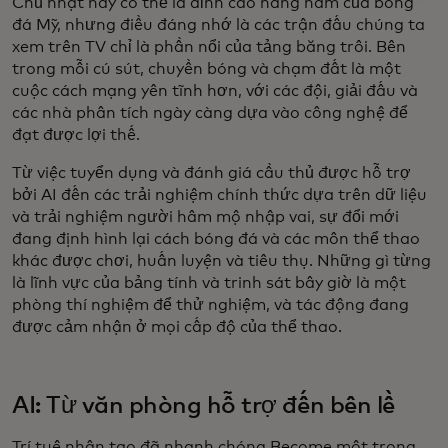
Chủ nhật này có thể là đỉnh cao hàng năm của bóng
đá Mỹ, nhưng điều đáng nhớ là các trận đấu chúng ta
xem trên TV chỉ là phần nổi của tảng băng trôi. Bên
trong mỗi cú sút, chuyền bóng và chạm đất là một
cuộc cách mạng yên tĩnh hơn, với các đội, giải đấu và
các nhà phân tích ngày càng dựa vào công nghệ để
đạt được lợi thế.
Từ việc tuyển dụng và đánh giá cầu thủ được hỗ trợ
bởi AI đến các trải nghiệm chính thức dựa trên dữ liệu
và trải nghiệm người hâm mộ nhập vai, sự đổi mới
đang định hình lại cách bóng đá và các môn thể thao
khác được chơi, huấn luyện và tiêu thụ. Những gì từng
là lĩnh vực của bảng tính và trinh sát bây giờ là một
phòng thí nghiệm để thử nghiệm, và tác động đang
được cảm nhận ở mọi cấp độ của thể thao.
AI: Từ văn phòng hỗ trợ đến bên lề
Trí tuệ nhân tạo đã nhanh chóng Become một trong