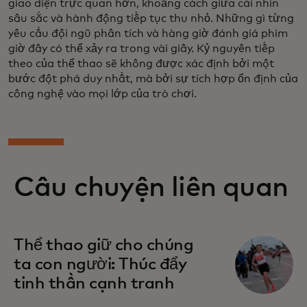
giao diện trực quan hơn, khoảng cách giữa cái nhìn
sâu sắc và hành động tiếp tục thu nhỏ. Những gì từng
yêu cầu đội ngũ phân tích và hàng giờ đánh giá phim
giờ đây có thể xảy ra trong vài giây. Kỷ nguyên tiếp
theo của thể thao sẽ không được xác định bởi một
bước đột phá duy nhất, mà bởi sự tích hợp ổn định của
công nghệ vào mọi lớp của trò chơi.
Câu chuyện liên quan
Thể thao giữ cho chúng
ta con người: Thúc đẩy
tinh thần cạnh tranh