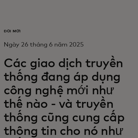
Dành cho bạn
Dành cho doanh nghiệp
ĐỔI MỚI
Ngày 26 tháng 6 năm 2025
Dành cho thế giới
Các giao dịch truyền
Dành cho nhà đổi mới
thống đang áp dụng
công nghệ mới như
Tin tức và xu hướng
thế nào - và truyền
thống cũng cung cấp
thông tin cho nó như