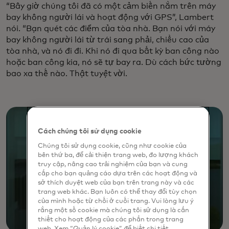
“Bây giờ chúng tôi đã có một cảm biến nằm trên máy
bay không người lái và hoạt động với GPS”, Lambert
nói. “Bạn quét các điểm của tòa nhà. Bạn nói với máy
bay không người lái từ trái sang phải, chiều cao của
tòa nhà, và nó đi đi. Khi nó đi qua bất kỳ ban công nào
hoặc ban công kia, nó sẽ tự bay ra. Dù cách bức tường
bao xa thế nào. Thật tuyệt vời.
Cách chúng tôi sử dụng cookie
Chúng tôi sử dụng cookie, cũng như cookie của
bên thứ ba, để cải thiện trang web, đo lượng khách
truy cập, nâng cao trải nghiệm của bạn và cung
cấp cho bạn quảng cáo dựa trên các hoạt động và
sở thích duyệt web của bạn trên trang này và các
trang web khác. Bạn luôn có thể thay đổi tùy chọn
của mình hoặc từ chối ở cuối trang. Vui lòng lưu ý
rằng một số cookie mà chúng tôi sử dụng là cần
thiết cho hoạt động của các phần trong trang
web. Xem “Quản lý cookie” để biết chi tiết.