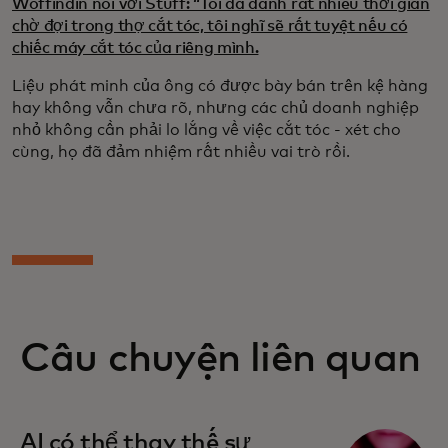
Woffindin nói với Stuff: “Tôi đã dành rất nhiều thời gian
chờ đợi trong thợ cắt tóc, tôi nghĩ sẽ rất tuyệt nếu có
chiếc máy cắt tóc của riêng mình.
Liệu phát minh của ông có được bày bán trên kệ hàng
hay không vẫn chưa rõ, nhưng các chủ doanh nghiệp
nhỏ không cần phải lo lắng về việc cắt tóc - xét cho
cùng, họ đã đảm nhiệm rất nhiều vai trò rồi.
Câu chuyện liên quan
AI có thể thay thế sự