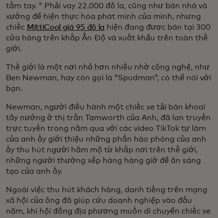
tầm tay. " Phải vay 22.000 đô la, cũng như bán nhà và
xưởng để hiện thực hóa phát minh của mình, nhưng
chiếc
MittiCool giá 95 đô la
hiện đang được bán tại 300
cửa hàng trên khắp Ấn Độ và xuất khẩu trên toàn thế
giới.
Thế giới là một nơi nhỏ hơn nhiều nhờ công nghệ, như
Ben Newman, hay còn gọi là “Spudman”, có thể nói với
bạn.
Newman, người điều hành một chiếc xe tải bán khoai
tây nướng ở thị trấn Tamworth của Anh, đã lan truyền
trực tuyến trong năm qua với các video TikTok tự làm
của anh ấy giới thiệu những phần hào phóng của anh
ấy thu hút người hâm mộ từ khắp nơi trên thế giới,
những người thường xếp hàng hàng giờ để ăn sáng
tạo của anh ấy.
Ngoài việc thu hút khách hàng, danh tiếng trên mạng
xã hội của ông đã giúp cứu doanh nghiệp vào đầu
năm, khi hội đồng địa phương muốn di chuyển chiếc xe