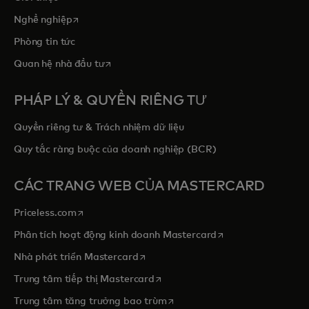
opens in a new tab
Nghề nghiệp
Phòng tin tức
opens in a new tab
Quan hệ nhà đầu tư
PHÁP LÝ & QUYỀN RIÊNG TƯ
Quyền riêng tư & Trách nhiệm dữ liệu
Quy tắc ràng buộc của doanh nghiệp (BCR)
CÁC TRANG WEB CỦA MASTERCARD
opens in a new tab
Priceless.com
opens in a new tab
Phân tích hoạt động kinh doanh Mastercard
opens in a new tab
Nhà phát triển Mastercard
opens in a new tab
Trung tâm tiếp thị Mastercard
opens in a new tab
Trung tâm tăng trưởng bao trùm