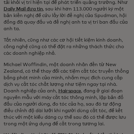
tải khỏi vị trí hiện tại để phát triển quảng trường. Như
Daily Mail đưa tin
, sau khi hơn 113.000 người ký một
bản kiến nghị để cứu lấy lời đề nghị của Spudman, hội
đồng đã quay đầu và đề nghị anh ta vị trí ban đầu của
anh ta.
Tất nhiên, cũng như các cơ hội tiết kiệm kinh doanh,
công nghệ cũng có thể đặt ra những thách thức cho
các doanh nghiệp nhỏ.
Michael Woffindin, một doanh nhân đến từ New
Zealand, có thể thay đổi các tiệm cắt tóc truyền thống
bằng phát minh của mình, nhằm mục đích cung cấp
dịch vụ cắt tóc chất lượng như tiệm ngay tại nhà.
Doanh nghiệp của anh,
Hairspace
, đang ở giai đoạn
nguyên mẫu với máy cắt tóc thông minh, lập bản đồ
đầu của người dùng, đo tóc của họ, sau đó tự động
điều chỉnh độ dài lưỡi khi người dùng cắt tóc, để kết
thúc với một kiểu dáng cụ thể sau đó có thể được lưu
trong một ứng dụng để cắt trong tương lai.