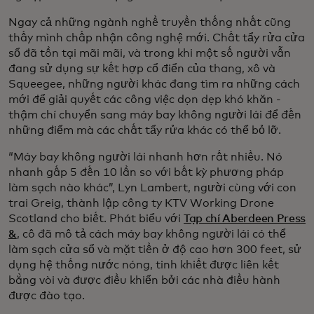
Ngay cả những ngành nghề truyền thống nhất cũng
thấy mình chấp nhận công nghệ mới. Chất tẩy rửa cửa
sổ đã tồn tại mãi mãi, và trong khi một số người vẫn
đang sử dụng sự kết hợp cổ điển của thang, xô và
Squeegee, những người khác đang tìm ra những cách
mới để giải quyết các công việc dọn dẹp khó khăn -
thậm chí chuyển sang máy bay không người lái để đến
những điểm mà các chất tẩy rửa khác có thể bỏ lỡ.
“Máy bay không người lái nhanh hơn rất nhiều. Nó
nhanh gấp 5 đến 10 lần so với bất kỳ phương pháp
làm sạch nào khác”, Lyn Lambert, người cùng với con
trai Greig, thành lập công ty KTV Working Drone
Scotland cho biết. Phát biểu với
Tạp chí Aberdeen Press
&
, cô đã mô tả cách máy bay không người lái có thể
làm sạch cửa sổ và mặt tiền ở độ cao hơn 300 feet, sử
dụng hệ thống nước nóng, tinh khiết được liên kết
bằng vòi và được điều khiển bởi các nhà điều hành
được đào tạo.