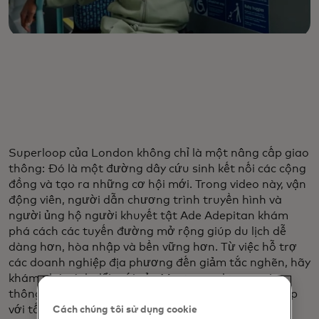
Superloop của London không chỉ là một nâng cấp giao
thông: Đó là một đường dây cứu sinh kết nối các cộng
đồng và tạo ra những cơ hội mới. Trong video này, vận
động viên, người dẫn chương trình truyền hình và
người ủng hộ người khuyết tật Ade Adepitan khám
phá cách các tuyến đường mở rộng giúp du lịch dễ
dàng hơn, hòa nhập và bền vững hơn. Từ việc hỗ trợ
các doanh nghiệp địa phương đến giảm tắc nghẽn, hãy
khám phá cách đổi mới của Mastercard trong giao
thông đô thị đang định hình một thành phố phù hợp
với tất cả mọi người.
Cách chúng tôi sử dụng cookie