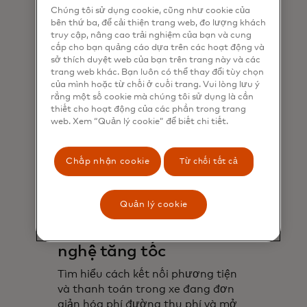
Chúng tôi sử dụng cookie, cũng như cookie của
bên thứ ba, để cải thiện trang web, đo lượng khách
truy cập, nâng cao trải nghiệm của bạn và cung
cấp cho bạn quảng cáo dựa trên các hoạt động và
sở thích duyệt web của bạn trên trang này và các
trang web khác. Bạn luôn có thể thay đổi tùy chọn
của mình hoặc từ chối ở cuối trang. Vui lòng lưu ý
rằng một số cookie mà chúng tôi sử dụng là cần
thiết cho hoạt động của các phần trong trang
web. Xem “Quản lý cookie” để biết chi tiết.
Chấp nhận cookie
Từ chối tất cả
Quản lý cookie
Xe như ví di động? Công
nghệ tăng tốc
Tìm hiểu cách kết nối phương tiện
và thanh toán trong xe đang đơn
giản hóa phí đường thu phí và mở