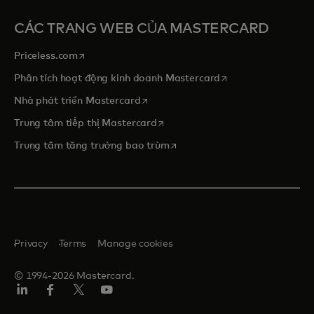
CÁC TRANG WEB CỦA MASTERCARD
opens in a new tab
Priceless.com
opens in a new tab
Phân tích hoạt động kinh doanh Mastercard
opens in a new tab
Nhà phát triển Mastercard
opens in a new tab
Trung tâm tiếp thị Mastercard
opens in a new tab
Trung tâm tăng trưởng bao trùm
Privacy
Terms
Manage cookies
© 1994-2026 Mastercard.
Linkedin
Facebook
Twitter/X
Youtube