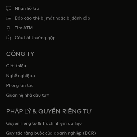
Nhận hỗ trợ
Báo cáo thẻ bị mất hoặc bị đánh cắp
Tim ATM
Câu hỏi thường gặp
CÔNG TY
Giới thiệu
opens in a new tab
Nghề nghiệp
Phòng tin tức
opens in a new tab
Quan hệ nhà đầu tư
PHÁP LÝ & QUYỀN RIÊNG TƯ
Quyền riêng tư & Trách nhiệm dữ liệu
Quy tắc ràng buộc của doanh nghiệp (BCR)