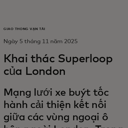
Dành cho bạn
Dành cho doanh nghiệp
GIAO THÔNG VẬN TẢI
Ngày 5 tháng 11 năm 2025
Dành cho thế giới
Khai thác Superloop
Dành cho nhà đổi mới
của London
Tin tức và xu hướng
Mạng lưới xe buýt tốc
hành cải thiện kết nối
giữa các vùng ngoại ô