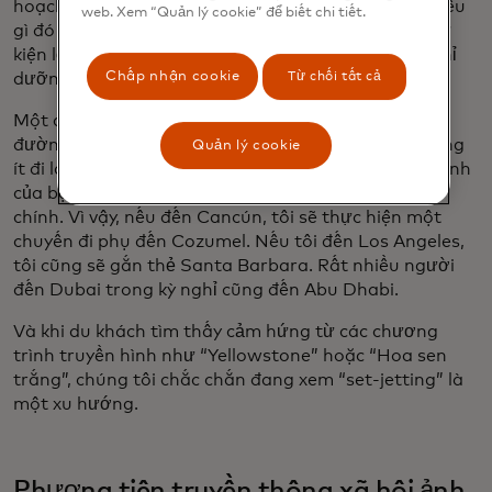
hoạch cho một số loại chuyến đi thiên nhiên, làm điều
web. Xem “Quản lý cookie” để biết chi tiết.
gì đó ngoài trời, chẳng hạn như đi bộ đường dài. Sự
kiện lớn tiếp theo là họp mặt gia đình, sau đó là nghỉ
Chấp nhận cookie
Từ chối tất cả
dưỡng và chăm sóc sức khỏe tại spa.
Một điều khác mà chúng ta đang thấy là “điểm đến
đường vòng”. Đây là những viên ngọc ẩn - con đường
Quản lý cookie
ít đi lại. Những điểm này đáng để thêm vào hành trình
của bạn, như một tiện ích bổ sung hoặc điểm đến
chính. Vì vậy, nếu đến Cancún, tôi sẽ thực hiện một
chuyến đi phụ đến Cozumel. Nếu tôi đến Los Angeles,
tôi cũng sẽ gắn thẻ Santa Barbara. Rất nhiều người
đến Dubai trong kỳ nghỉ cũng đến Abu Dhabi.
Và khi du khách tìm thấy cảm hứng từ các chương
trình truyền hình như “Yellowstone” hoặc “Hoa sen
trắng”, chúng tôi chắc chắn đang xem “set-jetting” là
một xu hướng.
Phương tiện truyền thông xã hội ảnh