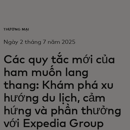
Dành cho bạn
Dành cho doanh nghiệp
THƯƠNG MẠI
Ngày 2 tháng 7 năm 2025
Dành cho thế giới
Các quy tắc mới của
Dành cho nhà đổi mới
ham muốn lang
thang: Khám phá xu
Tin tức và xu hướng
hướng du lịch, cảm
hứng và phần thưởng
với Expedia Group