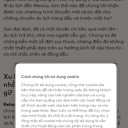
đi du lịch đến Mexico, làm thế nào để chúng tôi nhận
được các chương trình khuyến mãi và ưu đãi cho
những chuyến du lịch hàng đầu và trước mắt họ?
Sau đại dịch, đã có một khoản chi tiêu quá mức lớn -
du lịch trả thù, như mọi người vẫn gọi. Chúng ta đã
chứng kiến một số đợt suy thoái, nhưng điều đó không
nhất thiết phải dựa trên xu hướng kinh tế của Hoa Kỳ -
nó chỉ chắc chắn sẽ đồng đều.
Xu hướng du lịch phát triển nhanh
Cách chúng tôi sử dụng cookie
nhất mà bạn đang thấy hiện nay là
Chúng tôi sử dụng cookie, cũng như cookie của
bên thứ ba, để cải thiện trang web, đo lượng khách
gì?
truy cập, nâng cao trải nghiệm của bạn và cung
cấp cho bạn quảng cáo dựa trên các hoạt động và
Rehse: Là
một phần của nghiên cứu mới nhất của
sở thích duyệt web của bạn trên trang này và các
chúng tôi,
Chỉ số Giá trị Khách du lịch 2025
, chủ đề du
trang web khác. Bạn luôn có thể thay đổi tùy chọn
của mình hoặc từ chối ở cuối trang. Vui lòng lưu ý
lịch lớn nhất mà chúng tôi nghe là du lịch thiên nhiên:
rằng một số cookie mà chúng tôi sử dụng là cần
36% khách du lịch được khảo sát thực sự đang lên kế
thiết cho hoạt động của các phần trong trang