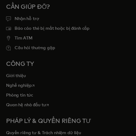
CẦN GIÚP ĐỠ?
Nhận hỗ trợ
Báo cáo thẻ bị mất hoặc bị đánh cắp
Tim ATM
Câu hỏi thường gặp
CÔNG TY
Giới thiệu
opens in a new tab
Nghề nghiệp
Phòng tin tức
opens in a new tab
Quan hệ nhà đầu tư
PHÁP LÝ & QUYỀN RIÊNG TƯ
Quyền riêng tư & Trách nhiệm dữ liệu