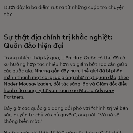
Dưới đây là ba điểm rút ra từ những cuộc trò chuyện
này.
Sự thật địa chính trị khắc nghiệt:
Quần đảo hiện đại
Trong nhiều thập kỷ qua, Liên Hợp Quốc có thể đã có
xu hướng hợp tác nhiều hơn và giảm bớt rào cản giữa
các quốc gia.
Nhưng gần đây hơn, thế giới đã bị phân
mảnh thành một cái gì đó giống như một quần đảo, theo
Nader Mousavizadeh, đối tác sáng lập và Giám đốc điều
hành của công ty tư vấn toàn cầu Macro Advisory
Partners.
Bây giờ các quốc gia đang đối phó với “chính trị về bản
sắc, quyền tự chủ và chủ quyền”, ông nói. “Và nó sẽ
không biến mất.”
Nhưng mặc dù thực tế là “toàn cầu hóa cũ” đã chết,