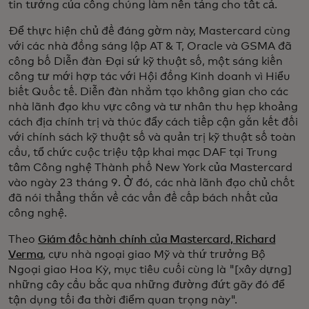
tin tưởng của công chúng làm nền tảng cho tất cả.
Để thực hiện chủ đề đáng gờm này, Mastercard cùng
với các nhà đồng sáng lập AT & T, Oracle và GSMA đã
công bố Diễn đàn Đại sứ kỹ thuật số, một sáng kiến
công tư mới hợp tác với Hội đồng Kinh doanh vì Hiểu
biết Quốc tế. Diễn đàn nhằm tạo không gian cho các
nhà lãnh đạo khu vực công và tư nhân thu hẹp khoảng
cách địa chính trị và thúc đẩy cách tiếp cận gắn kết đối
với chính sách kỹ thuật số và quản trị kỹ thuật số toàn
cầu, tổ chức cuộc triệu tập khai mạc DAF tại Trung
tâm Công nghệ Thành phố New York của Mastercard
vào ngày 23 tháng 9. Ở đó, các nhà lãnh đạo chủ chốt
đã nói thẳng thắn về các vấn đề cấp bách nhất của
công nghệ.
Theo
Giám đốc hành chính của Mastercard, Richard
Verma
, cựu nhà ngoại giao Mỹ và thứ trưởng Bộ
Ngoại giao Hoa Kỳ, mục tiêu cuối cùng là "[xây dựng]
những cây cầu bắc qua những đường đứt gãy đó để
tận dụng tối đa thời điểm quan trọng này".