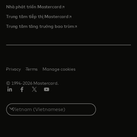
opens in a new tab
Nhà phát triển Mastercard
opens in a new tab
Trung tâm tiếp thị Mastercard
opens in a new tab
Trung tâm tăng trưởng bao trùm
Privacy
Terms
Manage cookies
© 1994-2026 Mastercard.
Linkedin
Facebook
Twitter/X
Youtube
Select
a
country