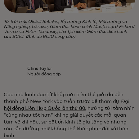
Từ trái trái, Oleksii Sobolev, Bộ trưởng Kinh tế, Môi trường và
Nông nghiệp, Ukraine, Giám đốc hành chính Mastercard Richard
Verma và Peter Tichansky, chủ tịch kiêm Giám đốc điều hành
của BCIU. (Ảnh do BCIU cung cấp)
Chris Taylor
Người đóng góp
Các nhà lãnh đạo từ khắp nơi trên thế giới đã đến
thành phố New York vào tuần trước để tham dự Đại
hội đồng Liên Hợp Quốc lần thứ 80
, hướng tới tầm nhìn
“cùng nhau tốt hơn” khi họ giải quyết các mối quan
tâm về khí hậu, sự bất ổn kinh tế gia tăng và những
rào cản dường như không thể khắc phục đối với hòa
bình.