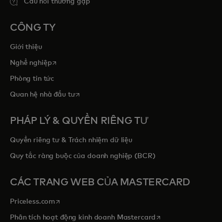
Câu hỏi thường gặp
CÔNG TY
Giới thiệu
opens in a new tab
Nghề nghiệp
Phòng tin tức
opens in a new tab
Quan hệ nhà đầu tư
PHÁP LÝ & QUYỀN RIÊNG TƯ
Quyền riêng tư & Trách nhiệm dữ liệu
Quy tắc ràng buộc của doanh nghiệp (BCR)
CÁC TRANG WEB CỦA MASTERCARD
opens in a new tab
Priceless.com
opens in a new tab
Phân tích hoạt động kinh doanh Mastercard