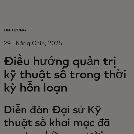
Dành cho bạn
Dành cho doanh nghiệp
TIN TƯỞNG
29 Tháng Chín, 2025
Dành cho thế giới
Điều hướng quản trị
Dành cho nhà đổi mới
kỹ thuật số trong thời
kỳ hỗn loạn
Tin tức và xu hướng
Diễn đàn Đại sứ Kỹ
thuật số khai mạc đã