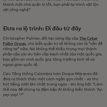
thành một nhà quản lý tốt, bạn phải tự mình vật lộn
với công nghệ.”
Đưa ra lộ trình: Đi đâu từ đây
Christopher Painter, đối tác sáng lập của
The Cyber
Policy Group
, cho biết quản trị số không còn là “vấn đề
riêng tư” nữa. Nó không thể thiếu trong mọi thành
phần của các ưu tiên cấp bách nhất của một quốc gia,
bao gồm an ninh quốc gia, tăng trưởng kinh tế và
ngoại giao quốc tế.
Cựu Tổng thống Colombia Iván Duque Márquez đã
đưa ra thách thức một cách ngắn gọn nhất - và thu
hút tiếng cười lớn nhất trong ngày - khi ông hỏi: “Làm
thế nào để chúng ta đảm bảo AI không biến thành 'Ay-
yay-yay! '?”