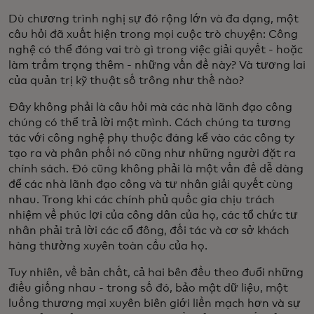
Dù chương trình nghị sự đó rộng lớn và đa dạng, một
câu hỏi đã xuất hiện trong mọi cuộc trò chuyện: Công
nghệ có thể đóng vai trò gì trong việc giải quyết - hoặc
làm trầm trọng thêm - những vấn đề này? Và tương lai
của quản trị kỹ thuật số trông như thế nào?
Đây không phải là câu hỏi mà các nhà lãnh đạo công
chúng có thể trả lời một mình. Cách chúng ta tương
tác với công nghệ phụ thuộc đáng kể vào các công ty
tạo ra và phân phối nó cũng như những người đặt ra
chính sách. Đó cũng không phải là một vấn đề dễ dàng
để các nhà lãnh đạo công và tư nhân giải quyết cùng
nhau. Trong khi các chính phủ quốc gia chịu trách
nhiệm về phúc lợi của công dân của họ, các tổ chức tư
nhân phải trả lời các cổ đông, đối tác và cơ sở khách
hàng thường xuyên toàn cầu của họ.
Tuy nhiên, về bản chất, cả hai bên đều theo đuổi những
điều giống nhau - trong số đó, bảo mật dữ liệu, một
luồng thương mại xuyên biên giới liền mạch hơn và sự