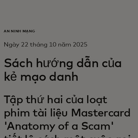
Dành cho bạn
Dành cho doanh nghiệp
AN NINH MẠNG
Ngày 22 tháng 10 năm 2025
Dành cho thế giới
Sách hướng dẫn của
Dành cho nhà đổi mới
kẻ mạo danh
Tin tức và xu hướng
Tập thứ hai của loạt
phim tài liệu Mastercard
'Anatomy of a Scam'