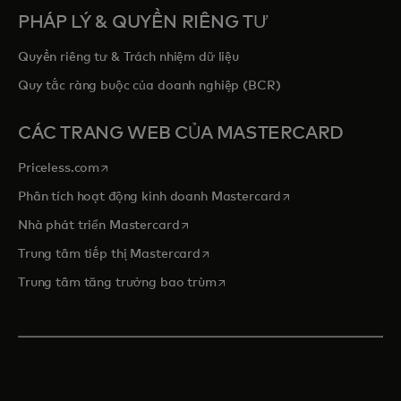
PHÁP LÝ & QUYỀN RIÊNG TƯ
Quyền riêng tư & Trách nhiệm dữ liệu
Quy tắc ràng buộc của doanh nghiệp (BCR)
CÁC TRANG WEB CỦA MASTERCARD
opens in a new tab
Priceless.com
opens in a new tab
Phân tích hoạt động kinh doanh Mastercard
opens in a new tab
Nhà phát triển Mastercard
opens in a new tab
Trung tâm tiếp thị Mastercard
opens in a new tab
Trung tâm tăng trưởng bao trùm