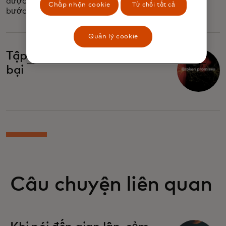
được đảm bảo' — hãy đi trước một
Chấp nhận cookie
Từ chối tất cả
bước.
Quản lý cookie
Tập 4: Những lời hứa thất
bại
Câu chuyện liên quan