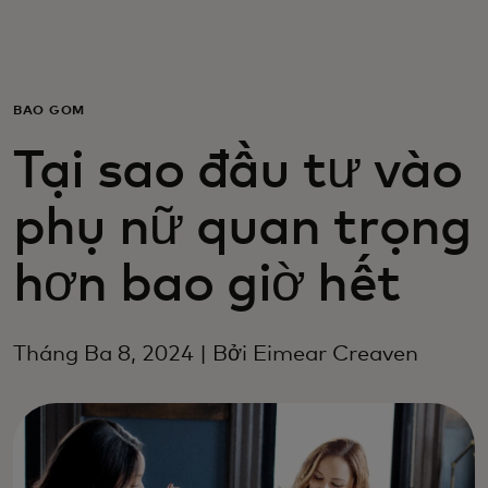
Dành cho bạn
Dành cho doanh nghiệp
BAO GỒM
Tại sao đầu tư vào
Dành cho thế giới
phụ nữ quan trọng
Dành cho nhà đổi mới
hơn bao giờ hết
Tin tức và xu hướng
Tháng Ba 8, 2024 | Bởi Eimear Creaven