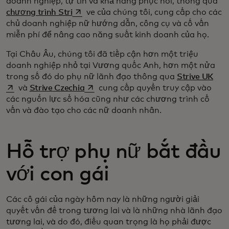
doanh nghiệp, tự tin và khả năng phục hồi, thông qua
opens in a new tab
chương trình Stri
ve của chúng tôi, cung cấp cho các
chủ doanh nghiệp nữ hướng dẫn, công cụ và cố vấn
miễn phí để nâng cao năng suất kinh doanh của họ.
Tại Châu Âu, chúng tôi đã tiếp cận hơn một triệu
doanh nghiệp nhỏ tại Vương quốc Anh, hơn một nửa
open
trong số đó do phụ nữ lãnh đạo thông qua
Strive UK
opens in a new tab
và
Strive Czechia
cung cấp quyền truy cập vào
các nguồn lực số hóa cũng như các chương trình cố
vấn và đào tạo cho các nữ doanh nhân.
Hỗ trợ phụ nữ bắt đầu
với con gái
Các cô gái của ngày hôm nay là những người giải
quyết vấn đề trong tương lai và là những nhà lãnh đạo
tương lai, và do đó, điều quan trọng là họ phải được