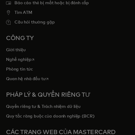
Báo cáo thẻ bị mất hoặc bị đánh cắp
Tim ATM
Câu hỏi thường gặp
CÔNG TY
Giới thiệu
opens in a new tab
Nghề nghiệp
Phòng tin tức
opens in a new tab
Quan hệ nhà đầu tư
PHÁP LÝ & QUYỀN RIÊNG TƯ
Quyền riêng tư & Trách nhiệm dữ liệu
Quy tắc ràng buộc của doanh nghiệp (BCR)
CÁC TRANG WEB CỦA MASTERCARD