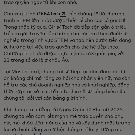
trao quyền ngay từ khi còn nhỏ.
opens in a new tab
Chương trình
Girls4Tech
của chúng tôi là chương
trình STEM lớn nhất được thiết kế cho các cô gái trẻ.
Trong thập kỷ qua, Girls4Tech đã tiếp cận gần 6 triệu
trẻ em gái, truyền cảm hứng cho các em theo đuổi sự
nghiệp trong lĩnh vực STEM và tạo nên bước tiến đáng
kể hướng tới việc trao quyền cho thế hệ tiếp theo.
Chương trình đã được thực hiện tại 63 quốc gia, với
23 trong số đó là ở châu Âu.
Tại Mastercard, chúng tôi sẽ tiếp tục dẫn đầu các dự
án không chỉ mở rộng cơ hội cho nhân viên nữ, mà còn
hỗ trợ các chủ doanh nghiệp nhỏ và khởi nghiệp, đồng
thời hợp tác với các tổ chức chia sẻ sự cống hiến của
chúng tôi đối với cân bằng giới tính.
Khi chúng ta hướng tới Ngày Quốc tế Phụ nữ 2025,
chúng ta vẫn cam kết mạnh mẽ trao quyền cho phụ
nữ, mở khóa tiềm năng của họ và xây dựng một tương
lai nơi bình đẳng và cơ hội không chỉ là lý tưởng mà