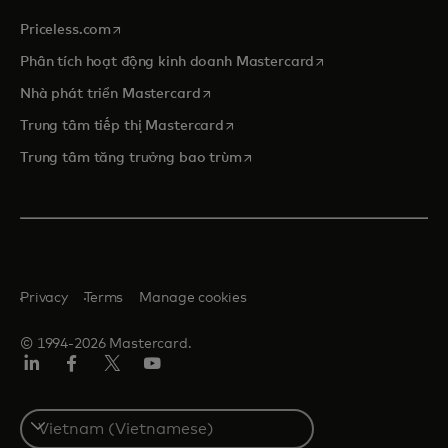
opens in a new tab
Priceless.com
opens in a new tab
Phân tích hoạt động kinh doanh Mastercard
opens in a new tab
Nhà phát triển Mastercard
opens in a new tab
Trung tâm tiếp thị Mastercard
opens in a new tab
Trung tâm tăng trưởng bao trùm
Privacy
Terms
Manage cookies
© 1994-2026 Mastercard.
Linkedin
Facebook
Twitter/X
Youtube
Select
a
country