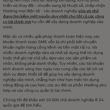
dụng hơn một nửa lực lượng lao động. Khi họ phát
triển và thay đổi - chuyển sang kỹ thuật số, chấp nhận
thương mại điện tử - các doanh nghiệp
vừa và nhỏ
đang tìm kiếm một nguồn duy nhất cho tất cả các công
cụ tài chính mà
họ cần để xây dựng doanh nghiệp của
mình.
Mặc dù có nhiều giải pháp thanh toán hiện nay, các
khoản thanh toán SME vẫn bị chi phối bởi chuyển
khoản ngân hàng cồng kềnh và tiền mặt rủi ro. Và
nhiều doanh nghiệp vừa và nhỏ sử dụng thẻ tín dụng
hoặc thẻ ghi nợ chủ yếu dựa vào các sản phẩm cá
nhân, không phải danh thiếp. Tuy nhiên, các tài khoản
kinh doanh sáng tạo ngày nay cung cấp các lợi ích và
dịch vụ được thiết kế để giúp họ xây dựng doanh
nghiệp của mình, chẳng hạn như hạn mức tín dụng
năng động và cao hơn, các ưu đãi và phần thưởng phù
hợp và các công cụ quản lý tài chính.
Chúng tôi đã khảo sát 10.000 chủ doanh nghiệp ở 24
quốc gia để tìm hiểu.