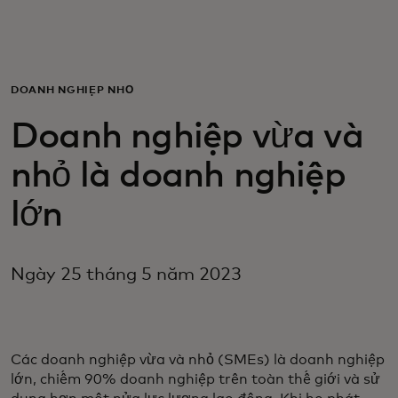
Dành cho bạn
Dành cho doanh nghiệp
DOANH NGHIỆP NHỎ
Doanh nghiệp vừa và
Dành cho thế giới
nhỏ là doanh nghiệp
Dành cho nhà đổi mới
lớn
Tin tức và xu hướng
Ngày 25 tháng 5 năm 2023
Các doanh nghiệp vừa và nhỏ (SMEs) là doanh nghiệp
lớn, chiếm 90% doanh nghiệp trên toàn thế giới và sử