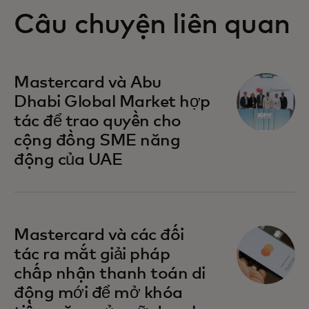
Câu chuyện liên quan
opens in a new tab
Mastercard và Abu
Dhabi Global Market hợp
tác để trao quyền cho
cộng đồng SME năng
động của UAE
opens in a new tab
Mastercard và các đối
tác ra mắt giải pháp
chấp nhận thanh toán di
động mới để mở khóa