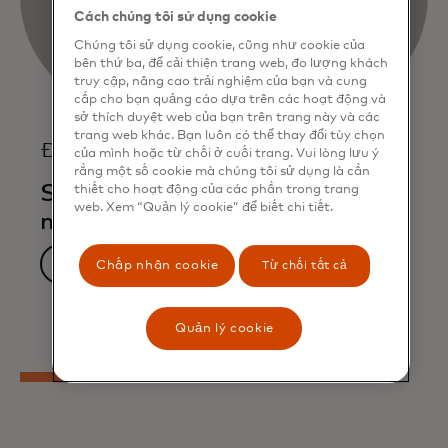
Cách chúng tôi sử dụng cookie
Chúng tôi sử dụng cookie, cũng như cookie của
bên thứ ba, để cải thiện trang web, đo lượng khách
truy cập, nâng cao trải nghiệm của bạn và cung
cấp cho bạn quảng cáo dựa trên các hoạt động và
sở thích duyệt web của bạn trên trang này và các
trang web khác. Bạn luôn có thể thay đổi tùy chọn
Đồ họa thông tin
của mình hoặc từ chối ở cuối trang. Vui lòng lưu ý
rằng một số cookie mà chúng tôi sử dụng là cần
Sự thức tỉnh của các doanh
thiết cho hoạt động của các phần trong trang
web. Xem “Quản lý cookie” để biết chi tiết.
nghiệp vừa và nhỏ
Tải về ngay
Chấp nhận cookie
Từ chối tất cả
Quản lý cookie