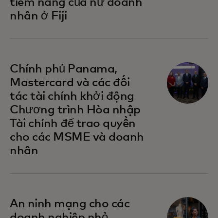
tiềm năng của nữ doanh
nhân ở Fiji
opens in a new tab
Chính phủ Panama,
Mastercard và các đối
tác tài chính khởi động
Chương trình Hòa nhập
Tài chính để trao quyền
cho các MSME và doanh
nhân
opens in a new tab
An ninh mạng cho các
doanh nghiệp nhỏ