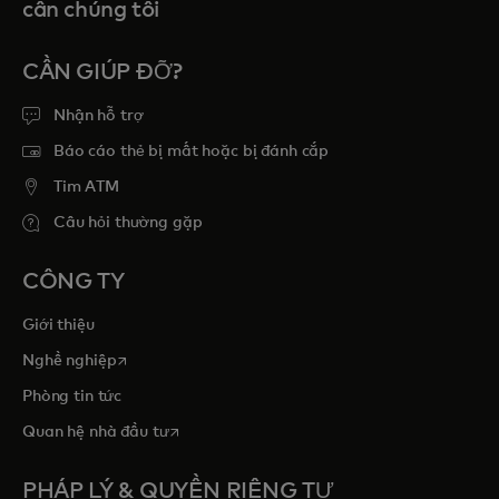
cần chúng tôi
CẦN GIÚP ĐỠ?
Nhận hỗ trợ
Báo cáo thẻ bị mất hoặc bị đánh cắp
Tim ATM
Câu hỏi thường gặp
CÔNG TY
Giới thiệu
opens in a new tab
Nghề nghiệp
Phòng tin tức
opens in a new tab
Quan hệ nhà đầu tư
PHÁP LÝ & QUYỀN RIÊNG TƯ