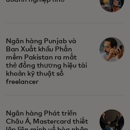
opens in a new tab
Ngân hàng Punjab và
Ban Xuất khẩu Phần
mềm Pakistan ra mắt
thẻ đồng thương hiệu tài
khoản kỹ thuật số
freelancer
opens in a new tab
Ngân hàng Phát triển
Châu Á, Mastercard thiết
lập liên minh về hòa nhập