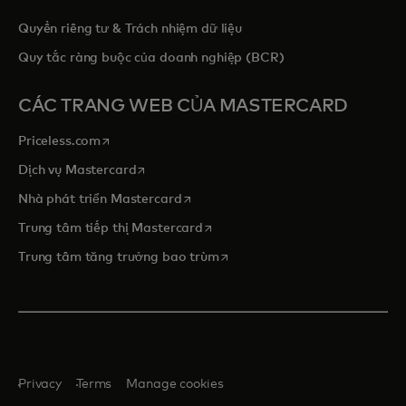
Quyền riêng tư & Trách nhiệm dữ liệu
Quy tắc ràng buộc của doanh nghiệp (BCR)
CÁC TRANG WEB CỦA MASTERCARD
opens in a new tab
Priceless.com
opens in a new tab
Dịch vụ Mastercard
opens in a new tab
Nhà phát triển Mastercard
opens in a new tab
Trung tâm tiếp thị Mastercard
opens in a new tab
Trung tâm tăng trưởng bao trùm
Privacy
Terms
Manage cookies